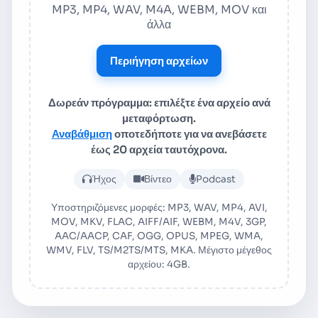
MP3, MP4, WAV, M4A, WEBM, MOV και
άλλα
Περιήγηση αρχείων
Δωρεάν πρόγραμμα: επιλέξτε ένα αρχείο ανά
μεταφόρτωση.
Αναβάθμιση
οποτεδήποτε για να ανεβάσετε
έως 20 αρχεία ταυτόχρονα.
Ανεβάστε αρχείο ήχου ή βίντεο
Ήχος
Βίντεο
Podcast
Υποστηριζόμενες μορφές: MP3, WAV, MP4, AVI,
MOV, MKV, FLAC, AIFF/AIF, WEBM, M4V, 3GP,
AAC/AACP, CAF, OGG, OPUS, MPEG, WMA,
WMV, FLV, TS/M2TS/MTS, MKA. Μέγιστο μέγεθος
αρχείου: 4GB.