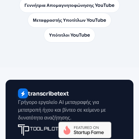
Γεννήτρια Απομαγνητοφώνησης YouTube
Μεταφραστής Υποτίτλων YouTube
Υπότιτλοι YouTube
transcribetext
Γρήγορο εργαλείο AI μεταγραφής για
μετατροπή ήχου και βίντεο σε κείμενο με
δυνατότητα αναζήτησης.