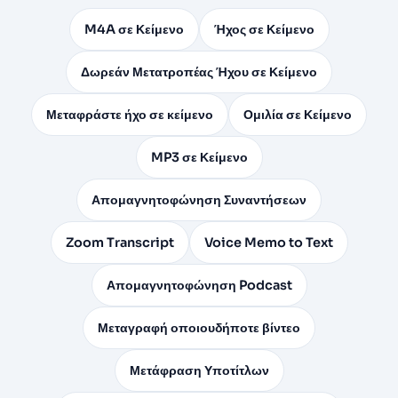
M4A σε Κείμενο
Ήχος σε Κείμενο
Δωρεάν Μετατροπέας Ήχου σε Κείμενο
Μεταφράστε ήχο σε κείμενο
Ομιλία σε Κείμενο
MP3 σε Κείμενο
Απομαγνητοφώνηση Συναντήσεων
Zoom Transcript
Voice Memo to Text
Απομαγνητοφώνηση Podcast
Μεταγραφή οποιουδήποτε βίντεο
Μετάφραση Υποτίτλων