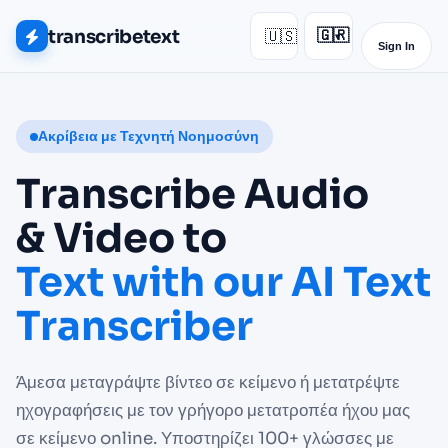
transcribetext
🇺🇸
🇬🇷
▾
Sign In
Ακρίβεια με Τεχνητή Νοημοσύνη
Transcribe Audio
& Video to
Text with our AI Text
Transcriber
Άμεσα μεταγράψτε βίντεο σε κείμενο ή μετατρέψτε
ηχογραφήσεις με τον γρήγορο μετατροπέα ήχου μας
σε κείμενο online. Υποστηρίζει 100+ γλώσσες με