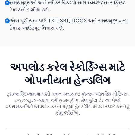
સમયમુદ્રાઓ અને સ્પીકર વિકલ્પો સાથે સ્વચ્છ ટ્રાન્સક્રિપ્ટ
ટેક્સ્ટની સમીક્ષા કરો.
જોબ પૂર્ણ થયા પછી TXT, SRT, DOCX અને સમયમુદ્રાવાળા
ટેક્સ્ટ આઉટપુટ નિકાસ કરો.
અપલોડ કરેલ રેકોર્ડિંગ્સ માટે
ગોપનીયતા હેન્ડલિંગ
ટ્રાન્સક્રિપ્શનમાં ઘણી વખત ક્લાયન્ટ કૉલ્સ, આંતરિક મીટિંગ્સ,
ઇન્ટરવ્યુઝ અથવા વર્ગ સામગ્રી શામેલ હોય છે. આ પેજો
વપરાશકર્તાઓ અપલોડ કરતા પહેલા હેન્ડલિંગ મોડલ સ્પષ્ટ કરે તેવું
હોવું જોઈએ.