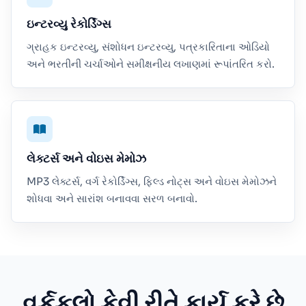
ઇન્ટરવ્યુ રેકોર્ડિંગ્સ
ગ્રાહક ઇન્ટરવ્યુ, સંશોધન ઇન્ટરવ્યુ, પત્રકારિતાના ઓડિયો
અને ભરતીની ચર્ચાઓને સમીક્ષનીય લખાણમાં રૂપાંતરિત કરો.
લેક્ટર્સ અને વોઇસ મેમોઝ
MP3 લેક્ટર્સ, વર્ગ રેકોર્ડિંગ્સ, ફિલ્ડ નોટ્સ અને વોઇસ મેમોઝને
શોધવા અને સારાંશ બનાવવા સરળ બનાવો.
વર્કફ્લો કેવી રીતે કાર્ય કરે છે