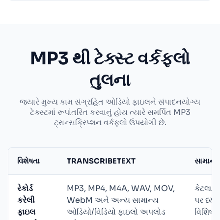
MP3 થી ટેક્સ્ટ વર્કફ્લો
તુલના
જ્યારે મુખ્ય કામ સંગ્રહિત ઓડિયો ફાઇલને સંપાદનયોગ્ય
ટેક્સ્ટમાં રૂપાંતરિત કરવાનું હોય ત્યારે સમર્પિત MP3
ટ્રાન્સક્રિપ્શન વર્કફ્લો ઉપયોગી છે.
વિશેષતા
TRANSCRIBETEXT
સામાન્ય
રેકોર્ડ
MP3, MP4, M4A, WAV, MOV,
કેટલાક 
કરેલી
WebM અને અન્ય સામાન્ય
પર ધ્યા
ફાઇલ
ઓડિયો/વિડિયો ફાઇલો અપલોડ
વિશિષ્ટ 