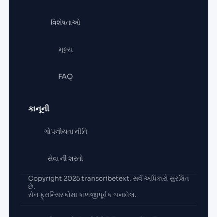
વિશેષતાઓ
મૂલ્ય
FAQ
કાનૂની
ગોપનીયતા નીતિ
સેવા ની શરતો
Copyright 2025 transcribetext. સર્વ અધિકારો સુરક્ષિત
છે.
સેન ફ્રાન્સિસ્કોમાં કાળજીપૂર્વક બનાવેલ.