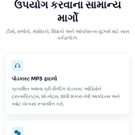
ઉપયોગ કરવાના સામાન્ય
માર્ગો
ટીમો, સર્જકો, સંશોધકો, શિક્ષકો અને ઓપરેશન્સ યુઝર્સ માટે ખાસ
વર્કફ્લોઝ.
પોડકાસ્ટ MP3 ફાઇલો
પ્રકાશિત અથવા પ્રી-રિલીઝ પોડકાસ્ટ ઓડિયોને
ટ્રાન્સક્રિપ્ટ્સ, શો નોટ્સ, શોધી શકાય તેવી આર્કાઇવ્સ અને
ક્વોટ બેન્કમાં રૂપાંતરિત કરો.