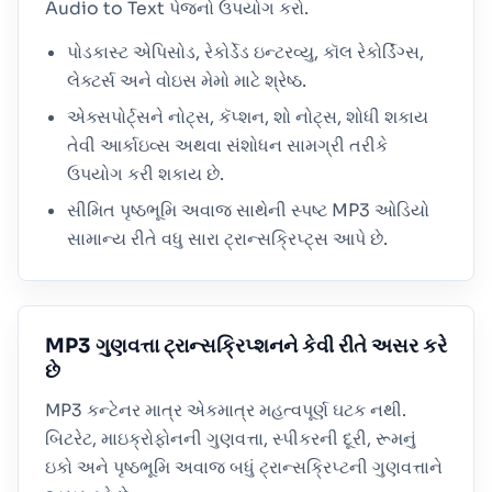
Audio to Text પેજનો ઉપયોગ કરો.
પોડકાસ્ટ એપિસોડ, રેકોર્ડેડ ઇન્ટરવ્યુ, કૉલ રેકોર્ડિંગ્સ,
લેક્ટર્સ અને વોઇસ મેમો માટે શ્રેષ્ઠ.
એક્સપોર્ટ્સને નોટ્સ, કૅપ્શન, શો નોટ્સ, શોધી શકાય
તેવી આર્કાઇવ્સ અથવા સંશોધન સામગ્રી તરીકે
ઉપયોગ કરી શકાય છે.
સીમિત પૃષ્ઠભૂમિ અવાજ સાથેની સ્પષ્ટ MP3 ઓડિયો
સામાન્ય રીતે વધુ સારા ટ્રાન્સક્રિપ્ટ્સ આપે છે.
MP3 ગુણવત્તા ટ્રાન્સક્રિપ્શનને કેવી રીતે અસર કરે
છે
MP3 કન્ટેનર માત્ર એકમાત્ર મહત્વપૂર્ણ ઘટક નથી.
બિટરેટ, માઇક્રોફોનની ગુણવત્તા, સ્પીકરની દૂરી, રૂમનું
ઇકો અને પૃષ્ઠભૂમિ અવાજ બધું ટ્રાન્સક્રિપ્ટની ગુણવત્તાને