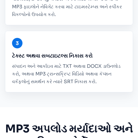
MP3 ફાઇલોને નેવિગેટ કરવા માટે ટાઇમસ્ટેમ્પ્સ અને સ્પીકર
વિકલ્પોનો ઉપયોગ કરો.
ટેક્સ્ટ અથવા સબટાઇટલ્સ નિકાસ કરો
સંપાદન અને આર્કાઇવ માટે TXT અથવા DOCX ડાઉનલોડ
કરો, અથવા MP3 ટ્રાન્સક્રિપ્ટ વિડિયો અથવા કૅપ્શન
વર્કફ્લોનું સમર્થન કરે ત્યારે SRT નિકાસ કરો.
MP3 અપલોડ મર્યાદાઓ અને