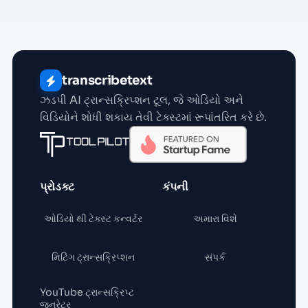
transcribetext
ઝડપી AI ટ્રાન્સક્રિપ્શન ટૂલ, જે ઓડિયો અને
વિડિયોને શોધી શકાય તેવી ટેક્સ્ટમાં રૂપાંતરિત કરે છે.
પ્રોડક્ટ
કંપની
ઓડિયો થી ટેક્સ્ટ કન્વર્ટર
અમારા વિશે
મિટિંગ ટ્રાન્સક્રિપ્શન
સંપર્ક
YouTube ટ્રાન્સક્રિપ્ટ
જનરેટર