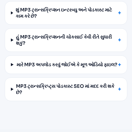
શું MP3 ટ્રાન્સક્રિપ્શન ઇન્ટરવ્યુ અને પોડકાસ્ટ માટે
કામ કરે છે?
હું MP3 ટ્રાન્સક્રિપ્શનની ચોકસાઈ કેવી રીતે સુધારી
શકું?
મારે MP3 અપલોડ કરવું જોઈએ કે મૂળ ઓડિયો ફાઇલ?
MP3 ટ્રાન્સક્રિપ્ટ્સ પોડકાસ્ટ SEO માં મદદ કરી શકે
છે?