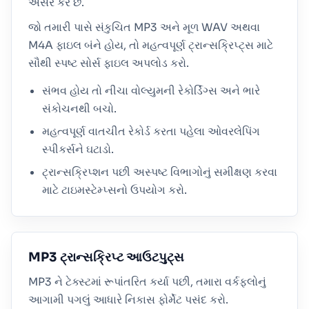
અસર કરે છે.
જો તમારી પાસે સંકુચિત MP3 અને મૂળ WAV અથવા
M4A ફાઇલ બંને હોય, તો મહત્વપૂર્ણ ટ્રાન્સક્રિપ્ટ્સ માટે
સૌથી સ્પષ્ટ સોર્સ ફાઇલ અપલોડ કરો.
સંભવ હોય તો નીચા વોલ્યુમની રેકોર્ડિંગ્સ અને ભારે
સંકોચનથી બચો.
મહત્વપૂર્ણ વાતચીત રેકોર્ડ કરતા પહેલા ઓવરલેપિંગ
સ્પીકર્સને ઘટાડો.
ટ્રાન્સક્રિપ્શન પછી અસ્પષ્ટ વિભાગોનું સમીક્ષણ કરવા
માટે ટાઇમસ્ટેમ્પ્સનો ઉપયોગ કરો.
MP3 ટ્રાન્સક્રિપ્ટ આઉટપુટ્સ
MP3 ને ટેક્સ્ટમાં રૂપાંતરિત કર્યા પછી, તમારા વર્કફ્લોનું
આગામી પગલું આધારે નિકાસ ફોર્મેટ પસંદ કરો.