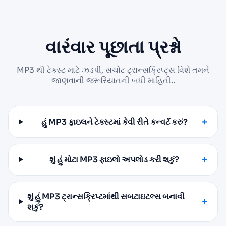
વારંવાર પૂછાતા પ્રશ્નો
MP3 થી ટેક્સ્ટ માટે ઝડપી, સચોટ ટ્રાન્સક્રિપ્ટ્સ વિશે તમને
જાણવાની જરૂરિયાતની બધી માહિતી..
હું MP3 ફાઇલને ટેક્સ્ટમાં કેવી રીતે કન્વર્ટ કરું?
શું હું મોટા MP3 ફાઇલો અપલોડ કરી શકું?
શું હું MP3 ટ્રાન્સક્રિપ્ટમાંથી સબટાઇટલ્સ બનાવી
શકું?