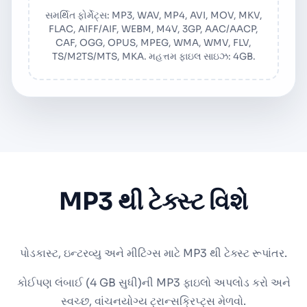
સમર્થિત ફોર્મેટ્સ: MP3, WAV, MP4, AVI, MOV, MKV,
FLAC, AIFF/AIF, WEBM, M4V, 3GP, AAC/AACP,
CAF, OGG, OPUS, MPEG, WMA, WMV, FLV,
TS/M2TS/MTS, MKA. મહત્તમ ફાઇલ સાઇઝ: 4GB.
MP3 થી ટેક્સ્ટ વિશે
પોડકાસ્ટ, ઇન્ટરવ્યુ અને મીટિંગ્સ માટે MP3 થી ટેક્સ્ટ રૂપાંતર.
કોઈપણ લંબાઈ (4 GB સુધી)ની MP3 ફાઇલો અપલોડ કરો અને
સ્વચ્છ, વાંચનયોગ્ય ટ્રાન્સક્રિપ્ટ્સ મેળવો.