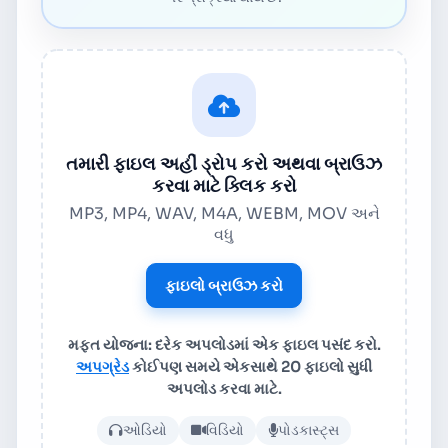
તમારી ફાઇલ અહીં ડ્રોપ કરો અથવા બ્રાઉઝ
કરવા માટે ક્લિક કરો
MP3, MP4, WAV, M4A, WEBM, MOV અને
વધુ
ફાઇલો બ્રાઉઝ કરો
મફત યોજના: દરેક અપલોડમાં એક ફાઇલ પસંદ કરો.
અપગ્રેડ
કોઈપણ સમયે એકસાથે 20 ફાઇલો સુધી
અપલોડ કરવા માટે.
ઑડિયો અથવા વિડિયો ફાઇલ અપલ
ઓડિયો
વિડિયો
પોડકાસ્ટ્સ