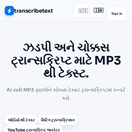
transcribetext
🇺🇸
🇮🇳
▾
Sign In
ઝડપી અને ચોક્કસ
ટ્રાન્સક્રિપ્ટ માટે MP3
થી ટેક્સ્ટ.
AI સાથે MP3 ફાઇલોને ચોક્કસ ટેક્સ્ટ ટ્રાન્સક્રિપ્ટમાં કન્વર્ટ
કરો.
ઑડિયો થી ટેક્સ્ટ
મિટિંગ ટ્રાન્સક્રિપ્શન
YouTube ટ્રાન્સક્રિપ્ટ જનરેટર