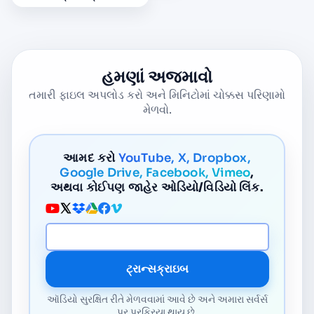
હમણાં અજમાવો
તમારી ફાઇલ અપલોડ કરો અને મિનિટોમાં ચોક્કસ પરિણામો
મેળવો.
આમદ કરો
YouTube, X, Dropbox,
Google Drive, Facebook, Vimeo
,
અથવા કોઈપણ જાહેર ઓડિયો/વિડિયો લિંક.
મીડિયા URL
ટ્રાન્સક્રાઇબ
ઑડિયો સુરક્ષિત રીતે મેળવવામાં આવે છે અને અમારા સર્વર્સ
પર પ્રક્રિયા થાય છે.