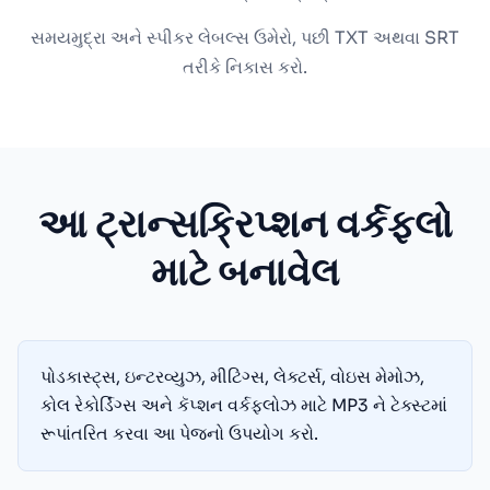
સમયમુદ્રા અને સ્પીકર લેબલ્સ ઉમેરો, પછી TXT અથવા SRT
તરીકે નિકાસ કરો.
આ ટ્રાન્સક્રિપ્શન વર્કફ્લો
માટે બનાવેલ
પોડકાસ્ટ્સ, ઇન્ટરવ્યુઝ, મીટિંગ્સ, લેક્ટર્સ, વોઇસ મેમોઝ,
કોલ રેકોર્ડિંગ્સ અને કૅપ્શન વર્કફ્લોઝ માટે MP3 ને ટેક્સ્ટમાં
રૂપાંતરિત કરવા આ પેજનો ઉપયોગ કરો.