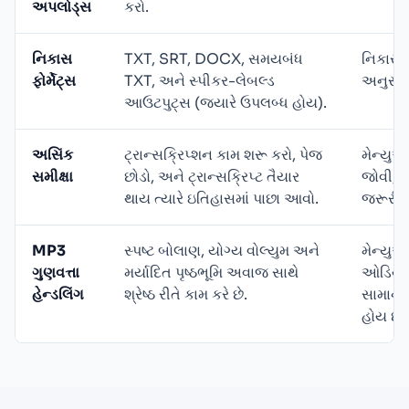
અપલોડ્સ
કરો.
નિકાસ
TXT, SRT, DOCX, સમયબંધ
નિકાસ વ
ફોર્મેટ્સ
TXT, અને સ્પીકર-લેબલ્ડ
અનુસાર
આઉટપુટ્સ (જ્યારે ઉપલબ્ધ હોય).
અસિંક
ટ્રાન્સક્રિપ્શન કામ શરૂ કરો, પેજ
મેન્યુઅ
સમીક્ષા
છોડો, અને ટ્રાન્સક્રિપ્ટ તૈયાર
જોવી, ક
થાય ત્યારે ઇતિહાસમાં પાછા આવો.
જરૂરી હ
MP3
સ્પષ્ટ બોલાણ, યોગ્ય વોલ્યુમ અને
મેન્યુઅ
ગુણવત્તા
મર્યાદિત પૃષ્ઠભૂમિ અવાજ સાથે
ઓડિયોને
હેન્ડલિંગ
શ્રેષ્ઠ રીતે કામ કરે છે.
સામાન્ય
હોય છે.