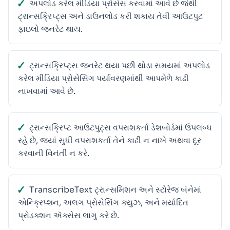
અપલોડ કરેલ મીડિયા પ્રોસેસ કરવામાં આવે છે જેથી
ટ્રાન્સક્રિપ્ટ્સ અને ડાઉનલોડ કરી શકાય તેવી આઉટપુટ
ફાઇલો જનરેટ થાય.
ટ્રાન્સક્રિપ્ટ્સ જનરેટ થયા પછી થોડા સમયમાં અપલોડ
કરેલ મીડિયા પ્રોસેસિંગ પર્યાવરણમાંથી આપમેળે કાઢી
નાખવામાં આવે છે.
ટ્રાન્સક્રિપ્ટ આઉટપુટ્સ વપરાશકર્તા ડેશબોર્ડમાં ઉપલબ્ધ
રહે છે, જ્યાં સુધી વપરાશકર્તા તેને કાઢી ન નાખે અથવા દૂર
કરવાની વિનંતી ન કરે.
TranscribeText ટ્રાન્સમિશન અને સ્ટોરેજ બંનેમાં
એન્ક્રિપ્શન, અલગ પ્રોસેસિંગ ક્યુઝ, અને મર્યાદિત
પ્રોડક્શન ઍક્સેસ લાગુ કરે છે.