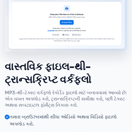
વાસ્તવિક ફાઇલ-થી-
ટ્રાન્સક્રિપ્ટ વર્કફ્લો
MP3-થી-ટેક્સ્ટ વર્કફ્લો રેકોર્ડેડ ફાઇલો માટે બનાવવામાં આવ્યો છે:
એક વખત અપલોડ કરો, ટ્રાન્સક્રિપ્ટની સમીક્ષા કરો, પછી ટેક્સ્ટ
અથવા સબટાઇટલ ફોર્મેટ્સ નિકાસ કરો.
તમારા બ્રાઉઝરમાંથી સીધા ઓડિયો અથવા વિડિયો ફાઇલો
અપલોડ કરો.