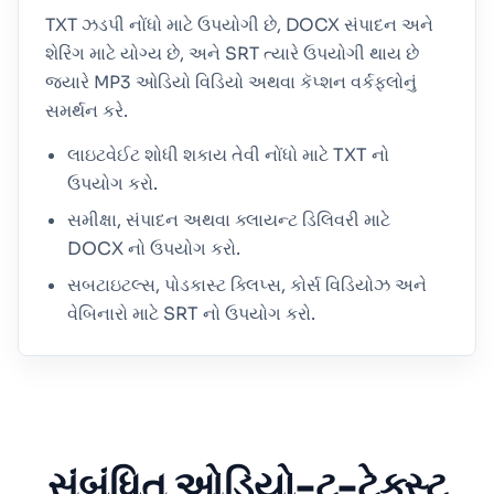
TXT ઝડપી નોંધો માટે ઉપયોગી છે, DOCX સંપાદન અને
શેરિંગ માટે યોગ્ય છે, અને SRT ત્યારે ઉપયોગી થાય છે
જ્યારે MP3 ઓડિયો વિડિયો અથવા કૅપ્શન વર્કફ્લોનું
સમર્થન કરે.
લાઇટવેઈટ શોધી શકાય તેવી નોંધો માટે TXT નો
ઉપયોગ કરો.
સમીક્ષા, સંપાદન અથવા ક્લાયન્ટ ડિલિવરી માટે
DOCX નો ઉપયોગ કરો.
સબટાઇટલ્સ, પોડકાસ્ટ ક્લિપ્સ, કોર્સ વિડિયોઝ અને
વેબિનારો માટે SRT નો ઉપયોગ કરો.
સંબંધિત ઓડિયો-ટુ-ટેક્સ્ટ