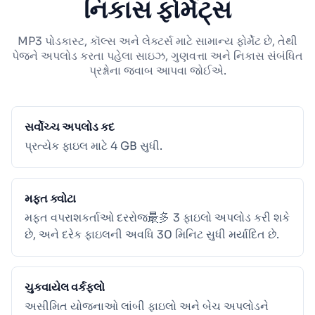
નિકાસ ફોર્મેટ્સ
MP3 પોડકાસ્ટ, કૉલ્સ અને લેક્ટર્સ માટે સામાન્ય ફોર્મેટ છે, તેથી
પેજને અપલોડ કરતા પહેલા સાઇઝ, ગુણવત્તા અને નિકાસ સંબંધિત
પ્રશ્નોના જવાબ આપવા જોઈએ.
સર્વોચ્ચ અપલોડ કદ
પ્રત્યેક ફાઇલ માટે 4 GB સુધી.
મફત ક્વોટા
મફત વપરાશકર્તાઓ દરરોજ最多 3 ફાઇલો અપલોડ કરી શકે
છે, અને દરેક ફાઇલની અવધિ 30 મિનિટ સુધી મર્યાદિત છે.
ચુકવાયેલ વર્કફ્લો
અસીમિત યોજનાઓ લાંબી ફાઇલો અને બેચ અપલોડને