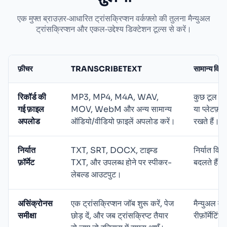
एक मुफ्त ब्राउज़र‑आधारित ट्रांसक्रिप्शन वर्कफ़्लो की तुलना मैन्युअल
ट्रांसक्रिप्शन और एकल‑उद्देश्य डिक्टेशन टूल्स से करें।
फ़ीचर
TRANSCRIBETEXT
सामान्य विकल
रिकॉर्ड की
MP3, MP4, M4A, WAV,
कुछ टूल लाइव
गई फ़ाइल
MOV, WebM और अन्य सामान्य
या प्लेटफ़ॉ
अपलोड
ऑडियो/वीडियो फ़ाइलें अपलोड करें।
रखते हैं।
निर्यात
TXT, SRT, DOCX, टाइम्ड
निर्यात वि
फ़ॉर्मेट
TXT, और उपलब्ध होने पर स्पीकर-
बदलते हैं।
लेबल्ड आउटपुट।
असिंक्रोनस
एक ट्रांसक्रिप्शन जॉब शुरू करें, पेज
मैन्युअल वर
समीक्षा
छोड़ दें, और जब ट्रांसक्रिप्ट तैयार
रीफ़ॉर्मेटि