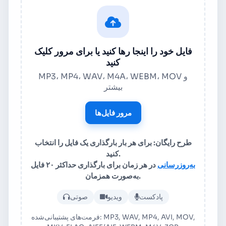
فایل خود را اینجا رها کنید یا برای مرور کلیک
کنید
MP3، MP4، WAV، M4A، WEBM، MOV و
بیشتر
مرور فایل‌ها
طرح رایگان: برای هر بار بارگذاری یک فایل را انتخاب
کنید.
به‌روزرسانی
در هر زمان برای بارگذاری حداکثر ۲۰ فایل
به‌صورت همزمان.
بارگذاری فایل صوتی یا ویدئویی
پادکست
ویدیو
صوتی
فرمت‌های پشتیبانی‌شده: MP3, WAV, MP4, AVI, MOV,