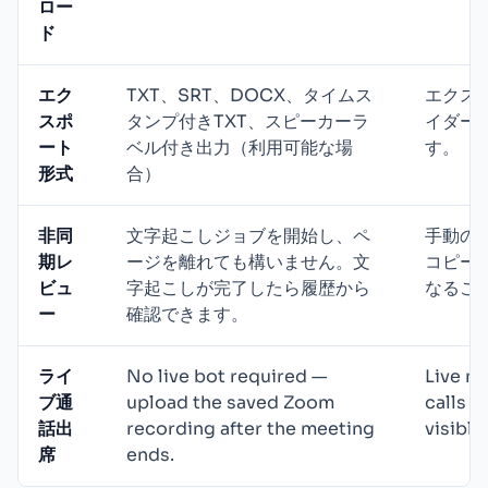
ロー
ド
エク
TXT、SRT、DOCX、タイムス
エクス
スポ
タンプ付きTXT、スピーカーラ
イダー
ート
ベル付き出力（利用可能な場
す。
形式
合）
非同
文字起こしジョブを開始し、ペ
手動の
期レ
ージを離れても構いません。文
コピー
ビュ
字起こしが完了したら履歴から
なるこ
ー
確認できます。
ライ
No live bot required —
Live me
ブ通
upload the saved Zoom
calls a
話出
recording after the meeting
visible
席
ends.