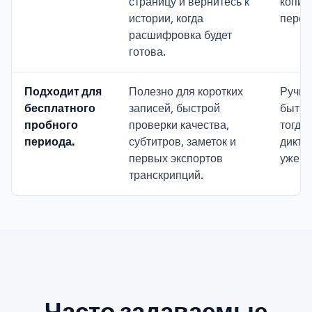
страницу и вернитесь к
копир
истории, когда
перео
расшифровка будет
готова.
Подходит для
Полезно для коротких
Ручна
бесплатного
записей, быстрой
быть 
пробного
проверки качества,
тогда
периода.
субтитров, заметок и
дикто
первых экспортов
уже с
транскрипций.
Часто задаваемые