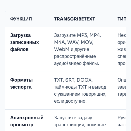
ФУНКЦИЯ
TRANSCRIBETEXT
ТИПИ
Загрузка
Загрузите MP3, MP4,
Некот
записанных
M4A, WAV, MOV,
ориен
файлов
WebM и другие
живых
распространённые
специ
аудио/видео файлы.
проце
Форматы
TXT, SRT, DOCX,
Опции
экспорта
тайм‑коды TXT и вывод
завис
с указанием говорящих,
тариф
если доступно.
Асинхронный
Запустите задачу
Ручны
просмотр
транскрипции, покиньте
часто