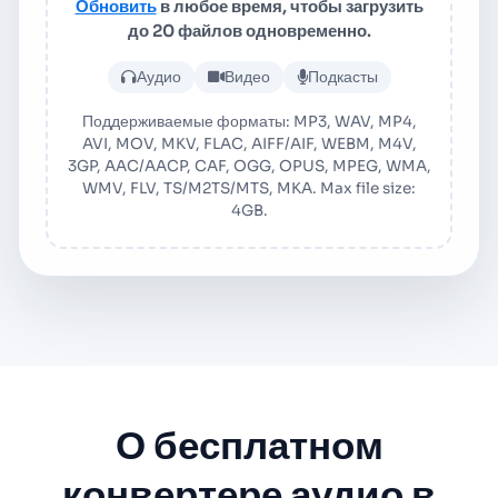
Обновить
в любое время, чтобы загрузить
до 20 файлов одновременно.
Загрузить аудио или видеофа
Аудио
Видео
Подкасты
Поддерживаемые форматы: MP3, WAV, MP4,
AVI, MOV, MKV, FLAC, AIFF/AIF, WEBM, M4V,
3GP, AAC/AACP, CAF, OGG, OPUS, MPEG, WMA,
WMV, FLV, TS/M2TS/MTS, MKA. Max file size:
4GB.
О бесплатном
конвертере аудио в