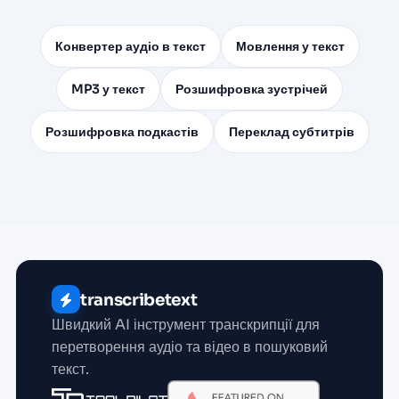
Конвертер аудіо в текст
Мовлення у текст
MP3 у текст
Розшифровка зустрічей
Розшифровка подкастів
Переклад субтитрів
transcribetext
Швидкий AI інструмент транскрипції для
перетворення аудіо та відео в пошуковий
текст.