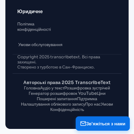
Юридичне
Політика
конфіденційності
Умови обслуговування
Copyright 2025 transcribetext. Всі права
захищені.
Створено з турботою в Сан-Франциско.
Авторські права 2025 TranscribeText
Головна
Аудіо у текст
Розшифровка зустрічей
Генератор розшифровок YouTube
Ціни
Поширені запитання
Підтримка
Налаштування облікового запису
Про нас
Умови
Конфіденційність
Зв'яжіться з нами