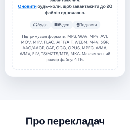
Оновити
будь-коли, щоб завантажити до 20
файлів одночасно.
Завантажте аудіо або відеоф
Аудіо
Відео
Подкасти
Підтримувані формати: MP3, WAV, MP4, AVI,
MOV, MKV, FLAC, AIFF/AIF, WEBM, M4V, 3GP,
AAC/AACP, CAF, OGG, OPUS, MPEG, WMA,
WMV, FLV, TS/M2TS/MTS, MKA. Максимальний
розмір файлу: 4 ГБ.
Про перекладач