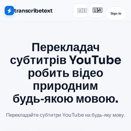
transcribetext
🇺🇸
🇺🇦
▾
Sign In
Перекладач
субтитрів YouTube
робить відео
природним
будь‑якою мовою.
Перекладайте субтитри YouTube на будь‑яку мову.