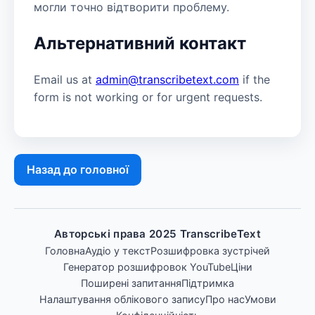
могли точно відтворити проблему.
Альтернативний контакт
Email us at
admin@transcribetext.com
if the
form is not working or for urgent requests.
Назад до головної
Авторські права 2025 TranscribeText
Головна
Аудіо у текст
Розшифровка зустрічей
Генератор розшифровок YouTube
Ціни
Поширені запитання
Підтримка
Налаштування облікового запису
Про нас
Умови