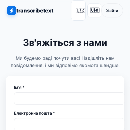
transcribetext
🇺🇸
🇺🇦
Увійти
▾
Зв'яжіться з нами
Ми будемо раді почути вас! Надішліть нам
повідомлення, і ми відповімо якомога швидше.
Ім'я *
Електронна пошта *