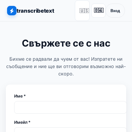
transcribetext
🇺🇸
🇧🇬
Вход
▾
Свържете се с нас
Бихме се радвали да чуем от вас! Изпратете ни
съобщение и ние ще ви отговорим възможно най-
скоро.
Име *
Имейл *