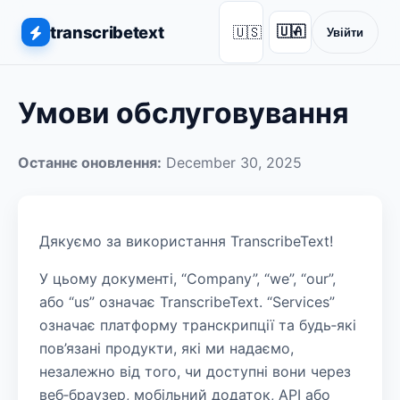
transcribetext
🇺🇸
🇺🇦
Увійти
▾
Умови обслуговування
Останнє оновлення:
December 30, 2025
Дякуємо за використання TranscribeText!
У цьому документі, “Company”, “we”, “our”,
або “us” означає TranscribeText. “Services”
означає платформу транскрипції та будь‑які
пов’язані продукти, які ми надаємо,
незалежно від того, чи доступні вони через
веб‑браузер, мобільний додаток, API або