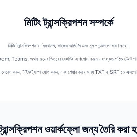
মিটিং ট্রান্সক্রিপশন সম্পর্কে
মিটিং ট্রান্সক্রিপশন যা সিদ্ধান্ত, কাজের আইটেম এবং মূল পয়েন্টগুলো ধারণ করে।
om, Teams, অথবা রুমের ভিতরের রেকর্ডিং আপলোড করুন এবং দ্রুত গঠিত টেক্সট প
র লেবেল করুন, টাইমস্ট্যাম্প যোগ করুন, এবং শেয়ার করার জন্য TXT বা SRT তে এক্সপোর
্রান্সক্রিপশন ওয়ার্কফ্লো জন্য তৈরি করা হ