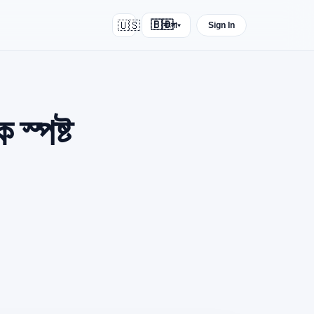
🇺🇸
🇧🇩
বাংলা
Sign In
▾
 স্পষ্ট