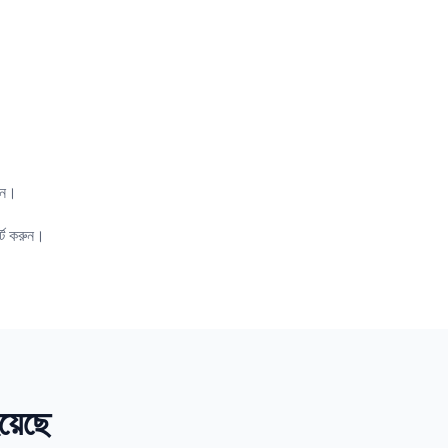
ান।
্ট করুন।
য়েছে