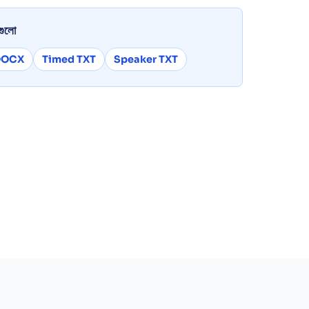
টগুলো
DOCX
Timed TXT
Speaker TXT