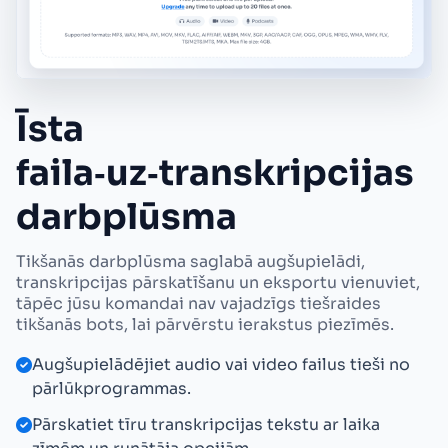
Īsta
faila‑uz‑transkripcijas
darbplūsma
Tikšanās darbplūsma saglabā augšupielādi,
transkripcijas pārskatīšanu un eksportu vienuviet,
tāpēc jūsu komandai nav vajadzīgs tiešraides
tikšanās bots, lai pārvērstu ierakstus piezīmēs.
Augšupielādējiet audio vai video failus tieši no
pārlūkprogrammas.
Pārskatiet tīru transkripcijas tekstu ar laika