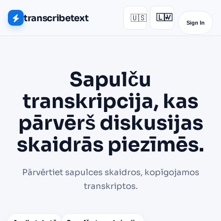
transcribetext
🇺🇸
🇱🇻
▾
Sign In
Sapulču
transkripcija, kas
pārvērš diskusijas
skaidrās piezīmēs.
Pārvērtiet sapulces skaidros, kopīgojamos
transkriptos.