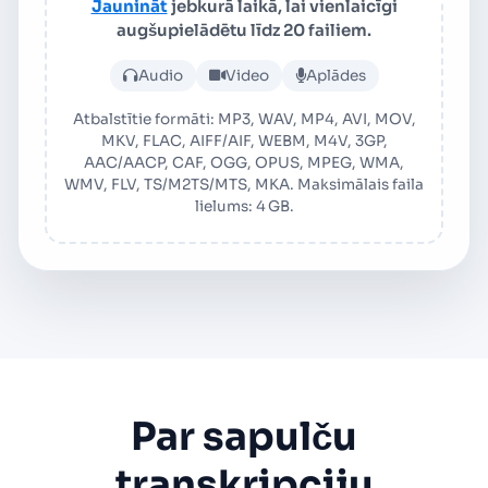
Jaunināt
jebkurā laikā, lai vienlaicīgi
augšupielādētu līdz 20 failiem.
Augšupielādēt audio vai vid
Audio
Video
Aplādes
Atbalstītie formāti: MP3, WAV, MP4, AVI, MOV,
MKV, FLAC, AIFF/AIF, WEBM, M4V, 3GP,
AAC/AACP, CAF, OGG, OPUS, MPEG, WMA,
WMV, FLV, TS/M2TS/MTS, MKA. Maksimālais faila
lielums: 4 GB.
Par sapulču
transkripciju