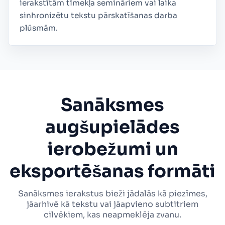
ierakstītām tīmekļa semināriem vai laika
sinhronizētu tekstu pārskatīšanas darba
plūsmām.
Sanāksmes
augšupielādes
ierobežumi un
eksportēšanas formāti
Sanāksmes ierakstus bieži jādalās kā piezīmes,
jāarhivē kā tekstu vai jāapvieno subtitriem
cilvēkiem, kas neapmeklēja zvanu.