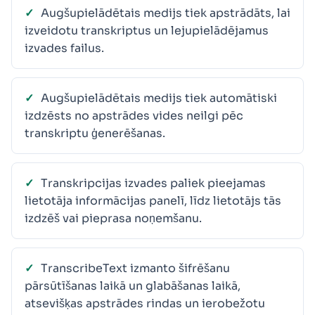
Augšupielādētais medijs tiek apstrādāts, lai
izveidotu transkriptus un lejupielādējamus
izvades failus.
Augšupielādētais medijs tiek automātiski
izdzēsts no apstrādes vides neilgi pēc
transkriptu ģenerēšanas.
Transkripcijas izvades paliek pieejamas
lietotāja informācijas panelī, līdz lietotājs tās
izdzēš vai pieprasa noņemšanu.
TranscribeText izmanto šifrēšanu
pārsūtīšanas laikā un glabāšanas laikā,
atsevišķas apstrādes rindas un ierobežotu