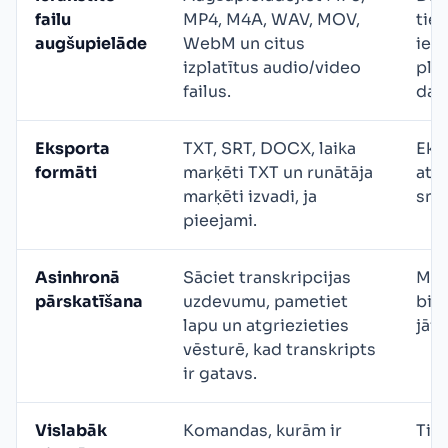
failu
MP4, M4A, WAV, MOV,
tie
augšupielāde
WebM un citus
iera
izplatītus audio/video
pla
failus.
dar
Eksporta
TXT, SRT, DOCX, laika
Eks
formāti
marķēti TXT un runātāja
atk
marķēti izvadi, ja
sni
pieejami.
Asinhronā
Sāciet transkripcijas
Man
pārskatīšana
uzdevumu, pametiet
biež
lapu un atgriezieties
jāf
vēsturē, kad transkripts
ir gatavs.
Vislabāk
Komandas, kurām ir
Tie