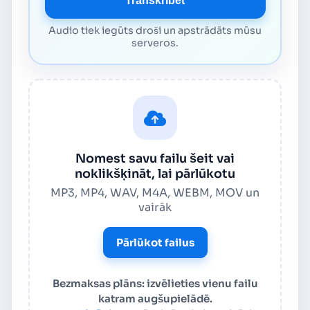
Transkribēt
Audio tiek iegūts droši un apstrādāts mūsu
serveros.
Nomest savu failu šeit vai
noklikšķināt, lai pārlūkotu
MP3, MP4, WAV, M4A, WEBM, MOV un
vairāk
Pārlūkot failus
Bezmaksas plāns: izvēlieties vienu failu
katram augšupielādē.