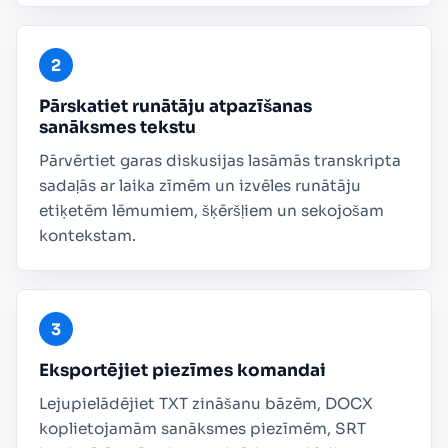
Pārskatiet runātāju atpazīšanas
sanāksmes tekstu
Pārvērtiet garas diskusijas lasāmās transkripta
sadaļās ar laika zīmēm un izvēles runātāju
etiķetēm lēmumiem, šķēršļiem un sekojošam
kontekstam.
Eksportējiet piezīmes komandai
Lejupielādējiet TXT zināšanu bāzēm, DOCX
koplietojamām sanāksmes piezīmēm, SRT