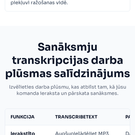
piekļuvi ražošanas vidē.
Sanāksmju
transkripcijas darba
plūsmas salīdzinājums
Izvēlieties darba plūsmu, kas atbilst tam, kā jūsu
komanda ieraksta un pārskata sanāksmes.
FUNKCIJA
TRANSCRIBETEXT
PAR
Ierakstīto
Augšupielādējiet MP3,
Daži