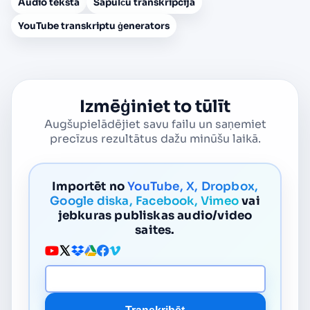
Audio tekstā
Sapulču transkripcija
YouTube transkriptu ģenerators
Izmēģiniet to tūlīt
Augšupielādējiet savu failu un saņemiet
precīzus rezultātus dažu minūšu laikā.
Importēt no
YouTube, X, Dropbox,
Google diska, Facebook, Vimeo
vai
jebkuras publiskas audio/video
saites.
Multivides URL