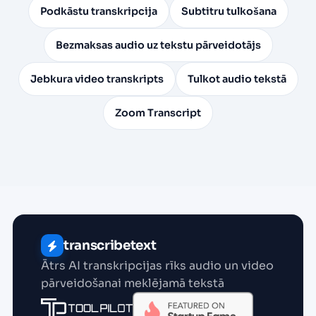
Podkāstu transkripcija
Subtitru tulkošana
Bezmaksas audio uz tekstu pārveidotājs
Jebkura video transkripts
Tulkot audio tekstā
Zoom Transcript
transcribetext
Ātrs AI transkripcijas rīks audio un video
pārveidošanai meklējamā tekstā