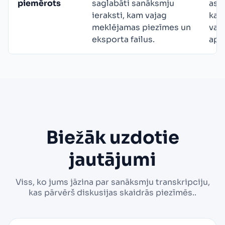
piemērots
saglabāti sanāksmju
asis
ieraksti, kam vajag
katr
meklējamas piezīmes un
vaj
eksporta failus.
apm
Biežāk uzdotie
jautājumi
Viss, ko jums jāzina par sanāksmju transkripciju,
kas pārvērš diskusijas skaidrās piezīmēs..