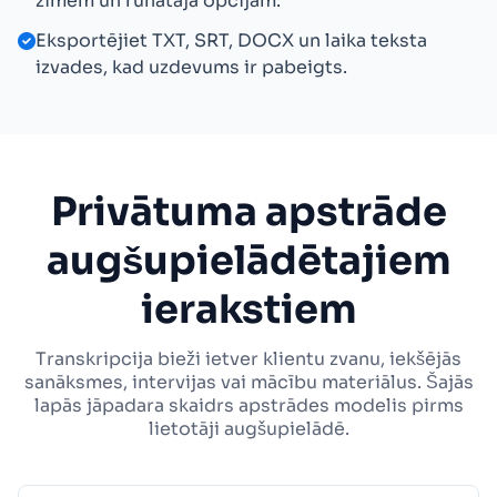
zīmēm un runātāja opcijām.
Eksportējiet TXT, SRT, DOCX un laika teksta
izvades, kad uzdevums ir pabeigts.
Privātuma apstrāde
augšupielādētajiem
ierakstiem
Transkripcija bieži ietver klientu zvanu, iekšējās
sanāksmes, intervijas vai mācību materiālus. Šajās
lapās jāpadara skaidrs apstrādes modelis pirms
lietotāji augšupielādē.