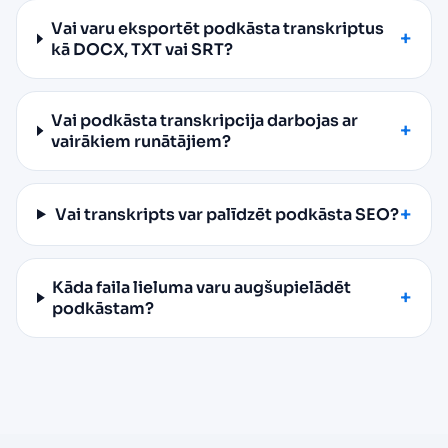
Vai varu eksportēt podkāsta transkriptus
kā DOCX, TXT vai SRT?
Vai podkāsta transkripcija darbojas ar
vairākiem runātājiem?
Vai transkripts var palīdzēt podkāsta SEO?
Kāda faila lieluma varu augšupielādēt
podkāstam?