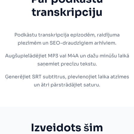
transkripciju
Podkāstu transkripcija epizodēm, raidījuma
piezīmēm un SEO-draudzīgiem arhīviem.
Augšupielādējiet MP3 vai M4A un dažu minūšu laikā
saņemiet precīzu tekstu.
Ģenerējiet SRT subtitrus, pievienojiet laika atzīmes
un ātri pārstrādājiet saturu.
Izveidots šim