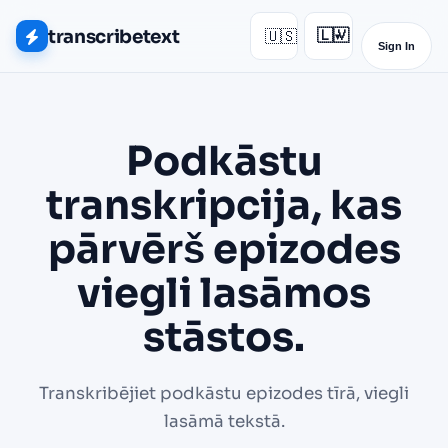
transcribetext
🇺🇸
🇱🇻
▾
Sign In
Podkāstu
transkripcija, kas
pārvērš epizodes
viegli lasāmos
stāstos.
Transkribējiet podkāstu epizodes tīrā, viegli
lasāmā tekstā.