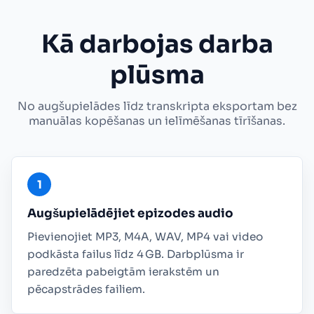
Kā darbojas darba
plūsma
No augšupielādes līdz transkripta eksportam bez
manuālas kopēšanas un ielīmēšanas tīrīšanas.
Augšupielādējiet epizodes audio
Pievienojiet MP3, M4A, WAV, MP4 vai video
podkāsta failus līdz 4 GB. Darbplūsma ir
paredzēta pabeigtām ierakstēm un
pēcapstrādes failiem.