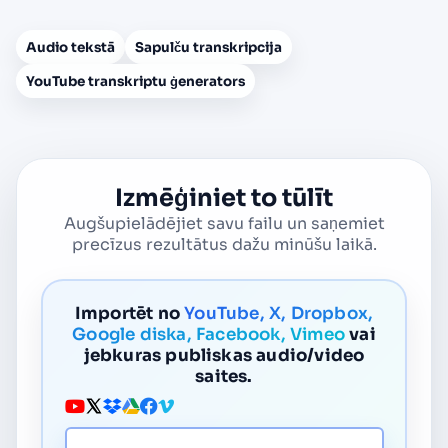
Audio tekstā
Sapulču transkripcija
YouTube transkriptu ģenerators
Izmēģiniet to tūlīt
Augšupielādējiet savu failu un saņemiet
precīzus rezultātus dažu minūšu laikā.
Importēt no
YouTube, X, Dropbox,
Google diska, Facebook, Vimeo
vai
jebkuras publiskas audio/video
saites.
Multivides URL