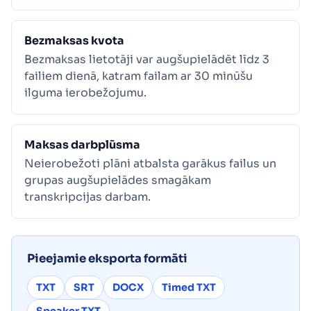
Bezmaksas kvota
Bezmaksas lietotāji var augšupielādēt līdz 3
failiem dienā, katram failam ar 30 minūšu
ilguma ierobežojumu.
Maksas darbplūsma
Neierobežoti plāni atbalsta garākus failus un
grupas augšupielādes smagākam
transkripcijas darbam.
Pieejamie eksporta formāti
TXT
SRT
DOCX
Timed TXT