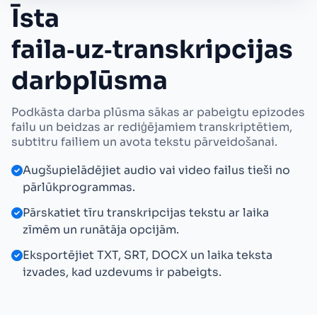
Īsta
faila‑uz‑transkripcijas
darbplūsma
Podkāsta darba plūsma sākas ar pabeigtu epizodes
failu un beidzas ar rediģējamiem transkriptētiem,
subtitru failiem un avota tekstu pārveidošanai.
Augšupielādējiet audio vai video failus tieši no
pārlūkprogrammas.
Pārskatiet tīru transkripcijas tekstu ar laika
zīmēm un runātāja opcijām.
Eksportējiet TXT, SRT, DOCX un laika teksta
izvades, kad uzdevums ir pabeigts.