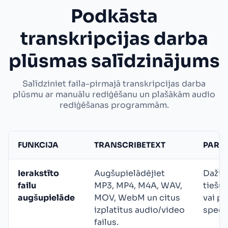
Podkāsta
transkripcijas darba
plūsmas salīdzinājums
Salīdziniet faila-pirmajā transkripcijas darba
plūsmu ar manuālu rediģēšanu un plašākām audio
rediģēšanas programmām.
FUNKCIJA
TRANSCRIBETEXT
PARAS
Ierakstīto
Augšupielādējiet
Daži r
failu
MP3, MP4, M4A, WAV,
tiešu
augšupielāde
MOV, WebM un citus
vai p
izplatītus audio/video
speci
failus.