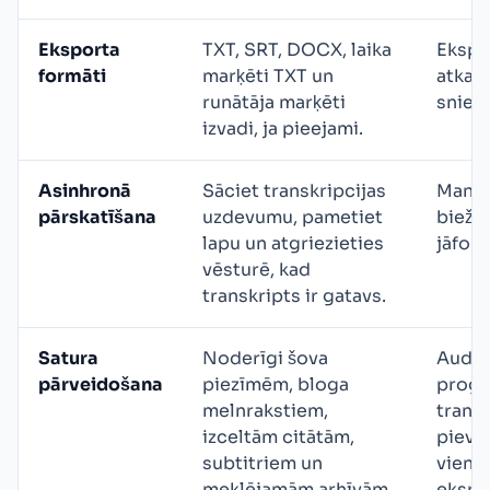
Eksporta
TXT, SRT, DOCX, laika
Ekspor
formāti
marķēti TXT un
atkar
runātāja marķēti
sniedz
izvadi, ja pieejami.
Asinhronā
Sāciet transkripcijas
Manuā
pārskatīšana
uzdevumu, pametiet
bieži 
lapu un atgriezieties
jāfor
vēsturē, kad
transkripts ir gatavs.
Satura
Noderīgi šova
Audio
pārveidošana
piezīmēm, bloga
progr
melnrakstiem,
transk
izceltām citātām,
pievi
subtitriem un
vienkā
meklējamām arhīvām.
ekspo