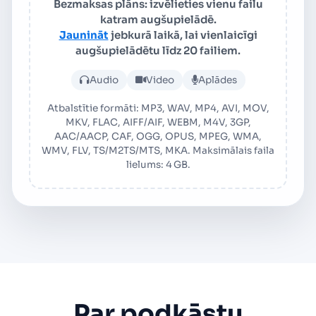
Bezmaksas plāns: izvēlieties vienu failu
katram augšupielādē.
Jaunināt
jebkurā laikā, lai vienlaicīgi
augšupielādētu līdz 20 failiem.
Augšupielādēt audio vai vid
Audio
Video
Aplādes
Atbalstītie formāti: MP3, WAV, MP4, AVI, MOV,
MKV, FLAC, AIFF/AIF, WEBM, M4V, 3GP,
AAC/AACP, CAF, OGG, OPUS, MPEG, WMA,
WMV, FLV, TS/M2TS/MTS, MKA. Maksimālais faila
lielums: 4 GB.
Par podkāstu