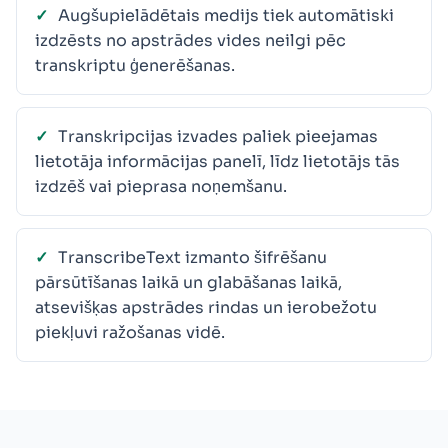
Augšupielādētais medijs tiek automātiski
izdzēsts no apstrādes vides neilgi pēc
transkriptu ģenerēšanas.
Transkripcijas izvades paliek pieejamas
lietotāja informācijas panelī, līdz lietotājs tās
izdzēš vai pieprasa noņemšanu.
TranscribeText izmanto šifrēšanu
pārsūtīšanas laikā un glabāšanas laikā,
atsevišķas apstrādes rindas un ierobežotu
piekļuvi ražošanas vidē.