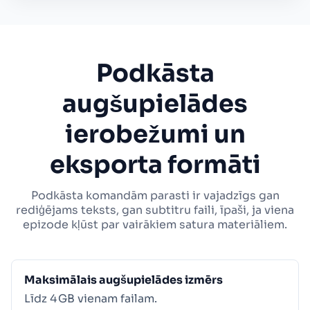
Podkāsta
augšupielādes
ierobežumi un
eksporta formāti
Podkāsta komandām parasti ir vajadzīgs gan
rediģējams teksts, gan subtitru faili, īpaši, ja viena
epizode kļūst par vairākiem satura materiāliem.
Maksimālais augšupielādes izmērs
Līdz 4 GB vienam failam.