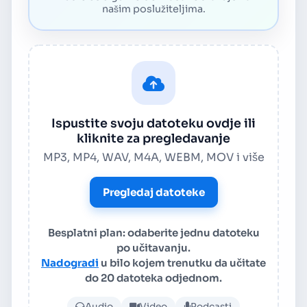
našim poslužiteljima.
Ispustite svoju datoteku ovdje ili
kliknite za pregledavanje
MP3, MP4, WAV, M4A, WEBM, MOV i više
Pregledaj datoteke
Besplatni plan: odaberite jednu datoteku
po učitavanju.
Nadogradi
u bilo kojem trenutku da učitate
do 20 datoteka odjednom.
Prenesite audio ili video d
Audio
Video
Podcasti