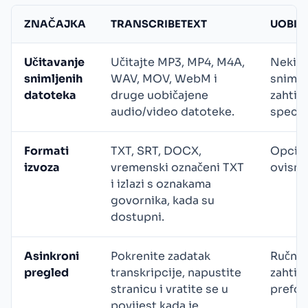
ZNAČAJKA
TRANSCRIBETEXT
UOBIČ
Učitavanje
Učitajte MP3, MP4, M4A,
Neki al
snimljenih
WAV, MOV, WebM i
sniman
datoteka
druge uobičajene
zahtije
audio/video datoteke.
specif
Formati
TXT, SRT, DOCX,
Opcije 
izvoza
vremenski označeni TXT
ovisno
i izlazi s oznakama
govornika, kada su
dostupni.
Asinkroni
Pokrenite zadatak
Ručni 
pregled
transkripcije, napustite
zahtije
stranicu i vratite se u
prefor
povijest kada je