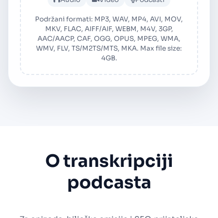
Podržani formati: MP3, WAV, MP4, AVI, MOV,
MKV, FLAC, AIFF/AIF, WEBM, M4V, 3GP,
AAC/AACP, CAF, OGG, OPUS, MPEG, WMA,
WMV, FLV, TS/M2TS/MTS, MKA. Max file size:
4GB.
O transkripciji
podcasta