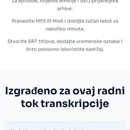
Za epizode, bilješke emisije i SEO‑prijateljske
arhive.
Prenesite MP3 ili M4A i dobijte točan tekst za
nekoliko minuta.
Stvorite SRT titlove, dodajte vremenske oznake i
brzo ponovno iskoristite sadržaj.
Izgrađeno za ovaj radni
tok transkripcije