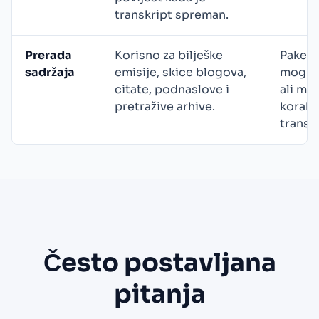
transkript spreman.
Prerada
Korisno za bilješke
Paketi
sadržaja
emisije, skice blogova,
mogu u
citate, podnaslove i
ali mo
pretražive arhive.
korake
transkr
Često postavljana
pitanja