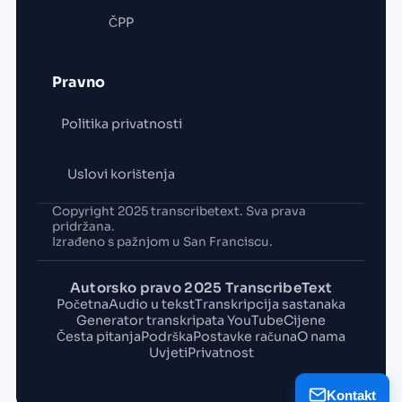
ČPP
Pravno
Politika privatnosti
Uslovi korištenja
Copyright 2025 transcribetext. Sva prava
pridržana.
Izrađeno s pažnjom u San Franciscu.
Autorsko pravo 2025 TranscribeText
Početna
Audio u tekst
Transkripcija sastanaka
Generator transkripata YouTube
Cijene
Česta pitanja
Podrška
Postavke računa
O nama
Uvjeti
Privatnost
Kontakt