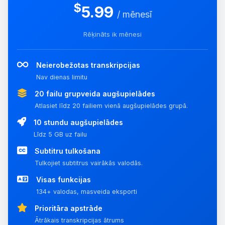
$
5.99
/ mēnesī
Rēķināts ik mēnesi
Neierobežotas transkripcijas
Nav dienas limitu
20 failu grupveida augšupielādes
Atlasiet līdz 20 failiem vienā augšupielādes grupā.
10 stundu augšupielādes
Līdz 5 GB uz failu
Subtitru tulkošana
Tulkojiet subtitrus vairākās valodās.
Visas funkcijas
134+ valodas, masveida eksporti
Prioritāra apstrāde
Ātrākais transkripcijas ātrums