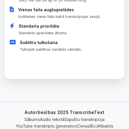
Each file can be up to 30 minutes long.
Vienas faila augšupielādes
Izvēlieties vienu failu katrā transkripcijas sesijā.
Standarta prioritāte
Standarta apstrādes ātrums.
Subtitru tulkošana
Tulkojiet subtitrus vairākās valodās.
PAŠREIZĒJĀ PLĀNS
Autortiesības 2025 TranscribeText
Sākums
Audio tekstā
Sapulču transkripcija
YouTube transkriptu ģenerators
Cenas
BUJ
Atbalsts