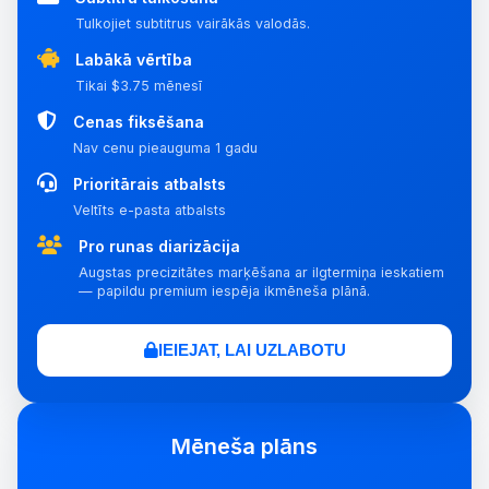
Tulkojiet subtitrus vairākās valodās.
Labākā vērtība
Tikai $3.75 mēnesī
Cenas fiksēšana
Nav cenu pieauguma 1 gadu
Prioritārais atbalsts
Veltīts e-pasta atbalsts
Pro runas diarizācija
Augstas precizitātes marķēšana ar ilgtermiņa ieskatiem
— papildu premium iespēja ikmēneša plānā.
IEIEJAT, LAI UZLABOTU
Mēneša plāns