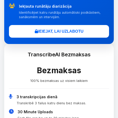
Iekļauta runātāju diarizācija
Identificējiet katru runātāju automātiski podkāstiem,
sanāksmēm un intervijām.
IEIEJAT, LAI UZLABOTU
TranscribeAI Bezmaksas
Bezmaksas
100% bezmaksas uz visiem laikiem
3 transkripcijas dienā
Transkribē 3 failus katru dienu bez maksas.
30 Minute Uploads