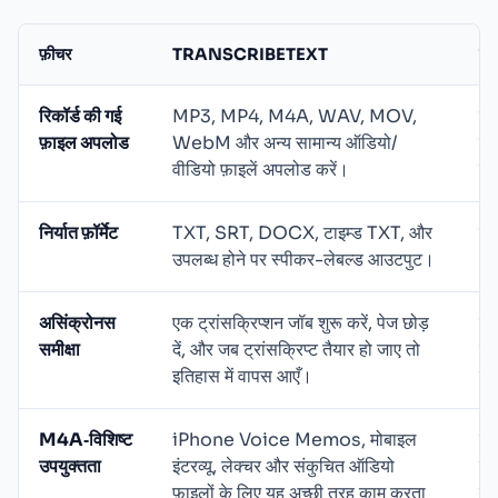
फ़ीचर
TRANSCRIBETEXT
साम
रिकॉर्ड की गई
MP3, MP4, M4A, WAV, MOV,
कु
फ़ाइल अपलोड
WebM और अन्य सामान्य ऑडियो/
कें
वीडियो फ़ाइलें अपलोड करें।
वर
निर्यात फ़ॉर्मेट
TXT, SRT, DOCX, टाइम्ड TXT, और
नि
उपलब्ध होने पर स्पीकर-लेबल्ड आउटपुट।
अन
असिंक्रोनस
एक ट्रांसक्रिप्शन जॉब शुरू करें, पेज छोड़
मैन
समीक्षा
दें, और जब ट्रांसक्रिप्ट तैयार हो जाए तो
कॉ
इतिहास में वापस आएँ।
रखत
M4A‑विशिष्ट
iPhone Voice Memos, मोबाइल
सा
उपयुक्तता
इंटरव्यू, लेक्चर और संकुचित ऑडियो
निर
फ़ाइलों के लिए यह अच्छी तरह काम करता
को