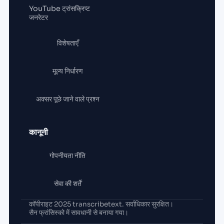
YouTube ट्रांसक्रिप्ट
जनरेटर
विशेषताएँ
मूल्य निर्धारण
अक्सर पूछे जाने वाले प्रश्न
कानूनी
गोपनीयता नीति
सेवा की शर्तें
कॉपीराइट 2025 transcribetext. सर्वाधिकार सुरक्षित।
सैन फ्रांसिस्को में सावधानी से बनाया गया।