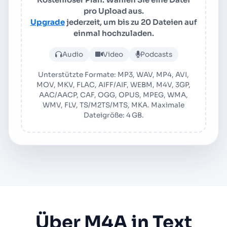
pro Upload aus.
Upgrade
jederzeit, um bis zu 20 Dateien auf
einmal hochzuladen.
Audio- oder Videodatei ho
Audio
Video
Podcasts
Unterstützte Formate: MP3, WAV, MP4, AVI,
MOV, MKV, FLAC, AIFF/AIF, WEBM, M4V, 3GP,
AAC/AACP, CAF, OGG, OPUS, MPEG, WMA,
WMV, FLV, TS/M2TS/MTS, MKA. Maximale
Dateigröße: 4 GB.
Über M4A in Text