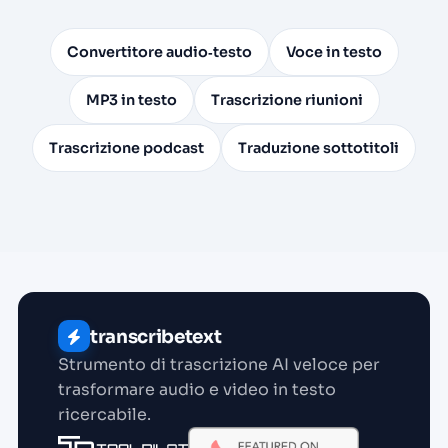
Convertitore audio‑testo
Voce in testo
MP3 in testo
Trascrizione riunioni
Trascrizione podcast
Traduzione sottotitoli
transcribetext
Strumento di trascrizione AI veloce per
trasformare audio e video in testo
ricercabile.