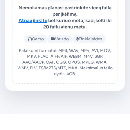
Nemokamas planas: pasirinkite vieną failą
per įkėlimą.
Atnaujinkite
bet kuriuo metu, kad įkelti iki
20 failų vienu metu.
Įkelti garso arba vaizdo fail
Garso
Vaizdo
Tinklalaidės
Palaikomi formatai: MP3, WAV, MP4, AVI, MOV,
MKV, FLAC, AIFF/AIF, WEBM, M4V, 3GP,
AAC/AACP, CAF, OGG, OPUS, MPEG, WMA,
WMV, FLV, TS/M2TS/MTS, MKA. Maksimalus failo
dydis: 4GB.