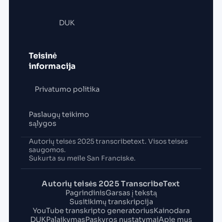
DUK
Teisinė
informacija
Privatumo politika
Paslaugų teikimo
sąlygos
Autorių teisės 2025 transcribetext. Visos teisės
saugomos.
Sukurta su meile San Franciske.
Autorių teisės 2025 TranscribeText
Pagrindinis
Garsas į tekstą
Susitikimų transkripcija
YouTube transkripto generatorius
Kainodara
DUK
Palaikymas
Paskyros nustatymai
Apie mus