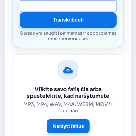
Medijos URL
Transkribuoti
Garsas yra saugiai paimamas ir apdorojamas
mūsų serveriuose.
Vilkite savo failą čia arba
spustelėkite, kad naršytumėte
MP3, MP4, WAV, M4A, WEBM, MOV ir
daugiau
Naršyti failus