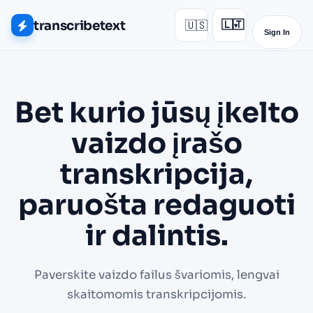
transcribetext
🇺🇸
🇱🇹
▾
Sign In
Bet kurio jūsų įkelto
vaizdo įrašo
transkripcija,
paruošta redaguoti
ir dalintis.
Paverskite vaizdo failus švariomis, lengvai
skaitomomis transkripcijomis.