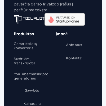
paverčia garso ir vaizdo įrašus į
peržiūrimą tekstą.
Produktas
Įmonė
Garso į tekstą
Apie mus
konverteris
Kontaktai
Susitikimų
transkripcija
YouTube transkripto
generatorius
Savybės
Kainodara