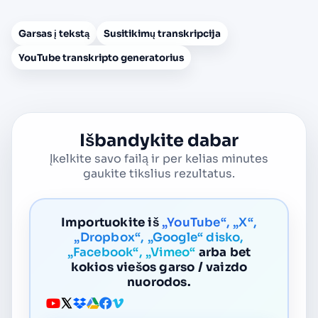
Garsas į tekstą
Susitikimų transkripcija
YouTube transkripto generatorius
Išbandykite dabar
Įkelkite savo failą ir per kelias minutes
gaukite tikslius rezultatus.
Importuokite iš
„YouTube“, „X“,
„Dropbox“, „Google“ disko,
„Facebook“, „Vimeo“
arba bet
kokios viešos garso / vaizdo
nuorodos.