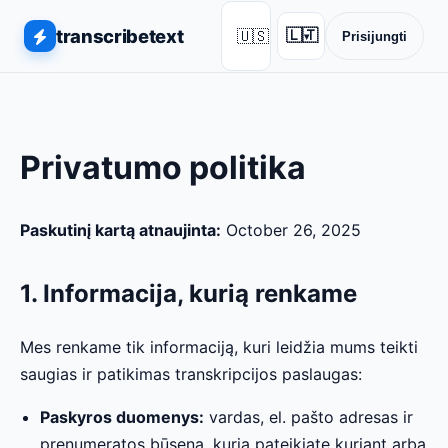
transcribetext
🇺🇸
🇱🇹
Prisijungti
▾
Privatumo politika
Paskutinį kartą atnaujinta:
October 26, 2025
1. Informacija, kurią renkame
Mes renkame tik informaciją, kuri leidžia mums teikti
saugias ir patikimas transkripcijos paslaugas:
Paskyros duomenys:
vardas, el. pašto adresas ir
prenumeratos būsena, kurią pateikiate kuriant arba