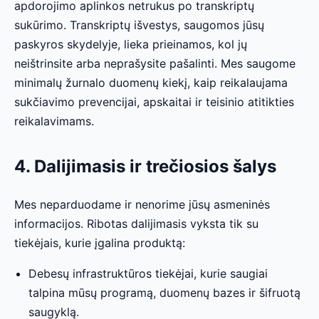
apdorojimo aplinkos netrukus po transkriptų
sukūrimo. Transkriptų išvestys, saugomos jūsų
paskyros skydelyje, lieka prieinamos, kol jų
neištrinsite arba neprašysite pašalinti. Mes saugome
minimalų žurnalo duomenų kiekį, kaip reikalaujama
sukčiavimo prevencijai, apskaitai ir teisinio atitikties
reikalavimams.
4. Dalijimasis ir trečiosios šalys
Mes neparduodame ir nenorime jūsų asmeninės
informacijos. Ribotas dalijimasis vyksta tik su
tiekėjais, kurie įgalina produktą:
Debesų infrastruktūros tiekėjai, kurie saugiai
talpina mūsų programą, duomenų bazes ir šifruotą
saugyklą.