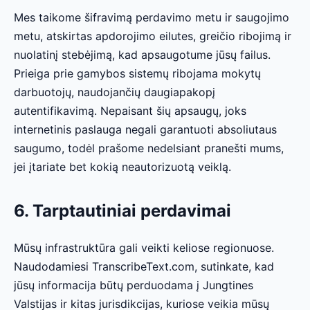
Mes taikome šifravimą perdavimo metu ir saugojimo
metu, atskirtas apdorojimo eilutes, greičio ribojimą ir
nuolatinį stebėjimą, kad apsaugotume jūsų failus.
Prieiga prie gamybos sistemų ribojama mokytų
darbuotojų, naudojančių daugiapakopį
autentifikavimą. Nepaisant šių apsaugų, joks
internetinis paslauga negali garantuoti absoliutaus
saugumo, todėl prašome nedelsiant pranešti mums,
jei įtariate bet kokią neautorizuotą veiklą.
6. Tarptautiniai perdavimai
Mūsų infrastruktūra gali veikti keliose regionuose.
Naudodamiesi TranscribeText.com, sutinkate, kad
jūsų informacija būtų perduodama į Jungtines
Valstijas ir kitas jurisdikcijas, kuriose veikia mūsų