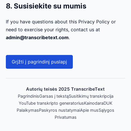
8. Susisiekite su mumis
If you have questions about this Privacy Policy or
need to exercise your rights, contact us at
admin@transcribetext.com
.
Grįžti į pagrindinį puslapį
Autorių teisės 2025 TranscribeText
Pagrindinis
Garsas į tekstą
Susitikimų transkripcija
YouTube transkripto generatorius
Kainodara
DUK
Palaikymas
Paskyros nustatymai
Apie mus
Sąlygos
Privatumas