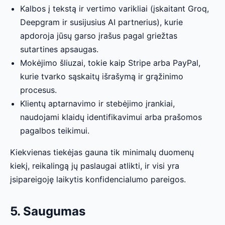
Kalbos į tekstą ir vertimo varikliai (įskaitant Groq,
Deepgram ir susijusius AI partnerius), kurie
apdoroja jūsų garso įrašus pagal griežtas
sutartines apsaugas.
Mokėjimo šliuzai, tokie kaip Stripe arba PayPal,
kurie tvarko sąskaitų išrašymą ir grąžinimo
procesus.
Klientų aptarnavimo ir stebėjimo įrankiai,
naudojami klaidų identifikavimui arba prašomos
pagalbos teikimui.
Kiekvienas tiekėjas gauna tik minimalų duomenų
kiekį, reikalingą jų paslaugai atlikti, ir visi yra
įsipareigoję laikytis konfidencialumo pareigos.
5. Saugumas