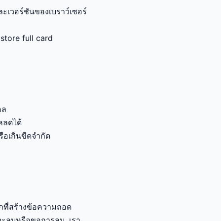
ละเวอร์ชันของเบราว์เซอร์
tore full card
คล
หลดได้
ือเกินขีดจำกัด
ที่สร้างข้อความถอด
ุณจะลบหรือขอการลบ. เรา