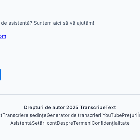
e de asistență? Suntem aici să vă ajutăm!
com
Drepturi de autor 2025 TranscribeText
xt
Transcriere ședințe
Generator de transcrieri YouTube
Prețuri
Î
Asistență
Setări cont
Despre
Termeni
Confidențialitate