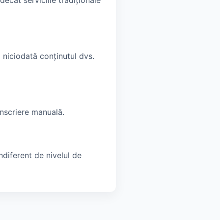
ecât serviciile tradiționale
 niciodată conținutul dvs.
ranscriere manuală.
ndiferent de nivelul de