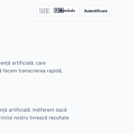
🇺🇸
🇷🇴
Autentificare
Română
▾
nță artificială, care
să facem transcrierea rapidă,
ță artificială. Indiferent dacă
rviciul nostru livrează rezultate