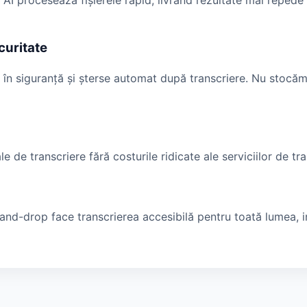
AI procesează fișierele rapid, livrând rezultate mai repede d
curitate
e în siguranță și șterse automat după transcriere. Nu stocăm
le de transcriere fără costurile ridicate ale serviciilor de t
-and-drop face transcrierea accesibilă pentru toată lumea, i