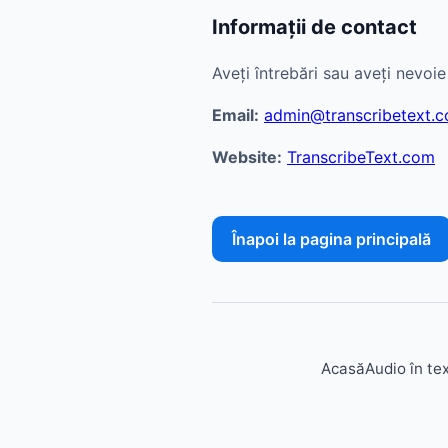
Informații de contact
Aveți întrebări sau aveți nevoi
Email:
admin@transcribetext.
Website:
TranscribeText.com
Înapoi la pagina principală
Acasă
Audio în te