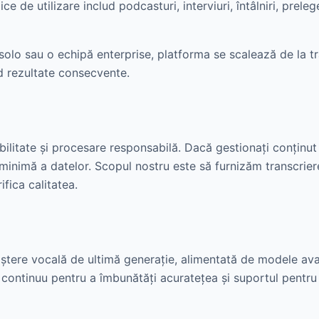
ce de utilizare includ podcasturi, interviuri, întâlniri, preleg
solo sau o echipă enterprise, platforma se scalează de la tra
d rezultate consecvente.
bilitate și procesare responsabilă. Dacă gestionați conținut 
 minimă a datelor. Scopul nostru este să furnizăm transcrier
fica calitatea.
ștere vocală de ultimă generație, alimentată de modele av
 continuu pentru a îmbunătăți acuratețea și suportul pentru d