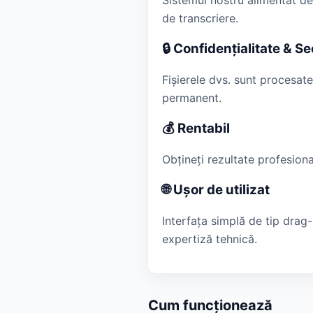
Sistemul nostru alimentat de 
de transcriere.
🔒 Confidențialitate & Se
Fișierele dvs. sunt procesat
permanent.
💰 Rentabil
Obțineți rezultate profesiona
🌐 Ușor de utilizat
Interfața simplă de tip drag
expertiză tehnică.
Cum funcționează