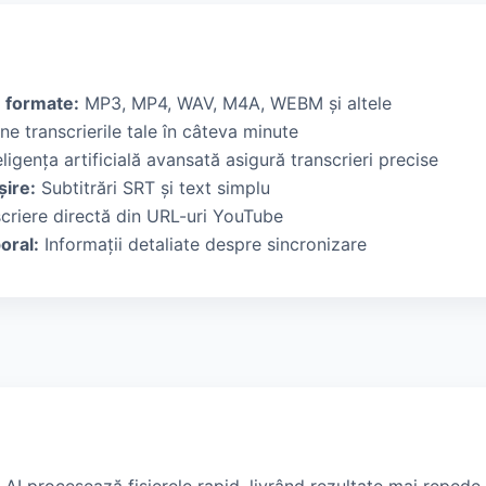
e formate:
MP3, MP4, WAV, M4A, WEBM și altele
ne transcrierile tale în câteva minute
ligența artificială avansată asigură transcrieri precise
șire:
Subtitrări SRT și text simplu
criere directă din URL-uri YouTube
oral:
Informații detaliate despre sincronizare