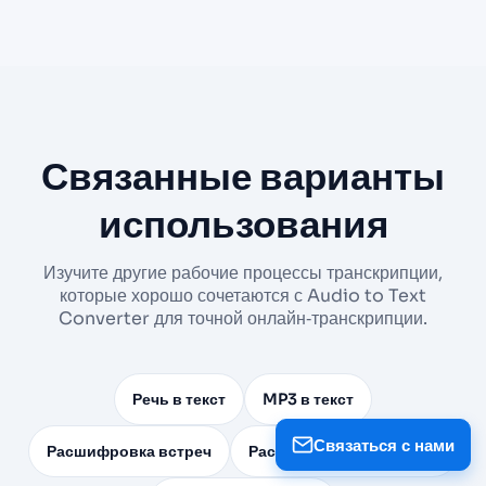
Связанные варианты
использования
Изучите другие рабочие процессы транскрипции,
которые хорошо сочетаются с Audio to Text
Converter для точной онлайн‑транскрипции.
Речь в текст
MP3 в текст
Связаться с нами
Расшифровка встреч
Расшифровка подкастов