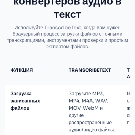
конвертеров аудио в
текст
Используйте TranscribeText, когда вам нужен
браузерный процесс загрузки файлов с точными
транскрипциями, инструментами проверки и простым
экспортом файлов.
ФУНКЦИЯ
TRANSCRIBETEXT
ТИ
АЛ
Загрузка
Загрузите MP3,
Нек
записанных
MP4, M4A, WAV,
ори
файлов
MOV, WebM и
жив
другие
спе
распространённые
про
аудио/видео файлы.