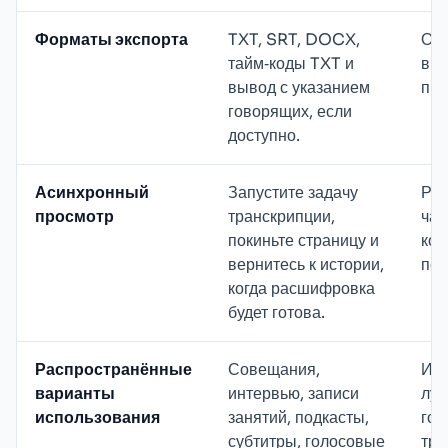
Форматы экспорта
TXT, SRT, DOCX,
Опц
тайм‑коды TXT и
в з
вывод с указанием
про
говорящих, если
доступно.
Асинхронный
Запустите задачу
Руч
просмотр
транскрипции,
час
покиньте страницу и
коп
вернитесь к истории,
пе
когда расшифровка
будет готова.
Распространённые
Совещания,
Инс
варианты
интервью, записи
луч
использования
занятий, подкасты,
гол
субтитры, голосовые
тра