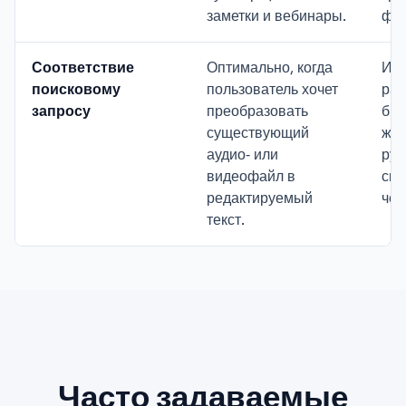
заметки и вебинары.
фай
Соответствие
Оптимально, когда
Ин
поисковому
пользователь хочет
рас
запросу
преобразовать
быт
существующий
жив
аудио‑ или
руч
видеофайл в
ско
редактируемый
чел
текст.
Часто задаваемые