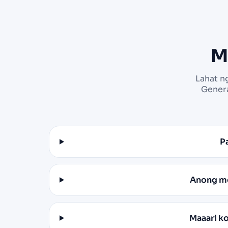
M
Lahat n
Genera
P
Anong mg
Maaari k