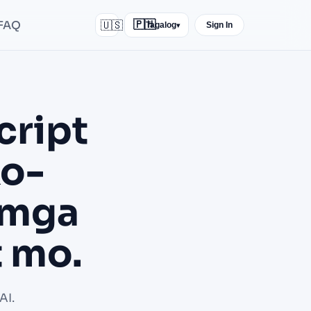
FAQ
🇺🇸
🇵🇭
Tagalog
Sign In
▾
cript
ko-
 mga
 mo.
AI.