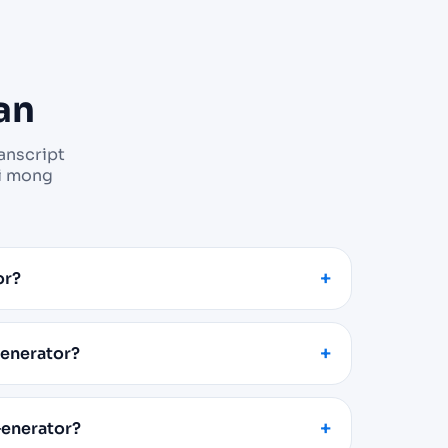
an
anscript
ri mong
or?
Generator?
Generator?