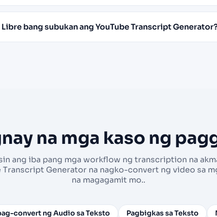
Libre bang subukan ang YouTube Transcript Generator
nay na mga kaso ng pag
sin ang iba pang mga workflow ng transcription na akm
 Transcript Generator na nagko-convert ng video sa mg
na magagamit mo..
ag-convert ng Audio sa Teksto
Pagbigkas sa Teksto