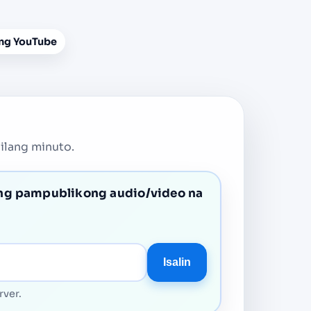
ng YouTube
 ilang minuto.
ng pampublikong audio/video na
Isalin
rver.