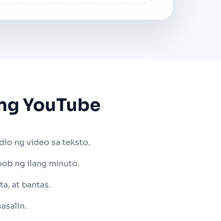
 ng YouTube
dio ng video sa teksto.
oob ng ilang minuto.
, at bantas.
asalin.