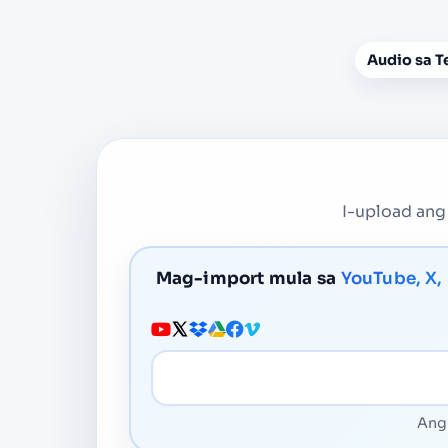
Audio sa T
I-upload ang 
Mag-import mula sa
YouTube, X,
URL ng Media
Ang 