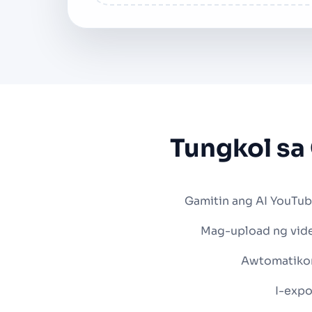
Tungkol sa
Gamitin ang AI YouTube
Mag-upload ng video
Awtomatikon
I-expo