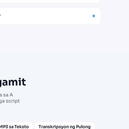
?
gamit
a sa A
a script
MP3 sa Teksto
Transkripsyon ng Pulong