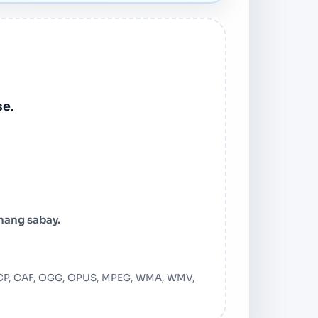
se.
nang sabay.
o file
AACP, CAF, OGG, OPUS, MPEG, WMA, WMV,