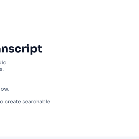
nscript
dio
s.
low.
o create searchable