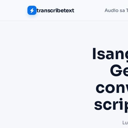
transcribetext
Audio sa 
Isan
Ge
con
scr
Lu