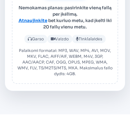
Nemokamas planas: pasirinkite vieną failą
per įkėlimą.
Atnaujinkite
bet kuriuo metu, kad įkelti iki
20 failų vienu metu.
Įkelti garso arba vaizdo fail
Garso
Vaizdo
Tinklalaidės
Palaikomi formatai: MP3, WAV, MP4, AVI, MOV,
MKV, FLAC, AIFF/AIF, WEBM, M4V, 3GP,
AAC/AACP, CAF, OGG, OPUS, MPEG, WMA,
WMV, FLV, TS/M2TS/MTS, MKA. Maksimalus failo
dydis: 4GB.