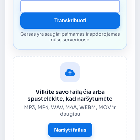
Medijos URL
Transkribuoti
Garsas yra saugiai paimamas ir apdorojamas
mūsų serveriuose.
Vilkite savo failą čia arba
spustelėkite, kad naršytumėte
MP3, MP4, WAV, M4A, WEBM, MOV ir
daugiau
Naršyti failus