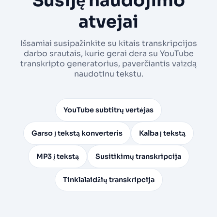
Susiję naudojimo
atvejai
Išsamiai susipažinkite su kitais transkripcijos
darbo srautais, kurie gerai dera su YouTube
transkripto generatorius, paverčiantis vaizdą
naudotinu tekstu.
YouTube subtitrų vertėjas
Garso į tekstą konverteris
Kalba į tekstą
MP3 į tekstą
Susitikimų transkripcija
Tinklalaidžių transkripcija