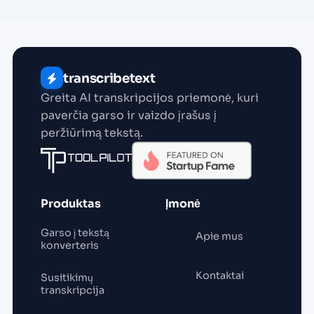
transcribetext
Greita AI transkripcijos priemonė, kuri
paverčia garso ir vaizdo įrašus į
peržiūrimą tekstą.
Produktas
Įmonė
Garso į tekstą
Apie mus
konverteris
Kontaktai
Susitikimų
transkripcija