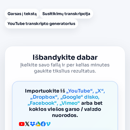
Garsas į tekstą
Susitikimų transkripcija
YouTube transkripto generatorius
Išbandykite dabar
Įkelkite savo failą ir per kelias minutes
gaukite tikslius rezultatus.
Importuokite iš
„YouTube“, „X“,
„Dropbox“, „Google“ disko,
„Facebook“, „Vimeo“
arba bet
kokios viešos garso / vaizdo
nuorodos.