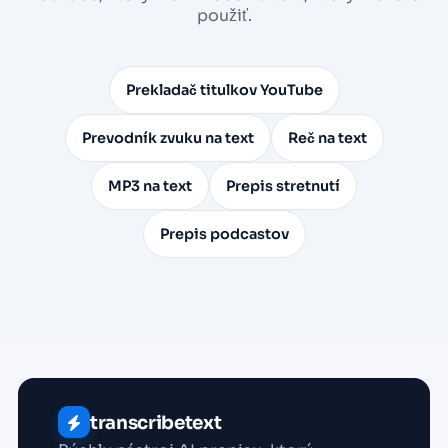
použiť.
Prekladač titulkov YouTube
Prevodník zvuku na text
Reč na text
MP3 na text
Prepis stretnutí
Prepis podcastov
transcribetext