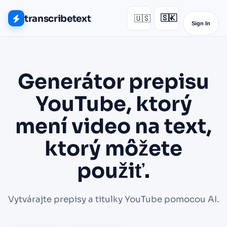
transcribetext
🇺🇸
🇸🇰
▾
Sign In
Generátor prepisu
YouTube, ktorý
mení video na text,
ktorý môžete
použiť.
Vytvárajte prepisy a titulky YouTube pomocou AI.