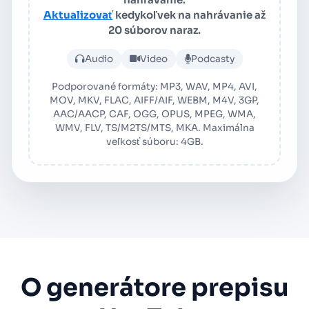
Aktualizovať
kedykoľvek na nahrávanie až
20 súborov naraz.
Nahrajte audio alebo video
Audio
Video
Podcasty
Podporované formáty: MP3, WAV, MP4, AVI,
MOV, MKV, FLAC, AIFF/AIF, WEBM, M4V, 3GP,
AAC/AACP, CAF, OGG, OPUS, MPEG, WMA,
WMV, FLV, TS/M2TS/MTS, MKA. Maximálna
veľkosť súboru: 4GB.
O generátore prepisu