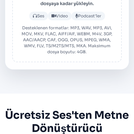
dosyaya kadar yükleyin.
Ses veya video dosyası yük
Ses
Video
Podcast'ler
Desteklenen formatlar: MP3, WAV, MP3, AVI,
MOV, MKV, FLAC, AIFF/AIF, WEBM, M4V, 3GP,
AAC/AACP, CAF, OGG, OPUS, MPEG, WMA,
WMV, FLV, TS/M2TS/MTS, MKA. Maksimum
dosya boyutu: 4GB.
Ücretsiz Ses'ten Metne
Dönüştürücü