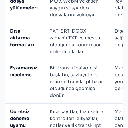
dosya
MOV, WebM ve diğer
kaydı
yüklemeleri
yaygın ses/video
platfo
dosyalarını yükleyin.
gerekt
Dışa
TXT, SRT, DOCX,
Dışa 
aktarma
zamanlı TXT ve mevcut
sağla
formatları
olduğunda konuşmacı
değişi
etiketli çıktılar.
Eşzamansız
Bir transkripsiyon işi
Manuel
inceleme
başlatın, sayfayı terk
bekle
edin ve transkript hazır
yenid
olduğunda geçmişe
gerekt
dönün.
Ücretsiz
Kısa kayıtlar, hızlı kalite
Manue
deneme
kontrolleri, altyazılar,
olabil
uyumu
notlar ve ilk transkript
canlı 