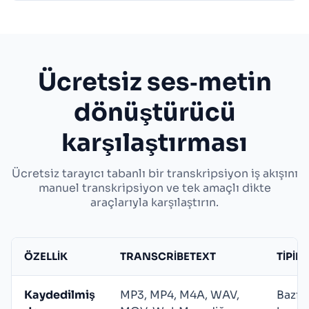
Ücretsiz ses‑metin
dönüştürücü
karşılaştırması
Ücretsiz tarayıcı tabanlı bir transkripsiyon iş akışını
manuel transkripsiyon ve tek amaçlı dikte
araçlarıyla karşılaştırın.
ÖZELLIK
TRANSCRIBETEXT
TIPIK
Kaydedilmiş
MP3, MP4, M4A, WAV,
Bazı a