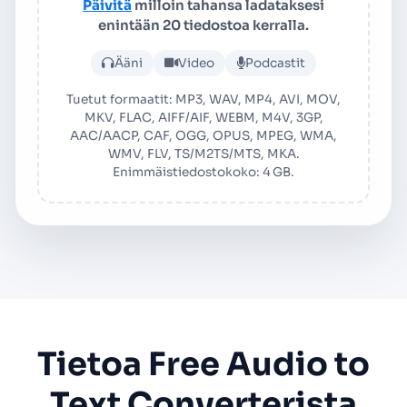
Päivitä
milloin tahansa ladataksesi
enintään 20 tiedostoa kerralla.
Lataa ääni- tai videotiedos
Ääni
Video
Podcastit
Tuetut formaatit: MP3, WAV, MP4, AVI, MOV,
MKV, FLAC, AIFF/AIF, WEBM, M4V, 3GP,
AAC/AACP, CAF, OGG, OPUS, MPEG, WMA,
WMV, FLV, TS/M2TS/MTS, MKA.
Enimmäistiedostokoko: 4 GB.
Tietoa Free Audio to
Text Converterista