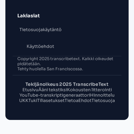
Lakiasiat
Tietosuojakäytäntö
Käyttöehdot
Copyright 2025 transcribetext. Kaikki oikeudet
pidätetään.
Tehty huolella San Franciscossa.
Tekijänoikeus 2025 TranscribeText
Etusivu
Ääni tekstiksi
Kokousten litterointi
YouTube-transkriptigeneraattori
Hinnoittelu
UKK
Tuki
Tiliasetukset
Tietoa
Ehdot
Tietosuoja