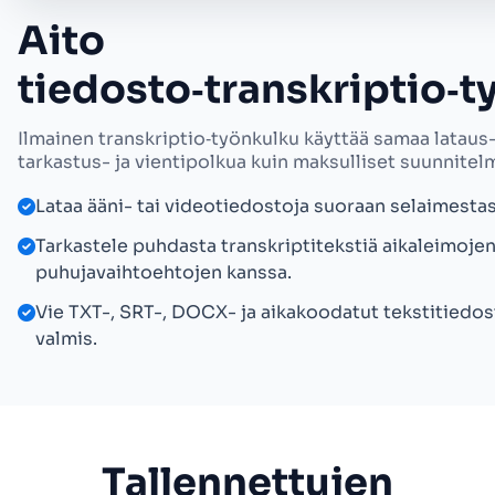
Aito
tiedosto‑transkriptio‑
Ilmainen transkriptio‑työnkulku käyttää samaa lataus-,
tarkastus- ja vientipolkua kuin maksulliset suunnitel
Lataa ääni- tai videotiedostoja suoraan selaimestas
Tarkastele puhdasta transkriptitekstiä aikaleimojen
puhujavaihtoehtojen kanssa.
Vie TXT-, SRT-, DOCX- ja aikakoodatut tekstitiedos
valmis.
Tallennettujen