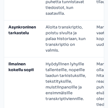
puhetta tunnistavat
tilau
tiedostot, kun
saatavilla.
Asynkroninen
Aloita transkriptio,
Manua
tarkastelu
poistu sivulta ja
vaati
palaa historiaan, kun
kopioi
transkriptio on
uudel
valmis.
Ilmainen
Hyödyllinen lyhyille
Manua
kokeilu sopii
tallenteille, nopeille
olla t
laadun tarkistuksille,
hitaa
tekstityksille,
reaali
muistiinpanoille ja
puhee
ensimmäisille
eivät 
transkriptiviennille.
olema
tiedos