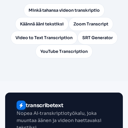
Minkä tahansa videon transkriptio
Käännä ääni tekstiksi
Zoom Transcript
Video to Text Transcription
SRT Generator
YouTube Transcription
transcribetext
Nopea AI‑transkriptio­työkalu, joka
muuntaa äänen ja videon haettavaksi
tekstiksi.