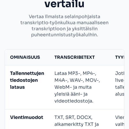
vertailu
Vertaa ilmaista selainpohjaista
transkriptio‑työnkulkua manuaaliseen
transkriptioon ja yksittäisiin
puheentunnistustyökaluihin.
OMINAISUUS
TRANSCRIBETEXT
TYYPI
Tallennettujen
Lataa MP3-, MP4-,
Jotku
tiedostojen
M4A-, WAV-, MOV-,
live-
lataus
WebM- ja muita
tallen
yleisiä ääni- ja
alust
videotiedostoja.
Vientimuodot
TXT, SRT, DOCX,
Vient
aikamerkitty TXT ja
vaihte