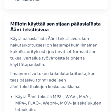
Milloin käyttää sen sijaan pääasiallista
Ääni‑tekstisivua
Käytä pääasiallista Ääni‑tekstisivua, kun
hakutarkoituksesi on laajempi kuin ilmainen
kokeilu, erityisesti jos tarvitset formaattien
tukea, vertailua työvirroista ja ohjeita
käyttötapauksiin.
Ilmainen sivu tukee kokeilutarkoitusta, kun
taas pääsivu toimii edelleen
ääni‑tekstihakujen keskuspaikkana.
Käytä Ääni‑tekstiä MP3-, WAV-, M4A-,
MP4-, FLAC-, WebM-, MOV- ja sekalukujen
latauksiin.