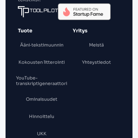
Tuote
Yritys
Ääni‑tekstimuunnin
Meistä
Kokousten litterointi
Yhteystiedot
YouTube-
transkriptigeneraattori
Ominaisuudet
Hinnoittelu
UKK