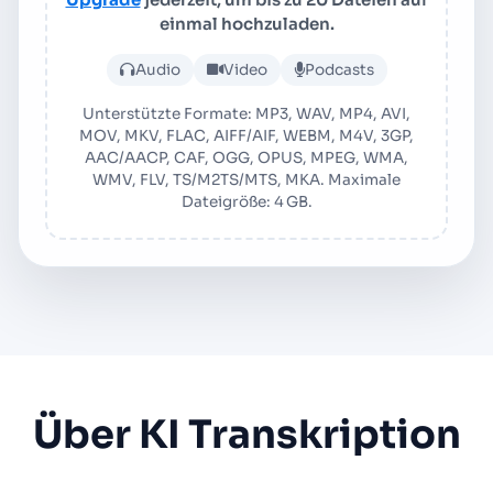
einmal hochzuladen.
Audio- oder Videodatei ho
Audio
Video
Podcasts
Unterstützte Formate: MP3, WAV, MP4, AVI,
MOV, MKV, FLAC, AIFF/AIF, WEBM, M4V, 3GP,
AAC/AACP, CAF, OGG, OPUS, MPEG, WMA,
WMV, FLV, TS/M2TS/MTS, MKA. Maximale
Dateigröße: 4 GB.
Über KI Transkription