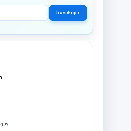
Transkripsi
h
igus.
o