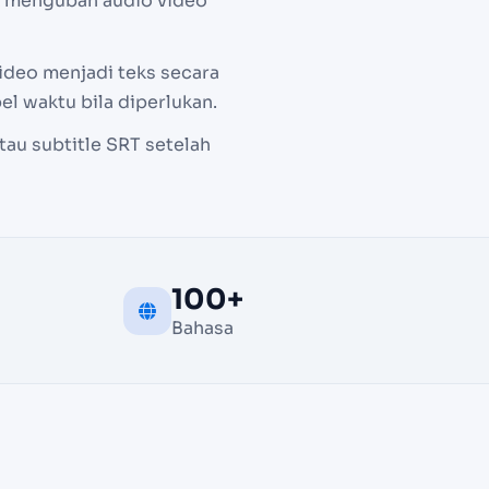
k mengubah audio video
ideo menjadi teks secara
l waktu bila diperlukan.
tau subtitle SRT setelah
100+
Bahasa