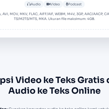
Audio
Video
Podcast
, AVI, MOV, MKV, FLAC, AIFF/AIF, WEBM, M4V, 3GP, AAC/AACP, 
TS/M2TS/MTS, MKA. Ukuran file maksimum: 4GB.
psi Video ke Teks Gratis
Audio ke Teks Online