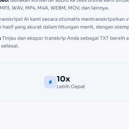
deo:
Gunakan konverter audio ke teks online kami untu
 MP3, WAV, MP4, M4A, WEBM, MOV, dan lainnya.
ranskripsi AI kami secara otomatis mentranskripsikan v
 hasil yang akurat dalam hitungan menit, dengan stempe
:
Tinjau dan ekspor transkrip Anda sebagai TXT bersih a
 selesai.
10x
Lebih Cepat