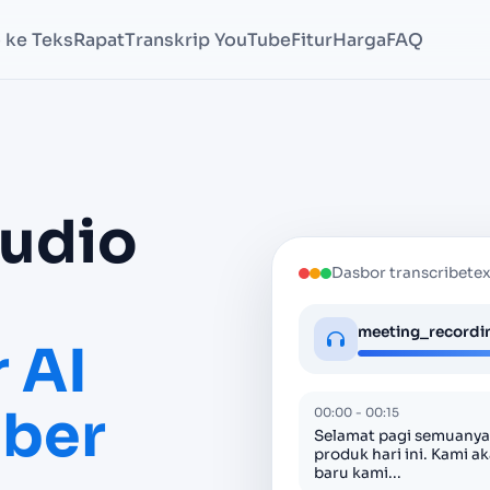
 ke Teks
Rapat
Transkrip YouTube
Fitur
Harga
FAQ
Audio
Dasbor transcribetex
meeting_recordi
 AI
iber
00:00 - 00:15
Selamat pagi semuanya,
produk hari ini. Kami 
baru kami...