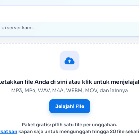
di server kami.
Letakkan file Anda di sini atau klik untuk menjelaja
MP3, MP4, WAV, M4A, WEBM, MOV, dan lainnya
Jelajahi File
Paket gratis: pilih satu file per unggahan.
gkatkan
kapan saja untuk mengunggah hingga 20 file sekal
Unggah file audio atau vide