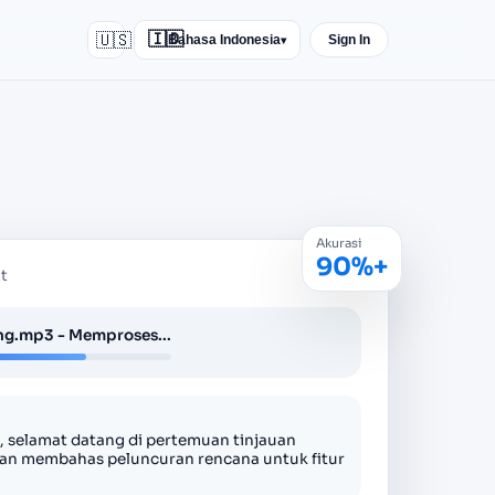
🇺🇸
🇮🇩
Bahasa Indonesia
Sign In
▾
Akurasi
90%+
t
ng.mp3 - Memproses...
 selamat datang di pertemuan tinjauan
akan membahas peluncuran rencana untuk fitur