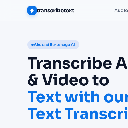
transcribetext
Audio
Akurasi Bertenaga AI
Transcribe 
& Video to
Text with our
Text Transcr