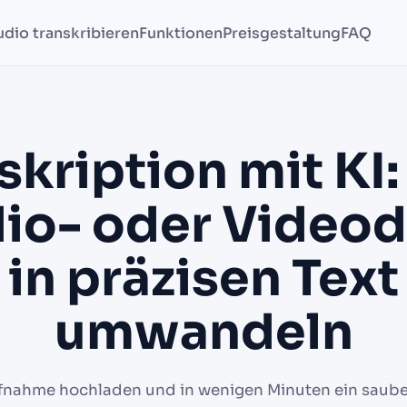
udio transkribieren
Funktionen
Preisgestaltung
FAQ
skription mit KI:
io- oder Videod
in präzisen Text
umwandeln
fnahme hochladen und in wenigen Minuten ein saube