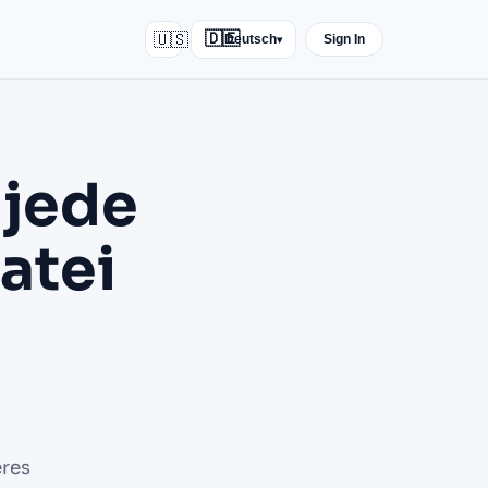
🇺🇸
🇩🇪
Deutsch
Sign In
▾
 jede
atei
res