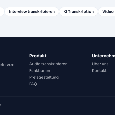
n
Interview transkribieren
KI Transkription
Video 
Produkt
Unterneh
Audio transkribieren
Über uns
eln von
Funktionen
Kontakt
Preisgestaltung
FAQ
n.