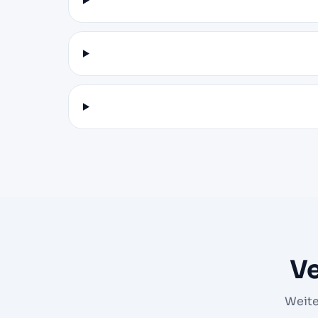
V
Weite