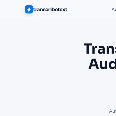
transcribetext
A
Tran
Aud
Au