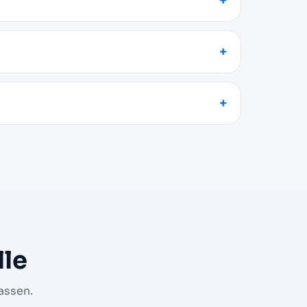
le
assen.