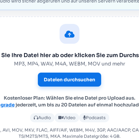
udio wird sicher abgerufen und auf unseren Servern verarbeite
Sie Ihre Datei hier ab oder klicken Sie zum Durc
MP3, MP4, WAV, M4A, WEBM, MOV und mehr
Dateien durchsuchen
Kostenloser Plan: Wählen Sie eine Datei pro Upload aus.
grade
jederzeit, um bis zu 20 Dateien auf einmal hochzulad
Audio- oder Videodatei ho
Audio
Video
Podcasts
, AVI, MOV, MKV, FLAC, AIFF/AIF, WEBM, M4V, 3GP, AAC/AACP, 
TS/M2TS/MTS, MKA. Maximale Dateigröße: 4 GB.