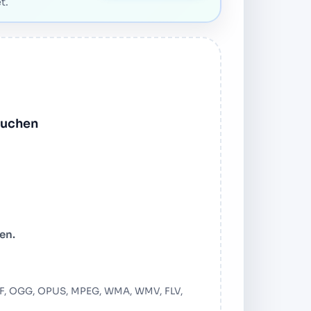
t.
hsuchen
en.
chladen
CAF, OGG, OPUS, MPEG, WMA, WMV, FLV,