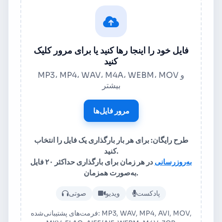
فایل خود را اینجا رها کنید یا برای مرور کلیک
کنید
MP3، MP4، WAV، M4A، WEBM، MOV و
بیشتر
مرور فایل‌ها
طرح رایگان: برای هر بار بارگذاری یک فایل را انتخاب
کنید.
به‌روزرسانی
در هر زمان برای بارگذاری حداکثر ۲۰ فایل
به‌صورت همزمان.
بارگذاری فایل صوتی یا ویدئویی
پادکست
ویدیو
صوتی
فرمت‌های پشتیبانی‌شده: MP3, WAV, MP4, AVI, MOV,