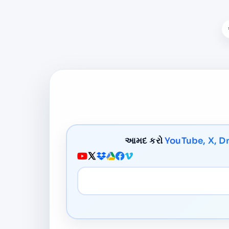
આમદ કરો
YouTube, X, D
મીડિયા URL