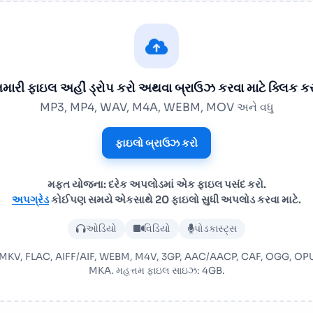
મારી ફાઇલ અહીં ડ્રોપ કરો અથવા બ્રાઉઝ કરવા માટે ક્લિક ક
MP3, MP4, WAV, M4A, WEBM, MOV અને વધુ
ફાઇલો બ્રાઉઝ કરો
મફત યોજના: દરેક અપલોડમાં એક ફાઇલ પસંદ કરો.
અપગ્રેડ
કોઈપણ સમયે એકસાથે 20 ફાઇલો સુધી અપલોડ કરવા માટે.
ઑડિયો અથવા વિડિયો ફાઇલ અપલ
ઓડિયો
વિડિયો
પોડકાસ્ટ્સ
MOV, MKV, FLAC, AIFF/AIF, WEBM, M4V, 3GP, AAC/AACP, CAF, OGG,
MKA. મહત્તમ ફાઇલ સાઇઝ: 4GB.