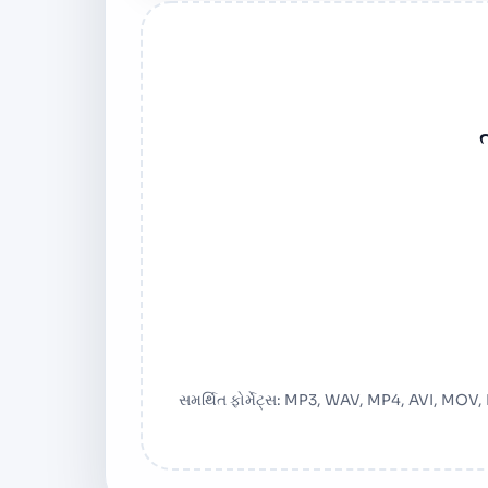
ત
સમર્થિત ફોર્મેટ્સ: MP3, WAV, MP4, AVI, 