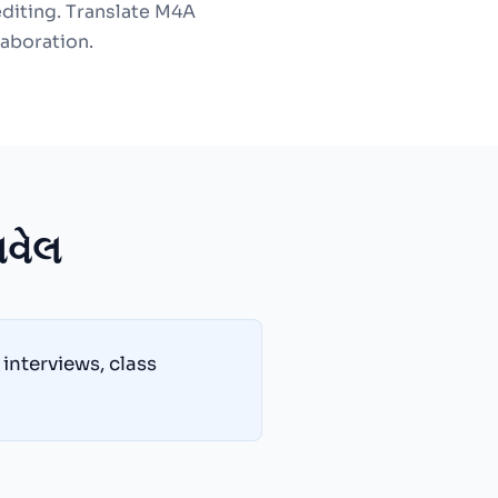
editing. Translate M4A
laboration.
ાવેલ
interviews, class