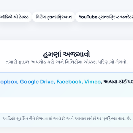
ઑડિયો થી ટેક્સ્ટ
મિટિંગ ટ્રાન્સક્રિપ્શન
YouTube ટ્રાન્સક્રિપ્ટ જનરેટ
હમણાં અજમાવો
તમારી ફાઇલ અપલોડ કરો અને મિનિટોમાં ચોક્કસ પરિણામો મેળવો.
ropbox, Google Drive, Facebook, Vimeo
, અથવા કોઈપણ
ઑડિયો સુરક્ષિત રીતે મેળવવામાં આવે છે અને અમારા સર્વર્સ પર પ્રક્રિયા થાય છે.