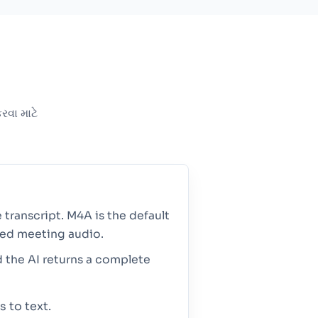
રવા માટે
 transcript. M4A is the default
sed meeting audio.
d the AI returns a complete
 to text.