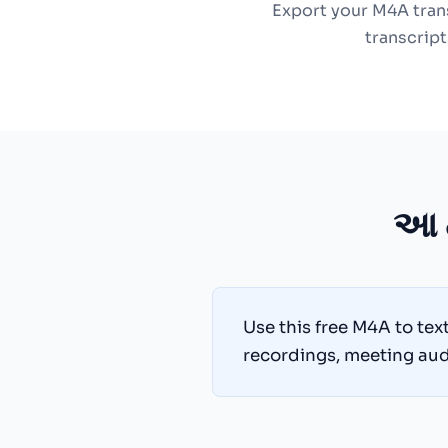
Export your M4A trans
transcript
આ ટ
Use this free M4A to tex
recordings, meeting audi