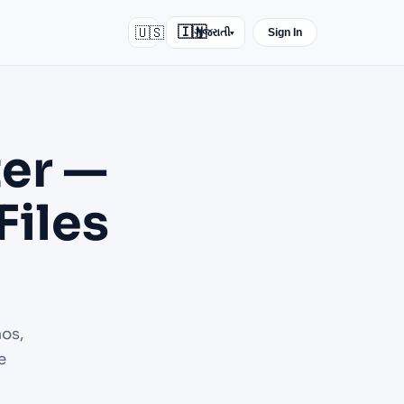
🇺🇸
🇮🇳
ગુજરાતી
Sign In
▾
er —
Files
os,
e