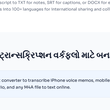
cript to TXT for notes, SRT for captions, or DOCX for 
s into 100+ languages for international sharing and col
્રાન્સક્રિપ્શન વર્કફ્લો માટે બન
t converter to transcribe iPhone voice memos, mobile 
o, and any M4A file to text online.