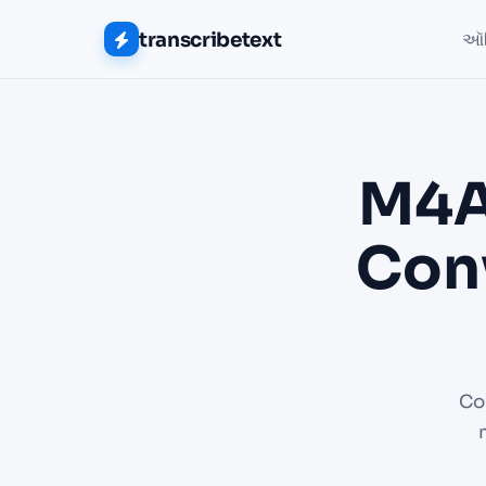
transcribetext
ઑડિ
M4A
Conv
Co