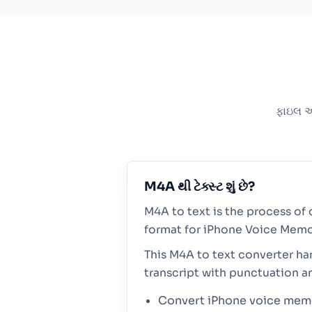
ફાઇલ અપ
M4A થી ટેક્સ્ટ શું છે?
M4A to text is the process of 
format for iPhone Voice Memo
This M4A to text converter ha
transcript with punctuation a
Convert iPhone voice memos