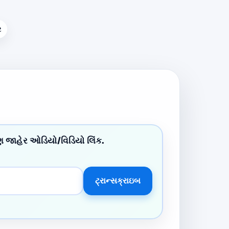
ર
 જાહેર ઓડિયો/વિડિયો લિંક.
ટ્રાન્સક્રાઇબ