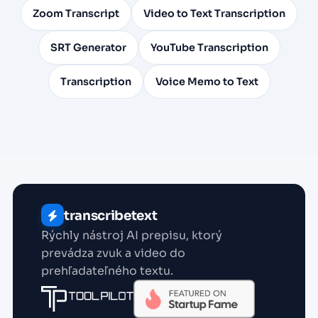
Zoom Transcript
Video to Text Transcription
SRT Generator
YouTube Transcription
Transcription
Voice Memo to Text
transcribetext
Rýchly nástroj AI prepisu, ktorý
prevádza zvuk a video do
prehľadateľného textu.