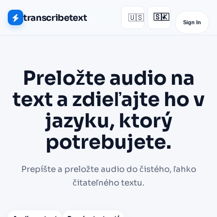
transcribetext
🇺🇸
🇸🇰
▾
Sign In
Preložte audio na
text a zdieľajte ho v
jazyku, ktorý
potrebujete.
Prepíšte a preložte audio do čistého, ľahko
čitateľného textu.