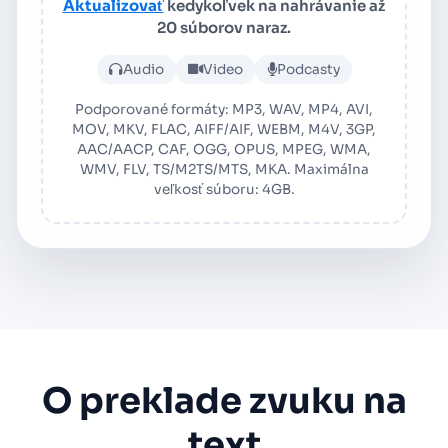
Aktualizovať
kedykoľvek na nahrávanie až
20 súborov naraz.
Nahrajte audio alebo video
Audio
Video
Podcasty
Podporované formáty: MP3, WAV, MP4, AVI,
MOV, MKV, FLAC, AIFF/AIF, WEBM, M4V, 3GP,
AAC/AACP, CAF, OGG, OPUS, MPEG, WMA,
WMV, FLV, TS/M2TS/MTS, MKA. Maximálna
veľkosť súboru: 4GB.
O preklade zvuku na
text