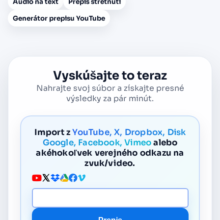
Audio na text
Prepis stretnutí
Generátor prepisu YouTube
Vyskúšajte to teraz
Nahrajte svoj súbor a získajte presné
výsledky za pár minút.
Import z
YouTube, X, Dropbox, Disk
Google, Facebook, Vimeo
alebo
akéhokoľvek verejného odkazu na
zvuk/video.
URL média