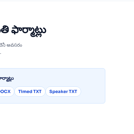
 ఫార్మాట్లు
ంటినీ అవసరం
.
ార్మాట్లు
DOCX
Timed TXT
Speaker TXT