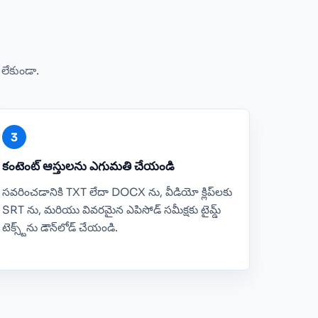
ం లేకుండా.
కంటెంట్ ఆస్తులను ఎగుమతి చేయండి
సవరించడానికి TXT లేదా DOCX ను, వీడియో క్లిప్‌లకు
SRT ను, మరియు వివరమైన ఎపిసోడ్ సమీక్షకు టైమ్డ్
టెక్స్ట్‌ను డౌన్‌లోడ్ చేయండి.