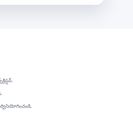
రిప్షన్.
ి.
నర్వినియోగించండి.