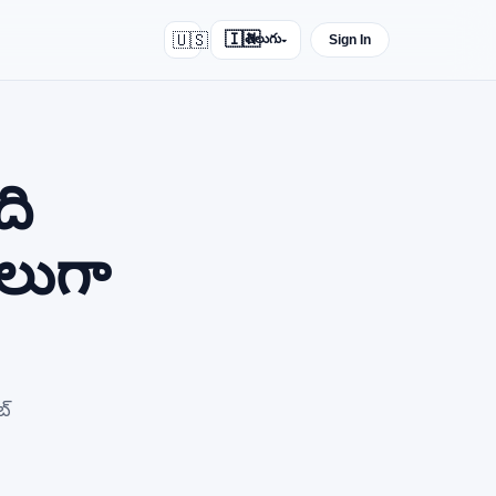
🇺🇸
🇮🇳
తెలుగు
Sign In
▾
ఇది
లుగా
బ్