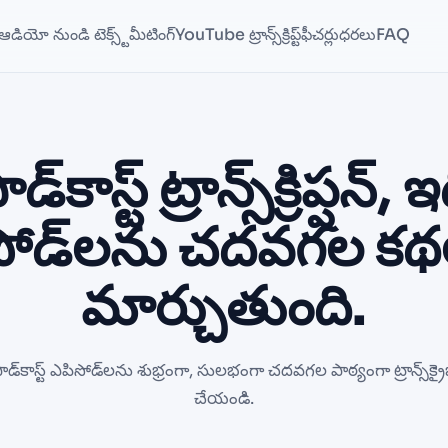
ఆడియో నుండి టెక్స్ట్
మీటింగ్
YouTube ట్రాన్స్‌క్రిప్ట్
ఫీచర్లు
ధరలు
FAQ
డ్‌కాస్ట్ ట్రాన్స్‌క్రిప్షన్, 
సోడ్‌లను చదవగల కథ
మార్చుతుంది.
ాడ్‌కాస్ట్ ఎపిసోడ్‌లను శుభ్రంగా, సులభంగా చదవగల పాఠ్యంగా ట్రాన్స్‌క్రై
చేయండి.