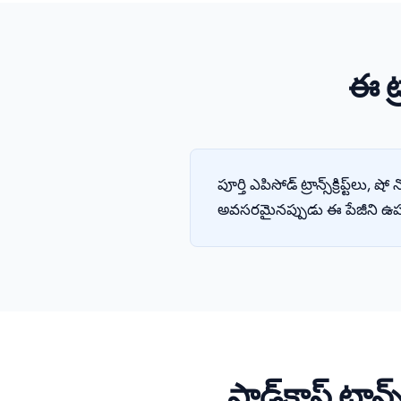
ఈ ట్ర
పూర్తి ఎపిసోడ్ ట్రాన్స్‌క్రిప్ట్‌లు, ష
అవసరమైనప్పుడు ఈ పేజీని ఉ
పాడ్‌కాస్ట్ ట్ర