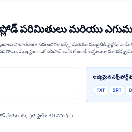
్ అప్లోడ్ పరిమితులు మరియు ఎగుమతి
్ బృందాలు సాధారణంగా సవరించగల టెక్స్ట్ మరియు సబ్‌టైటిల్ ఫైళ్లను రెండి
పడతాయి, ముఖ్యంగా ఒక ఎపిసోడ్ అనేక కంటెంట్ ఆస్తులుగా మారినప్పుడు
లభ్యమైన ఎక్స్‌పోర్ట్ ఫ
TXT
SRT
లోడ్ చేయగలరు, ప్రతి ఫైల్‌కు 30 నిమిషాల