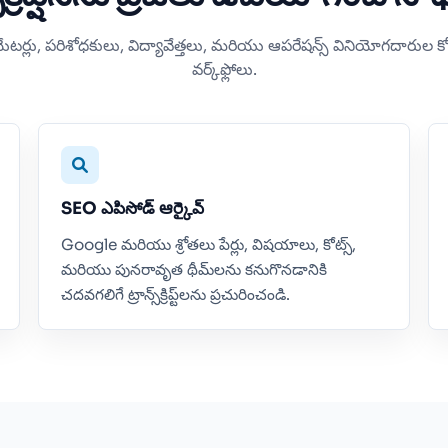
్రియేటర్లు, పరిశోధకులు, విద్యావేత్తలు, మరియు ఆపరేషన్స్ వినియోగదారుల కోస
వర్క్‌ఫ్లోలు.
SEO ఎపిసోడ్ ఆర్కైవ్
Google మరియు శ్రోతలు పేర్లు, విషయాలు, కోట్స్,
మరియు పునరావృత థీమ్‌లను కనుగొనడానికి
చదవగలిగే ట్రాన్స్‌క్రిప్ట్‌లను ప్రచురించండి.