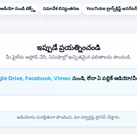
ఆడియో నుండి టెక్స్ట్
సమావేశ లిప్యంతరణ
YouTube ట్రాన్స్‌క్రిప్ట్ జనరేటర
ఇప్పుడే ప్రయత్నించండి
మీ ఫైల్‌ను అప్లోడ్ చేసి, నిమిషాల్లో ఖచ్చితమైన ఫలితాలను పొందండి.
le Drive, Facebook, Vimeo
నుండి, లేదా ఏ పబ్లిక్ ఆడియో/వీ
ఆడియోను సురక్షితంగా పొందించి, మా సర్వర్లపై ప్రాసెస్ చేస్తారు.