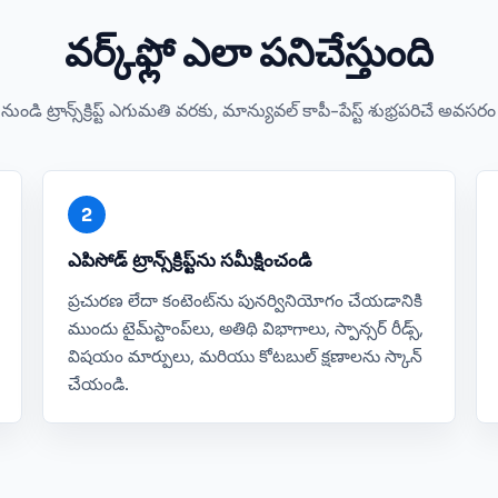
వర్క్‌ఫ్లో ఎలా పనిచేస్తుంది
నుండి ట్రాన్స్‌క్రిప్ట్ ఎగుమతి వరకు, మాన్యువల్ కాపీ-పేస్ట్ శుభ్రపరిచే అవసర
ఎపిసోడ్ ట్రాన్స్‌క్రిప్ట్‌ను సమీక్షించండి
ప్రచురణ లేదా కంటెంట్‌ను పునర్వినియోగం చేయడానికి
ముందు టైమ్‌స్టాంప్‌లు, అతిథి విభాగాలు, స్పాన్సర్ రీడ్స్,
విషయం మార్పులు, మరియు కోటబుల్ క్షణాలను స్కాన్
చేయండి.