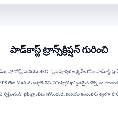
పాడ్‌కాస్ట్ ట్రాన్స్‌క్రిప్షన్ గురించి
‌లు, షో నోట్స్, మరియు SEO-స్నేహపూర్వక ఆర్కైవ్‌ల కోసం పాడ్‌కాస్ట్ ట్రాన్స్‌క్
P3 లేదా M4A ను అప్లోడ్ చేసి, నిమిషాల్లో ఖచ్చితమైన టెక్స్ట్‌ను పొందండ
‌ను సృష్టించండి, టైమ్‌స్టాంప్‌లు జోడించండి, మరియు కంటెంట్‌ను త్వరగా పు