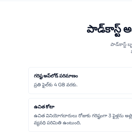
పాడ్‌కాస్ట
పాడ్‌కాస్ట
గరిష్ట అప్‌లోడ్ పరిమాణం
ప్రతి ఫైల్‌కు 4 GB వరకు.
ఉచిత కోటా
ఉచిత వినియోగదారులు రోజుకు గరిష్టంగా 3 ఫైళ్లను అప్
వ్యవధి పరిమితి ఉంటుంది.