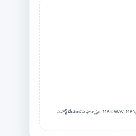
సపోర్ట్ చేయబడిన ఫార్మాట్లు: MP3, WAV