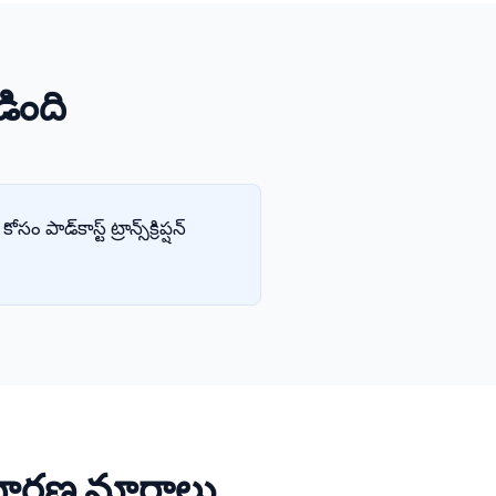
బడింది
ం పాడ్‌కాస్ట్ ట్రాన్స్‌క్రిప్షన్
 సాధారణ మార్గాలు