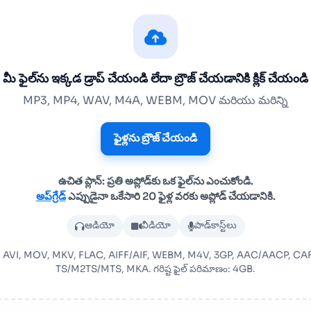
మీ ఫైల్‌ను ఇక్కడ డ్రాప్ చేయండి లేదా బ్రౌజ్ చేయడానికి క్లిక్ చేయండి
MP3, MP4, WAV, M4A, WEBM, MOV మరియు మరిన్ని
ఫైళ్లను బ్రౌజ్ చేయండి
ఉచిత ప్లాన్: ప్రతి అప్లోడ్‌కు ఒక ఫైల్‌ను ఎంచుకోండి.
అప్‌గ్రేడ్
ఎప్పుడైనా ఒకేసారి 20 ఫైళ్ల వరకు అప్లోడ్ చేయడానికి.
ఆడియో లేదా వీడియో ఫైల్‌ను అప్‌ల
ఆడియో
వీడియో
పాడ్‌కాస్ట్‌లు
, MP4, AVI, MOV, MKV, FLAC, AIFF/AIF, WEBM, M4V, 3GP, AAC/AACP,
TS/M2TS/MTS, MKA. గరిష్ట ఫైల్ పరిమాణం: 4GB.