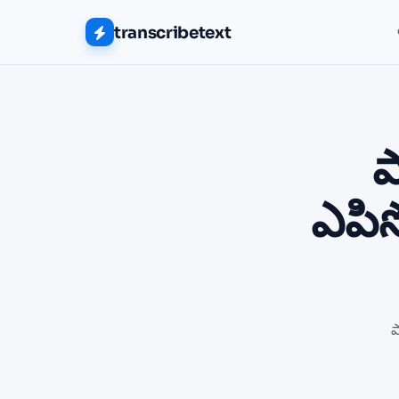
transcribetext
పా
ఎపి
ప