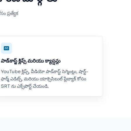
ం ప్రత్యేక
పాడ్‌కాస్ట్ క్లిప్స్ మరియు క్యాప్షన్లు
YouTube క్లిప్స్, వీడియో పాడ్‌కాస్ట్ సెగ్మెంట్లు, షార్ట్-
ఫార్మ్ ఎడిట్స్, మరియు యాక్సెసిబుల్ ప్లేబ్యాక్ కోసం
SRT ను ఎక్స్‌పోర్ట్ చేయండి.