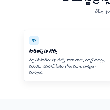
టీమ్స్, క
పాడ్‌కాస్ట్ షో నోట్స్
దీర్ఘ ఎపిసోడ్‌ను షో నోట్స్, సారాంశాలు, న్యూస్‌లెటర్లు,
మరియు ఎపిసోడ్ పేజీల కోసం మూల పాఠ్యంగా
మార్చండి.