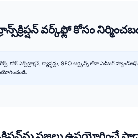
ాన్స్‌క్రిప్షన్ వర్క్‌ఫ్లో కోసం నిర్మించ
ో నోట్స్, కోట్ ఎక్స్‌ట్రాక్షన్, క్యాప్షన్లు, SEO ఆర్కైవ్స్ లేదా ఎడిటర్ హ్యాండ్ఆఫ్ కోస
పయోగించండి.
ాన్స్‌క్రిప్షన్‌ను ప్రజలు ఉపయోగించే