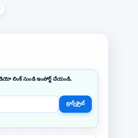
్
డియో లింక్ నుండి ఇంపోర్ట్ చేయండి.
ట్రాన్స్‌క్రైబ్