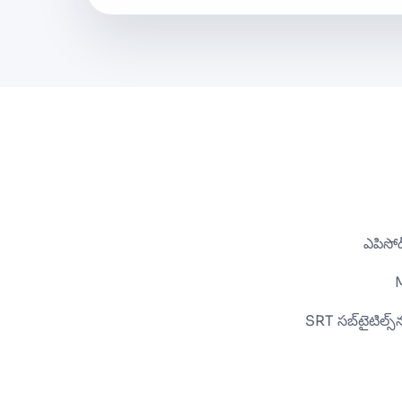
ఎపిసోడ్
M
SRT సబ్‌టైటిల్స్