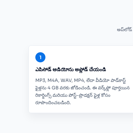
అప్‌లోడ్ 
ఎపిసోడ్ ఆడియోను అప్లోడ్ చేయండి
MP3, M4A, WAV, MP4, లేదా వీడియో పాడ్‌కాస్ట్
ఫైళ్లను 4 GB వరకు జోడించండి. ఈ వర్క్‌ఫ్లో పూర్తయిన
రికార్డింగ్స్ మరియు పోస్ట్-ప్రొడక్షన్ ఫైళ్ల కోసం
రూపొందించబడింది.