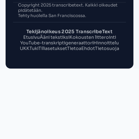
Copyright 2025 transcribetext. Kaikki oikeudet
pidätetään.
Tehty huolella San Franciscossa.
Tekijänoikeus 2025 TranscribeText
Etusivu
Ääni tekstiksi
Kokousten litterointi
YouTube-transkriptigeneraattori
Hinnoittelu
UKK
Tuki
Tiliasetukset
Tietoa
Ehdot
Tietosuoja