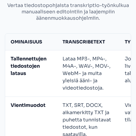
Vertaa tiedostopohjaista transkriptio-työnkulkua
manuaaliseen editointiin ja laajempiin
äänenmuokkausohjelmiin.
OMINAISUUS
TRANSCRIBETEXT
TYYP
Tallennettujen
Lataa MP3-, MP4-,
Jotk
tiedostojen
M4A-, WAV-, MOV-,
live
lataus
WebM- ja muita
tall
yleisiä ääni- ja
alus
videotiedostoja.
Vientimuodot
TXT, SRT, DOCX,
Vien
aikamerkitty TXT ja
vaih
puhetta tunnistavat
tila
tiedostot, kun
saatavilla.