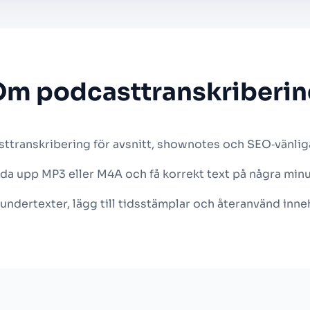
Om podcasttranskriberin
ttranskribering för avsnitt, shownotes och SEO‑vänliga
da upp MP3 eller M4A och få korrekt text på några minu
ndertexter, lägg till tidsstämplar och återanvänd inne