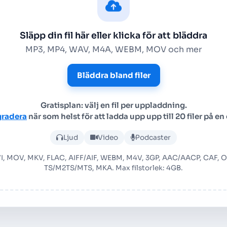
Släpp din fil här eller klicka för att bläddra
MP3, MP4, WAV, M4A, WEBM, MOV och mer
Bläddra bland filer
Gratisplan: välj en fil per uppladdning.
radera
när som helst för att ladda upp upp till 20 filer på en
Ladda upp ljud- eller videof
Ljud
Video
Podcaster
VI, MOV, MKV, FLAC, AIFF/AIF, WEBM, M4V, 3GP, AAC/AACP, CAF,
TS/M2TS/MTS, MKA. Max filstorlek: 4GB.