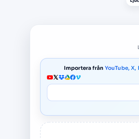
Ljud
Importera från
YouTube, X,
Media-URL