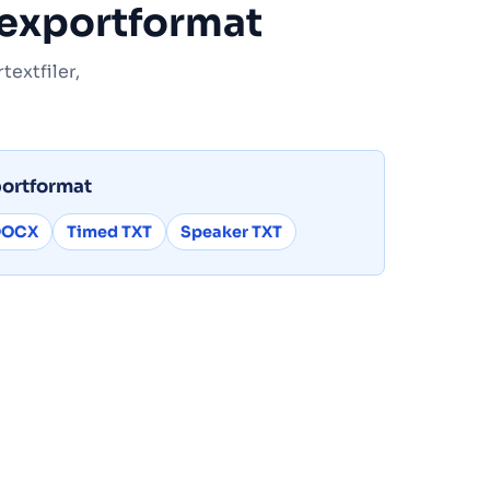
 exportformat
extfiler,
portformat
DOCX
Timed TXT
Speaker TXT