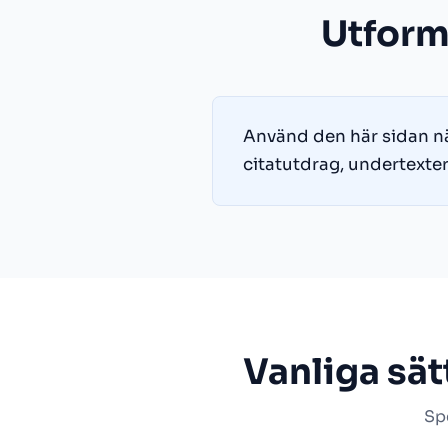
Utform
Använd den här sidan nä
citatutdrag, undertexter,
Vanliga sä
Spe