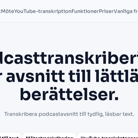
t
Möte
YouTube-transkription
Funktioner
Priser
Vanliga f
casttranskriber
 avsnitt till lättl
berättelser.
Transkribera podcastavsnitt till tydlig, läsbar text.