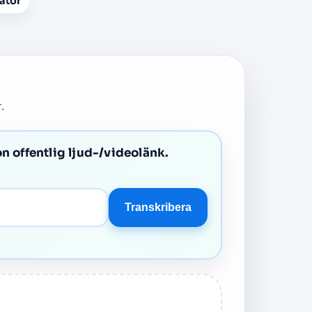
ator
.
on offentlig ljud-/videolänk.
Transkribera