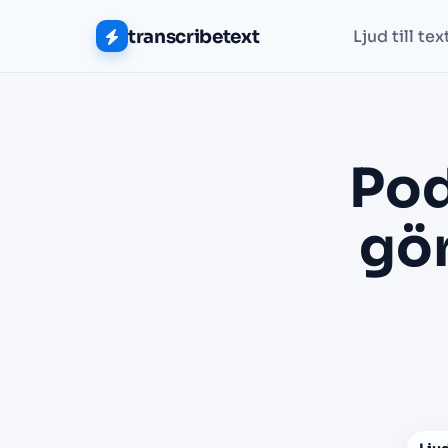
transcribetext
Ljud till tex
Pod
gör