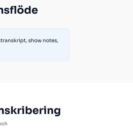
nsflöde
transkript, show notes,
nskribering
 och