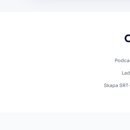
Podcas
Lad
Skapa SRT‑u