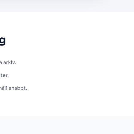
g
 arkiv.
ter.
håll snabbt.