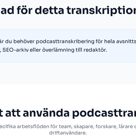
ad för detta transkriptio
r du behöver podcasttranskribering för hela avsnitts
 SEO-arkiv eller överlämning till redaktör.
tt att använda podcasttra
cifika arbetsflöden för team, skapare, forskare, lärare
driftanvändare.