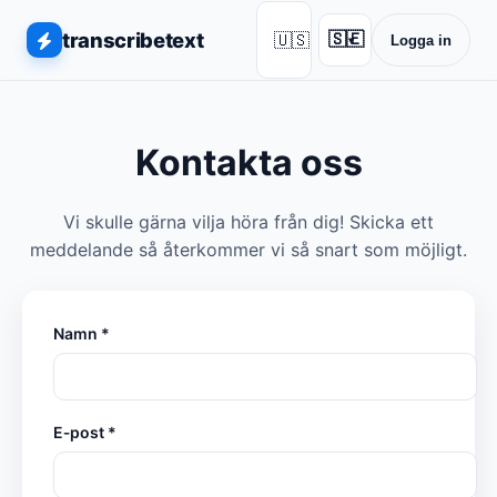
transcribetext
🇺🇸
🇸🇪
Logga in
▾
Kontakta oss
Vi skulle gärna vilja höra från dig! Skicka ett
meddelande så återkommer vi så snart som möjligt.
Namn *
E‑post *