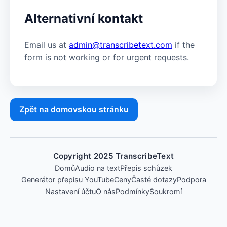
Alternativní kontakt
Email us at
admin@transcribetext.com
if the
form is not working or for urgent requests.
Zpět na domovskou stránku
Copyright 2025 TranscribeText
Domů
Audio na text
Přepis schůzek
Generátor přepisu YouTube
Ceny
Časté dotazy
Podpora
Nastavení účtu
O nás
Podmínky
Soukromí