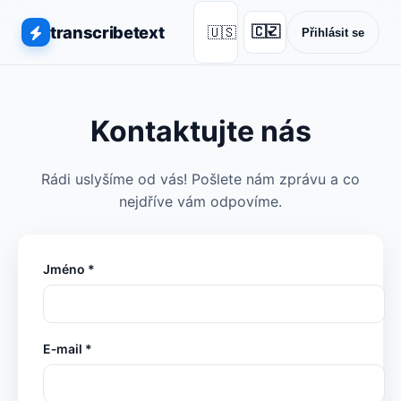
transcribetext
🇺🇸
🇨🇿
Přihlásit se
▾
Kontaktujte nás
Rádi uslyšíme od vás! Pošlete nám zprávu a co
nejdříve vám odpovíme.
Jméno *
E‑mail *