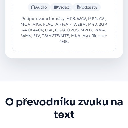
Nahrajte audio nebo video
Audio
Video
Podcasty
Podporované formáty: MP3, WAV, MP4, AVI,
MOV, MKV, FLAC, AIFF/AIF, WEBM, M4V, 3GP,
AAC/AACP, CAF, OGG, OPUS, MPEG, WMA,
WMV, FLV, TS/M2TS/MTS, MKA. Max file size:
4GB.
O převodníku zvuku na
text