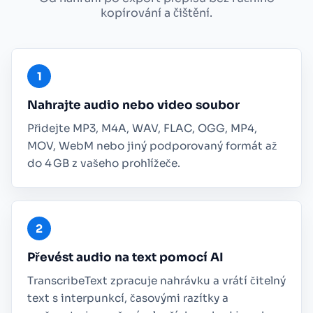
kopírování a čištění.
Nahrajte audio nebo video soubor
Přidejte MP3, M4A, WAV, FLAC, OGG, MP4,
MOV, WebM nebo jiný podporovaný formát až
do 4 GB z vašeho prohlížeče.
Převést audio na text pomocí AI
TranscribeText zpracuje nahrávku a vrátí čitelný
text s interpunkcí, časovými razítky a