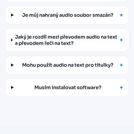
Je můj nahraný audio soubor smazán?
Jaký je rozdíl mezi převodem audio na text
a převodem řeči na text?
Mohu použít audio na text pro titulky?
Musím instalovat software?