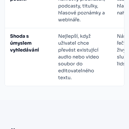
podcasty, titulky,
hlaso
hlasové poznámky a
nahr
webináře.
Shoda s
Nejlepší, když
Nást
úmyslem
uživatel chce
řeči
vyhledávání
převést existující
živý 
audio nebo video
služb
soubor do
lidsk
editovatelného
textu.