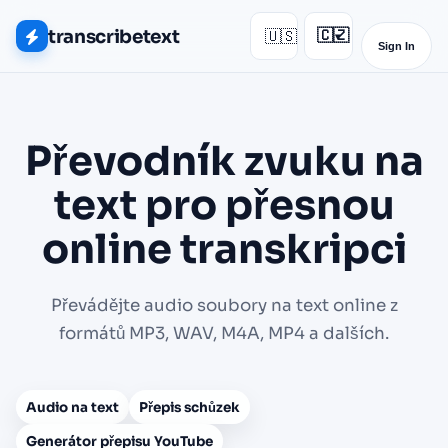
transcribetext
🇺🇸
🇨🇿
▾
Sign In
Převodník zvuku na
text pro přesnou
online transkripci
Převádějte audio soubory na text online z
formátů MP3, WAV, M4A, MP4 a dalších.
Audio na text
Přepis schůzek
Generátor přepisu YouTube