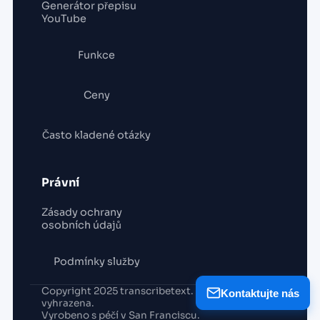
Generátor přepisu
YouTube
Funkce
Ceny
Často kladené otázky
Právní
Zásady ochrany
osobních údajů
Podmínky služby
Copyright 2025 transcribetext. Všechna práva
Kontaktujte nás
vyhrazena.
Vyrobeno s péčí v San Franciscu.