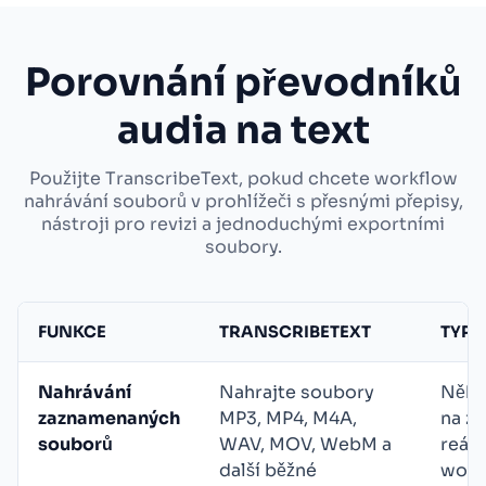
Porovnání převodníků
audia na text
Použijte TranscribeText, pokud chcete workflow
nahrávání souborů v prohlížeči s přesnými přepisy,
nástroji pro revizi a jednoduchými exportními
soubory.
FUNKCE
TRANSCRIBETEXT
TYPI
Nahrávání
Nahrajte soubory
Někte
zaznamenaných
MP3, MP4, M4A,
na z
souborů
WAV, MOV, WebM a
reál
další běžné
work