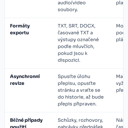
audio/video
plat
soubory.
Formáty
TXT, SRT, DOCX,
Možno
exportu
časované TXT a
podl
výstupy označené
plánu
podle mluvčích,
pokud jsou k
dispozici.
Asynchronní
Spusťte úlohu
Manu
revize
přepisu, opusťte
vyžad
stránku a vraťte se
přef
do historie, až bude
přepis připraven.
Běžné případy
Schůzky, rozhovory,
Nástr
použití
nahrávky přednášek,
často