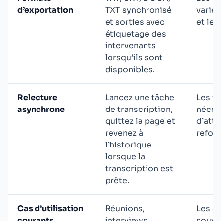
d’exportation
TXT synchronisé
varien
et sorties avec
et le f
étiquetage des
intervenants
lorsqu’ils sont
disponibles.
Relecture
Lancez une tâche
Les fl
asynchrone
de transcription,
néces
quittez la page et
d’atte
revenez à
refor
l’historique
lorsque la
transcription est
prête.
Cas d’utilisation
Réunions,
Les ou
courants
interviews,
souven