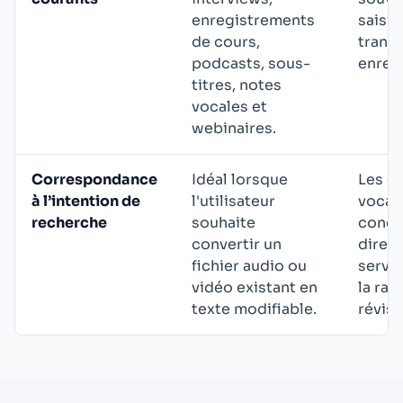
enregistrements
saisie
de cours,
transc
podcasts, sous-
enregi
titres, notes
vocales et
webinaires.
Correspondance
Idéal lorsque
Les o
à l’intention de
l'utilisateur
vocal
recherche
souhaite
concen
convertir un
direct
fichier audio ou
servi
vidéo existant en
la rap
texte modifiable.
révis