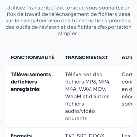
Utilisez TranscribeText lorsque vous souhaitez un
flux de travail de téléchargement de fichiers basé
sur le navigateur avec des transcriptions précises,
des outils de révision et des fichiers d’exportation
simples.
FONCTIONNALITÉ
TRANSCRIBETEXT
ALTER
Téléversements
Téléversez des
Certai
de fichiers
fichiers MP3, MP4,
conce
enregistrés
M4A, WAV, MOV,
en di
WebM et d’autres
nécess
fichiers
spécif
audio/vidéo
courants.
Formats
TXT, SRT, DOCX,
Les o