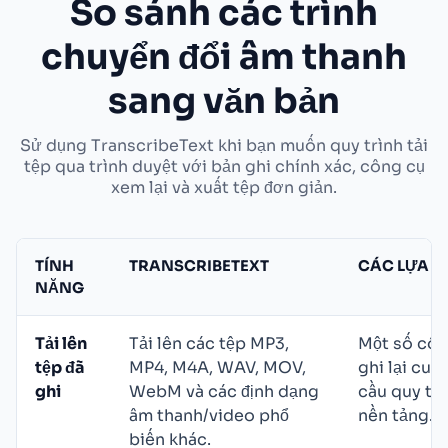
So sánh các trình
chuyển đổi âm thanh
sang văn bản
Sử dụng TranscribeText khi bạn muốn quy trình tải
tệp qua trình duyệt với bản ghi chính xác, công cụ
xem lại và xuất tệp đơn giản.
TÍNH
TRANSCRIBETEXT
CÁC LỰA 
NĂNG
Tải lên
Tải lên các tệp MP3,
Một số côn
tệp đã
MP4, M4A, WAV, MOV,
ghi lại cuộ
ghi
WebM và các định dạng
cầu quy trì
âm thanh/video phổ
nền tảng.
biến khác.