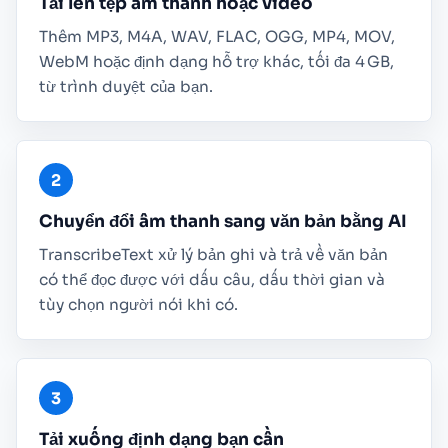
Tải lên tệp âm thanh hoặc video
Thêm MP3, M4A, WAV, FLAC, OGG, MP4, MOV,
WebM hoặc định dạng hỗ trợ khác, tối đa 4 GB,
từ trình duyệt của bạn.
Chuyển đổi âm thanh sang văn bản bằng AI
TranscribeText xử lý bản ghi và trả về văn bản
có thể đọc được với dấu câu, dấu thời gian và
tùy chọn người nói khi có.
Tải xuống định dạng bạn cần