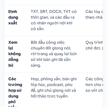
Định
TXT, SRT, DOCX, TXT có
Các tùy ch
dạng
thời gian, và các đầu ra
theo nhà cu
xuất
có nhãn người nói khi
có sẵn.
Xem
Bắt đầu công việc
Quy trình 
lại
chuyển đổi giọng nói,
chờ đợi, sa
không
rời trang và quay lại lịch
đồng
sử khi bản ghi đã sẵn
bộ
sàng.
Các
Họp, phỏng vấn, bản ghi
Các công c
trường
lớp học, podcast, phụ
hơn cho nh
hợp sử
đề, ghi chú giọng nói và
so với chuy
dụng
hội thảo trực tuyến.
phổ