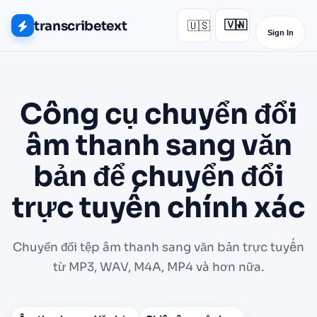
transcribetext
🇺🇸
🇻🇳
▾
Sign In
Công cụ chuyển đổi
âm thanh sang văn
bản để chuyển đổi
trực tuyến chính xác
Chuyển đổi tệp âm thanh sang văn bản trực tuyến
từ MP3, WAV, M4A, MP4 và hơn nữa.