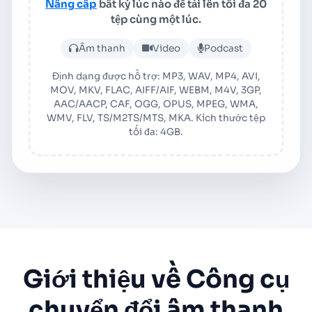
Nâng cấp
bất kỳ lúc nào để tải lên tối đa 20
tệp cùng một lúc.
Tải lên tệp âm thanh hoặc v
Âm thanh
Video
Podcast
Định dạng được hỗ trợ: MP3, WAV, MP4, AVI,
MOV, MKV, FLAC, AIFF/AIF, WEBM, M4V, 3GP,
AAC/AACP, CAF, OGG, OPUS, MPEG, WMA,
WMV, FLV, TS/M2TS/MTS, MKA. Kích thước tệp
tối đa: 4GB.
Giới thiệu về Công cụ
chuyển đổi âm thanh