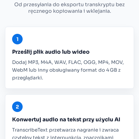
Od przesyłania do eksportu transkryptu bez
ręcznego kopiowania i wklejania.
Prześlij plik audio lub wideo
Dodaj MP3, M4A, WAV, FLAC, OGG, MP4, MOV,
WebM lub inny obsługiwany format do 4 GB z
przeglądarki.
Konwertuj audio na tekst przy użyciu AI
TranscribeText przetwarza nagranie i zwraca
czytelny tekst z interpunkcją, znacznikami