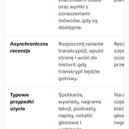
oraz wyniki z
oznaczeniami
mówców, gdy są
dostępne.
Asynchroniczna
Rozpocznij zadanie
Ręczn
recenzja
transkrypcji, opuść
częst
stronę i wróć do
oczeki
historii, gdy
przeks
transkrypt będzie
gotowy.
Typowe
Spotkania,
Narzę
przypadki
wywiady, nagrania
często
użycia
lekcji, podcasty,
bieżą
napisy, notatki
głosu 
głosowe i
nagran