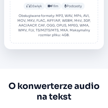
Prześlij plik audio lub wide
Dźwięk
Film
Podcasty
Obsługiwane formaty: MP3, WAV, MP4, AVI,
MOV, MKV, FLAC, AIFF/AIF, WEBM, M4V, 3GP,
AAC/AACP, CAF, OGG, OPUS, MPEG, WMA,
WMV, FLV, TS/M2TS/MTS, MKA. Maksymalny
rozmiar pliku: 4GB.
O konwerterze audio
na tekst