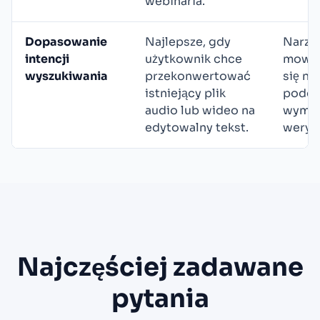
webinaria.
Dopasowanie
Najlepsze, gdy
Narzę
intencji
użytkownik chce
mowy 
wyszukiwania
przekonwertować
się na
istniejący plik
podcz
audio lub wideo na
wymie
edytowalny tekst.
weryfi
Najczęściej zadawane
pytania