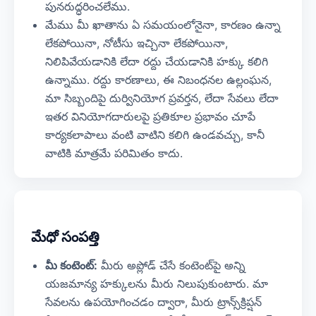
పునరుద్ధరించలేము.
మేము మీ ఖాతాను ఏ సమయంలోనైనా, కారణం ఉన్నా
లేకపోయినా, నోటీసు ఇచ్చినా లేకపోయినా,
నిలిపివేయడానికి లేదా రద్దు చేయడానికి హక్కు కలిగి
ఉన్నాము. రద్దు కారణాలు, ఈ నిబంధనల ఉల్లంఘన,
మా సిబ్బందిపై దుర్వినియోగ ప్రవర్తన, లేదా సేవలు లేదా
ఇతర వినియోగదారులపై ప్రతికూల ప్రభావం చూపే
కార్యకలాపాలు వంటి వాటిని కలిగి ఉండవచ్చు, కానీ
వాటికి మాత్రమే పరిమితం కాదు.
మేధో సంపత్తి
మీ కంటెంట్:
మీరు అప్లోడ్ చేసే కంటెంట్‌పై అన్ని
యజమాన్య హక్కులను మీరు నిలుపుకుంటారు. మా
సేవలను ఉపయోగించడం ద్వారా, మీరు ట్రాన్స్‌క్రిప్షన్