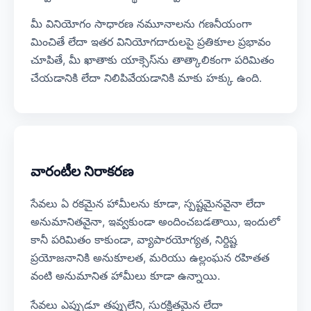
మీ వినియోగం సాధారణ నమూనాలను గణనీయంగా
మించితే లేదా ఇతర వినియోగదారులపై ప్రతికూల ప్రభావం
చూపితే, మీ ఖాతాకు యాక్సెస్‌ను తాత్కాలికంగా పరిమితం
చేయడానికి లేదా నిలిపివేయడానికి మాకు హక్కు ఉంది.
వారంటీల నిరాకరణ
సేవలు ఏ రకమైన హామీలను కూడా, స్పష్టమైనవైనా లేదా
అనుమానితవైనా, ఇవ్వకుండా అందించబడతాయి, ఇందులో
కానీ పరిమితం కాకుండా, వ్యాపారయోగ్యత, నిర్దిష్ట
ప్రయోజనానికి అనుకూలత, మరియు ఉల్లంఘన రహితత
వంటి అనుమానిత హామీలు కూడా ఉన్నాయి.
సేవలు ఎప్పుడూ తప్పులేని, సురక్షితమైన లేదా