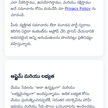
ఎలా సేకరిస్తాము, ఉపయోగిస్తాము, మరియు రక్షిస్తాము
అనే సమాచారం కోసం దయచేసి మా
Privacy Policy
ను
చూడండి.
మీరు వ్యక్తిగత సమాచారం లేదా మూడవ పార్టీ స్వరాలు
కలిగిన ఏదైనా కంటెంట్‌ను అప్లోడ్ చేసి ప్రాసెస్ చేయడానికి
అవసరమైన అన్ని అనుమతులను పొందినట్లు ప్రతినిధ్యం
వహిస్తున్నారు.
అప్టైమ్ మరియు లభ్యత
మేము సేవలను “అలా ఉన్నట్లుగా” మరియు
“లభ్యమైనట్లుగా” అందిస్తున్నాము. అధిక లభ్యత కోసం
మేము ప్రయత్నించినప్పటికీ, నిరంతర యాక్సెస్‌ను హామీ
ఇవ్వము మరియు సేవ-స్థాయి ఒప్పందాలను అందించము.