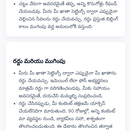
చట్టం వేరుగా అవసరమైతే తప్ప, అన్ని కొనుగోళ్లు రీఫండ్
చేయబడవు. మీరు మీ ఖాతా సెట్టింగ్స్ ద్వారా ఎప్పుడైనా
చెల్లించిన సేవలను రద్దు చేయవచ్చు. రద్దు ప్రస్తుత బిల్లింగ్
కాలం ముగింపు వద్ద అమలులోకి వస్తుంది.
రద్దు మరియు ముగింపు
మీరు మీ ఖాతా సెట్టింగ్స్ ద్వారా ఎప్పుడైనా మీ ఖాతాను
రద్దు చేయవచ్చు. ఇమెయిల్ లేదా ఫోన్ అభ్యర్థనలు
మాత్రమే రద్దు గా పరిగణించబడవు. మీకు సహాయం
అవసరమైతే, దయచేసి మమ్మల్ని సంప్రదించండి.
రద్దు చేసినప్పుడు, మీ కంటెంట్ తక్షణమే యాక్సెస్
చేయలేనిదిగా మారుతుంది. 90 రోజుల్లో, అన్ని కంటెంట్
మా వ్యవస్థల నుండి, బ్యాకప్‌లు సహా, శాశ్వతంగా
తొలగించబడుతుంది. ఈ డేటాను తొలగించిన తర్వాత