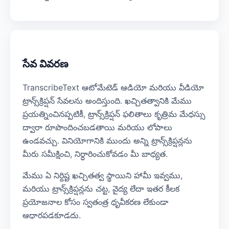
సేవ వివరణ
TranscribeText ఆటోమేటెడ్ ఆడియో మరియు వీడియో
ట్రాన్స్‌క్రిప్షన్ సేవలను అందిస్తుంది. ఖచ్చితత్వానికి మేము
ప్రయత్నించినప్పటికీ, ట్రాన్స్‌క్రిప్షన్ ఫలితాలు కృత్రిమ మేధస్సు
ద్వారా రూపొందించబడతాయి మరియు లోపాలు
ఉండవచ్చు. వినియోగానికి ముందు అన్ని ట్రాన్స్‌క్రిప్షన్లను
మీరు సమీక్షించి, నిర్ధారించుకోవడం మీ బాధ్యత.
మేము ఏ నిర్దిష్ట ఖచ్చితత్వ స్థాయిని హామీ ఇవ్వము,
మరియు ట్రాన్స్‌క్రిప్షన్లను చట్ట, వైద్య లేదా ఇతర కీలక
ప్రయోజనాల కోసం స్వతంత్ర ధృవీకరణ లేకుండా
ఆధారపడకూడదు.