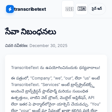
transcribetext
🇺🇸
🇮🇳
సైన్ ఇన్
▾
సేవా నిబంధనలు
చివరి నవీకరణ:
December 30, 2025
TranscribeText ను ఉపయోగించినందుకు ధన్యవాదాలు!
ఈ పత్రంలో, “Company”, “we”, “our”, లేదా “us” అంటే
TranscribeText. “Services” అంటే ట్రాన్స్‌క్రైబ్‌టెక్స్ట్
అందించే ట్రాన్స్‌క్రిప్షన్ ప్లాట్‌ఫార్మ్ మరియు సంబంధిత
ఉత్పత్తులు, వాటిని వెబ్ బ్రౌజర్, మొబైల్ అప్లికేషన్, API
లేదా ఇతర ఏ ఫార్మాట్‌లోనైనా యాక్సెస్ చేయవచ్చు. “You”
లేదా “your” అంటే మా సేవలతో ఖాతా కలిగిన వ్యక్తి లేదా