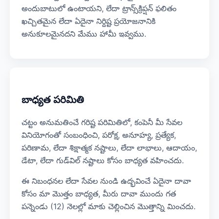
అందుబాటులో ఉంటాయని, లేదా ట్రాన్స్‌క్రిప్షన్ ఫలితం
ఖచ్చితమైన లేదా ఏదైనా నిర్దిష్ట ప్రయోజనానికి
అనుకూలమైనదని మేము హామీ ఇవ్వము.
బాధ్యత పరిమితి
చట్టం అనుమతించే గరిష్ట పరిమితిలో, కంపెనీ మీ సేవల
వినియోగంతో సంబంధించి, పరోక్ష, అనూహ్య, ప్రత్యేక,
పరిణామ, లేదా శిక్షాత్మక నష్టాలు, లేదా లాభాలు, ఆదాయం,
డేటా, లేదా గుడ్‌విల్ నష్టాలు కోసం బాధ్యత వహించదు.
ఈ నిబంధనల లేదా సేవల నుండి ఉద్భవించే ఏదైనా దావా
కోసం మా మొత్తం బాధ్యత, మీరు దావా ముందు గత
పన్నెండు (12) నెలల్లో మాకు చెల్లించిన మొత్తాన్ని మించదు.