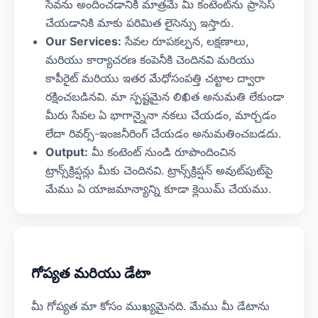
సేవను అందించడానికి మాత్రమే మీ కంటెంట్‌ను ప్రాసెస్
చేయడానికి మాకు పరిమిత లైసెన్సు ఇస్తారు.
Our Services:
సేవల రూపకల్పన, లక్షణాలు,
మరియు కార్యాచరణ కంపెనీకి చెందినవి మరియు
కాపీరైట్ మరియు ఇతర మేధోసంపత్తి చట్టాల ద్వారా
రక్షించబడినవి. మా స్పష్టమైన లిఖిత అనుమతి లేకుండా
మీరు సేవల ఏ భాగాన్నైనా నకలు చేయడం, మార్చడం
లేదా రివర్స్-ఇంజనీరింగ్ చేయడం అనుమతించబడదు.
Output:
మీ కంటెంట్ నుండి రూపొందించిన
ట్రాన్స్‌క్రిప్షన్లు మీకు చెందినవి. ట్రాన్స్‌క్రిప్షన్ అవుట్‌పుట్‌పై
మేము ఏ యాజమాన్యాన్ని కూడా క్లెయిమ్ చేయము.
గోప్యత మరియు డేటా
మీ గోప్యత మా కోసం ముఖ్యమైనది. మేము మీ డేటాను