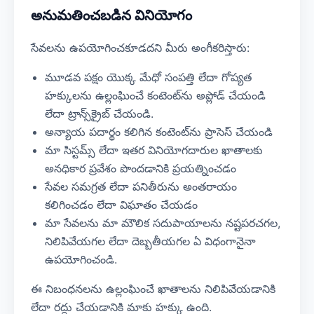
అనుమతించబడిన వినియోగం
సేవలను ఉపయోగించకూడదని మీరు అంగీకరిస్తారు:
మూడవ పక్షం యొక్క మేధో సంపత్తి లేదా గోప్యత
హక్కులను ఉల్లంఘించే కంటెంట్‌ను అప్లోడ్ చేయండి
లేదా ట్రాన్స్‌క్రైబ్ చేయండి.
అన్యాయ పదార్థం కలిగిన కంటెంట్‌ను ప్రాసెస్ చేయండి
మా సిస్టమ్స్ లేదా ఇతర వినియోగదారుల ఖాతాలకు
అనధికార ప్రవేశం పొందడానికి ప్రయత్నించడం
సేవల సమగ్రత లేదా పనితీరును అంతరాయం
కలిగించడం లేదా విఘాతం చేయడం
మా సేవలను మా మౌలిక సదుపాయాలను నష్టపరచగల,
నిలిపివేయగల లేదా దెబ్బతీయగల ఏ విధంగానైనా
ఉపయోగించండి.
ఈ నిబంధనలను ఉల్లంఘించే ఖాతాలను నిలిపివేయడానికి
లేదా రద్దు చేయడానికి మాకు హక్కు ఉంది.