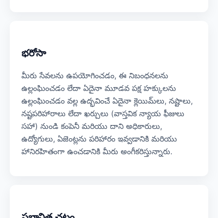
భరోసా
మీరు సేవలను ఉపయోగించడం, ఈ నిబంధనలను
ఉల్లంఘించడం లేదా ఏదైనా మూడవ పక్ష హక్కులను
ఉల్లంఘించడం వల్ల ఉద్భవించే ఏదైనా క్లెయిమ్‌లు, నష్టాలు,
నష్టపరిహారాలు లేదా ఖర్చులు (వాస్తవిక న్యాయ ఫీజులు
సహా) నుండి కంపెనీ మరియు దాని అధికారులు,
ఉద్యోగులు, ఏజెంట్లను పరిహారం ఇవ్వడానికి మరియు
హానిరహితంగా ఉంచడానికి మీరు అంగీకరిస్తున్నారు.
ప్రభావిత చట్టం