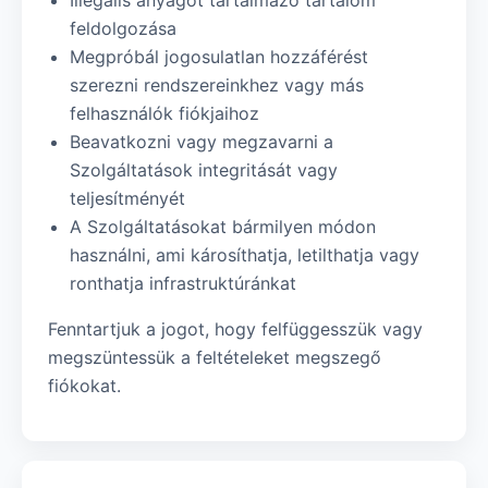
Illegális anyagot tartalmazó tartalom
feldolgozása
Megpróbál jogosulatlan hozzáférést
szerezni rendszereinkhez vagy más
felhasználók fiókjaihoz
Beavatkozni vagy megzavarni a
Szolgáltatások integritását vagy
teljesítményét
A Szolgáltatásokat bármilyen módon
használni, ami károsíthatja, letilthatja vagy
ronthatja infrastruktúránkat
Fenntartjuk a jogot, hogy felfüggesszük vagy
megszüntessük a feltételeket megszegő
fiókokat.