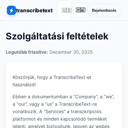
transcribetext
🇺🇸
🇭🇺
Bejelentkezés
▾
Szolgáltatási feltételek
Legutóbb frissítve:
December 30, 2025
Köszönjük, hogy a TranscribeText-et
használod!
Ebben a dokumentumban a “Company”, a “we”,
a “our”, vagy a “us” a TranscribeText-re
vonatkozik. A “Services” a transzkripciós
platformot és minden kapcsolódó terméket
jelenti, amelyet biztosítunk, legyen az webes