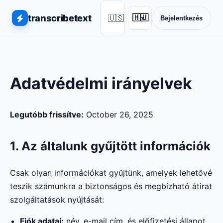
transcribetext
🇺🇸
🇭🇺
Bejelentkezés
▾
Adatvédelmi irányelvek
Legutóbb frissítve:
October 26, 2025
1. Az általunk gyűjtött információk
Csak olyan információkat gyűjtünk, amelyek lehetővé
teszik számunkra a biztonságos és megbízható átirat
szolgáltatások nyújtását:
Fiók adatai:
név, e-mail cím, és előfizetési állapot,