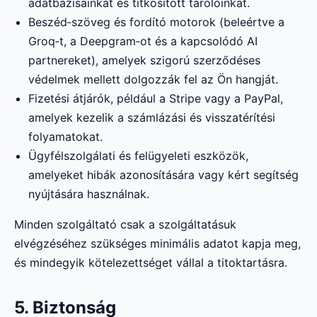
adatbázisainkat és titkosított tárolóinkat.
Beszéd‑szöveg és fordító motorok (beleértve a
Groq‑t, a Deepgram‑ot és a kapcsolódó AI
partnereket), amelyek szigorú szerződéses
védelmek mellett dolgozzák fel az Ön hangját.
Fizetési átjárók, például a Stripe vagy a PayPal,
amelyek kezelik a számlázási és visszatérítési
folyamatokat.
Ügyfélszolgálati és felügyeleti eszközök,
amelyeket hibák azonosítására vagy kért segítség
nyújtására használnak.
Minden szolgáltató csak a szolgáltatásuk
elvégzéséhez szükséges minimális adatot kapja meg,
és mindegyik kötelezettséget vállal a titoktartásra.
5. Biztonság