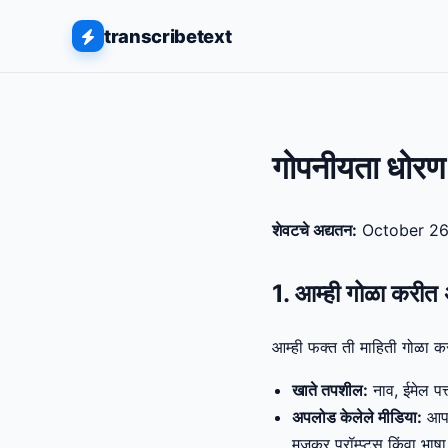
transcribetext
गोपनीयता धोरण
शेवटचे अद्यतन:
October 26
1. आम्ही गोळा करीत
आम्ही फक्त ती माहिती गोळा करत
खाते तपशील:
नाव, ईमेल पत
अपलोड केलेले मीडिया:
आपण 
मजकूर प्रॉम्प्ट्स किंवा भाष