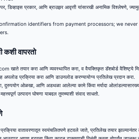
ापर, डिव्हाइस प्रकार, आणि ब्राउझर आवृत्ती यांसारखी अनामिक विश्लेषणे, ज्यामुळ
nfirmation identifiers from payment processors; we never s
ers.
ती कशी वापरतो
खाते तयार करा आणि व्यवस्थापित करा, व वैयक्तिकृत डॅशबोर्ड वैशिष्ट्ये म
्ससह अपलोड प्रक्रिया करा आणि डाउनलोड करण्यायोग्य प्रतिलेख प्रदान करा.
 करा, दुरुपयोग ओळखा, आणि अडथळा आलेल्या कामे किंवा मर्यादा ओलांडल्यासारख्
हत्त्वपूर्ण उत्पादन घोषणा याबद्दल तुमच्याशी संवाद साधतो.
े
प्रक्रिया वातावरणातून स्वयंचलितपणे हटवले जाते, प्रतिलेख तयार झाल्यानंतर
लेख आउटपुट आपण हटवता किंवा काढून टाकण्याची विनंती करता तोपर्यंत उपलब्ध 