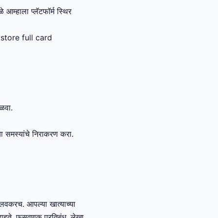
े आम्हाला प्लॅटफॉर्म स्थिर
tore full card
िळवा.
या समस्यांचे निराकरण करा.
 लवकरच. आपल्या खात्याच्या
राहते. फसवणूक प्रतिबंध, लेखा