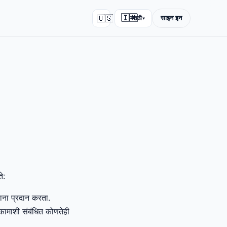
🇺🇸
🇮🇳
साइन इन
मराठी
▾
े:
ाना प्रदान करता.
कामाशी संबंधित कोणतेही