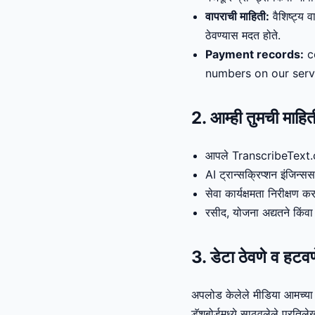
वापराची माहिती:
वैशिष्ट्य व
ठेवण्यास मदत होते.
Payment records:
co
numbers on our serv
2. आम्ही तुमची माहि
आपले TranscribeText.com 
AI ट्रान्सक्रिप्शन इंजिन
सेवा कार्यक्षमता निरीक्षण
रसीद, योजना अद्यतने किंवा म
3. डेटा ठेवणे व हटवण
अपलोड केलेले मीडिया आमच्या 
डॅशबोर्डमध्ये साठवलेले प्रति