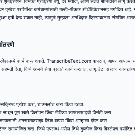
वर एन्क्रिप्शन, विभक्त प्रक्रिया क्यू, दर मर्यादा, आणि सतत मॉनिटरिंग लागू कर
वर प्रवेश प्रशिक्षित कर्मचाऱ्यांसाठी मल्टी-फॅक्टर ऑथेंटिकेशनसह मर्यादित आहे. य
रक्षा हमी देऊ शकत नाही, त्यामुळे तुम्हाला अनधिकृत क्रियाकलाप संशयित असल
ांतरणे
रदेशांमध्ये कार्य करू शकते. TranscribeText.com वापरून, आपण आपल्या माह
ास सहमती देता, जिथे आमचे सेवा प्रदाते कार्य करतात, लागू डेटा संरक्षण कायद्यांच
ान्सक्रिप्ट प्रवेश करा, डाउनलोड करा किंवा हटवा.
क साधून पूर्ण खाते विलोपन किंवा मीडिया साफसफाईची विनंती करा.
र पडण्यासाठी अनसब्सक्राइब लिंक वापरा किंवा आम्हाला ईमेल करा.
िंग्ज समायोजित करा, जिथे उपलब्ध असेल तिथे कुकीज किंवा विश्लेषण मर्यादित 