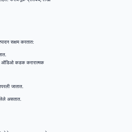
उत्पादन सक्षम करतात:
तात.
चा ऑडिओ कडक करारात्मक
वापरली जातात.
धलेले असतात.