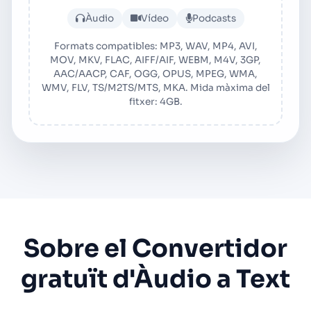
Puja fitxer d'àudio o vídeo
Àudio
Vídeo
Podcasts
Formats compatibles: MP3, WAV, MP4, AVI,
MOV, MKV, FLAC, AIFF/AIF, WEBM, M4V, 3GP,
AAC/AACP, CAF, OGG, OPUS, MPEG, WMA,
WMV, FLV, TS/M2TS/MTS, MKA. Mida màxima del
fitxer: 4GB.
Sobre el Convertidor
gratuït d'Àudio a Text