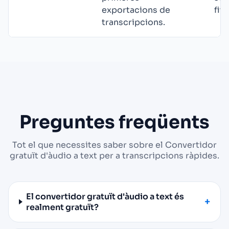
exportacions de
fit
transcripcions.
Preguntes freqüents
Tot el que necessites saber sobre el Convertidor
gratuït d'àudio a text per a transcripcions ràpides.
El convertidor gratuït d'àudio a text és
realment gratuït?