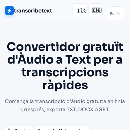
transcribetext
🇺🇸
🇪🇸
▾
Sign In
Convertidor gratuït
d'Àudio a Text per a
transcripcions
ràpides
Comença la transcripció d'àudio gratuïta en línia
i, després, exporta TXT, DOCX o SRT.