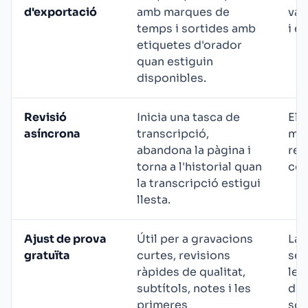
d'exportació
amb marques de
var
temps i sortides amb
i el
etiquetes d'orador
quan estiguin
disponibles.
Revisió
Inicia una tasca de
Els
asíncrona
transcripció,
man
abandona la pàgina i
req
torna a l'historial quan
cop
la transcripció estigui
llesta.
Ajust de prova
Útil per a gravacions
La 
gratuïta
curtes, revisions
ser
ràpides de qualitat,
len
subtítols, notes i les
de 
primeres
són