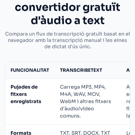
convertidor gratuït
d'àudio a text
Compara un flux de transcripció gratuït basat en el
navegador amb la transcripció manual i les eines
de dictat d'ús únic.
FUNCIONALITAT
TRANSCRIBETEXT
ALT
Pujades de
Carrega MP3, MP4,
Alg
fitxers
M4A, WAV, MOV,
en 
enregistrats
WebM i altres fitxers
reu
d'àudio/vídeo
flu
comuns.
la 
Formats
TXT, SRT, DOCX, TXT
Les