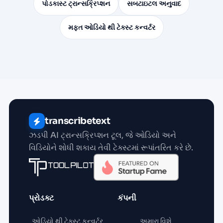
પોડકાસ્ટ ટ્રાન્સક્રિપ્શન
સબટાઇટલ અનુવાદ
મફત ઓડિયો થી ટેક્સ્ટ કન્વર્ટર
transcribetext
ઝડપી AI ટ્રાન્સક્રિપ્શન ટૂલ, જે ઓડિયો અને
વિડિયોને શોધી શકાય તેવી ટેક્સ્ટમાં રૂપાંતરિત કરે છે.
પ્રોડક્ટ
કંપની
ઓડિયો થી ટેક્સ્ટ કન્વર્ટર
અમારા વિશે