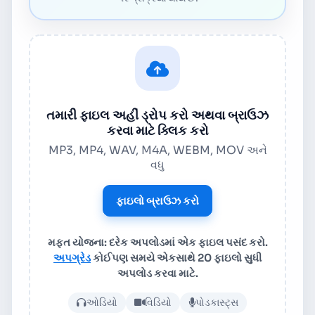
તમારી ફાઇલ અહીં ડ્રોપ કરો અથવા બ્રાઉઝ
કરવા માટે ક્લિક કરો
MP3, MP4, WAV, M4A, WEBM, MOV અને
વધુ
ફાઇલો બ્રાઉઝ કરો
મફત યોજના: દરેક અપલોડમાં એક ફાઇલ પસંદ કરો.
અપગ્રેડ
કોઈપણ સમયે એકસાથે 20 ફાઇલો સુધી
અપલોડ કરવા માટે.
ઑડિયો અથવા વિડિયો ફાઇલ અપલ
ઓડિયો
વિડિયો
પોડકાસ્ટ્સ