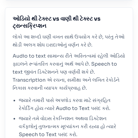
ઓડિયો થી ટેક્સ્ટ vs વાણી થી ટેક્સ્ટ vs
ટ્રાન્સક્રિપ્શન
લોકો આ શબ્દો ઘણી વખત સાથે ઉપયોગ કરે છે, પરંતુ તેઓ
થોડી અલગ શોધ ઇરાદાઓનું વર્ણન કરે છે.
Audio to text સામાન્ય રીતે અસ્તિત્વમાં રહેલી ઓડિયો
ફાઇલને રૂપાંતરિત કરવાનું અર્થ આપે છે. Speech to
text જીવંત ડિક્ટેશનને પણ વર્ણવી શકે છે.
Transcription એ રચના, સમીક્ષા અને લખિત રેકોર્ડને
નિકાસ કરવાની વ્યાપક કાર્યપ્રવાહ છે.
જ્યારે તમારી પાસે અપલોડ કરવા માટે સંગ્રહિત
રેકોર્ડિંગ હોય ત્યારે Audio to Text પસંદ કરો.
જ્યારે તમે વોઇસ રેકગ્નિશન અથવા ડિક્ટેશન
વર્કફ્લોનું તુલનાત્મક મૂલ્યાંકન કરી રહ્યા હો ત્યારે
Speech to Text પસંદ કરો.