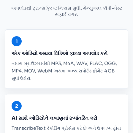
અપલોડથી ટ્રાન્સક્રિપ્ટ નિકાસ સુધી, મેન્યુઅલ કૉપી-પેસ્ટ
સફાઈ વગર.
એક ઓડિયો અથવા વિડિઓ ફાઇલ અપલોડ કરો
તમારા બ્રાઉઝરમાંથી MP3, M4A, WAV, FLAC, OGG,
MP4, MOV, WebM અથવા અન્ય સપોર્ટેડ ફોર્મેટ 4 GB
સુધી ઉમેરો.
AI સાથે ઓડિયોને લખાણમાં રૂપાંતરિત કરો
TranscribeText રેકોર્ડિંગ પ્રોસેસ કરે છે અને ઉપલબ્ધ હોય