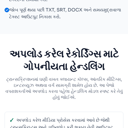
જોબ પૂર્ણ થયા પછી TXT, SRT, DOCX અને સમયમુદ્રાવાળા
ટેક્સ્ટ આઉટપુટ નિકાસ કરો.
અપલોડ કરેલ રેકોર્ડિંગ્સ માટે
ગોપનીયતા હેન્ડલિંગ
ટ્રાન્સક્રિપ્શનમાં ઘણી વખત ક્લાયન્ટ કૉલ્સ, આંતરિક મીટિંગ્સ,
ઇન્ટરવ્યુઝ અથવા વર્ગ સામગ્રી શામેલ હોય છે. આ પેજો
વપરાશકર્તાઓ અપલોડ કરતા પહેલા હેન્ડલિંગ મોડલ સ્પષ્ટ કરે તેવું
હોવું જોઈએ.
અપલોડ કરેલ મીડિયા પ્રોસેસ કરવામાં આવે છે જેથી
ટ્રાન્સક્રિપ્ટ્સ અને ડાઉનલોડ કરી શકાય તેવી આઉટપુટ