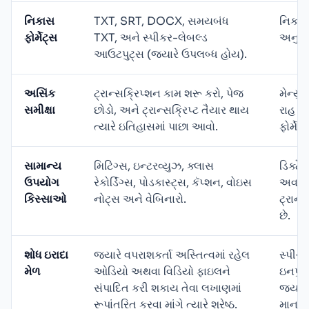
નિકાસ
TXT, SRT, DOCX, સમયબંધ
નિકાસ 
ફોર્મેટ્સ
TXT, અને સ્પીકર-લેબલ્ડ
અનુસા
આઉટપુટ્સ (જ્યારે ઉપલબ્ધ હોય).
અસિંક
ટ્રાન્સક્રિપ્શન કામ શરૂ કરો, પેજ
મેન્ય
સમીક્ષા
છોડો, અને ટ્રાન્સક્રિપ્ટ તૈયાર થાય
રાહ જ
ત્યારે ઇતિહાસમાં પાછા આવો.
ફોર્મે
સામાન્ય
મિટિંગ્સ, ઇન્ટરવ્યુઝ, ક્લાસ
ડિક્ટે
ઉપયોગ
રેકોર્ડિંગ્સ, પોડકાસ્ટ્સ, કૅપ્શન, વોઇસ
અવાજ ઇ
કિસ્સાઓ
નોટ્સ અને વેબિનારો.
ટ્રાન્
છે.
શોધ ઇરાદા
જ્યારે વપરાશકર્તા અસ્તિત્વમાં રહેલ
સ્પીચ
મેળ
ઓડિયો અથવા વિડિયો ફાઇલને
ઇનપુટ 
સંપાદિત કરી શકાય તેવા લખાણમાં
જ્યાર
રૂપાંતરિત કરવા માંગે ત્યારે શ્રેષ્ઠ.
માનવીય