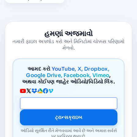
હમણાં અજમાવો
તમારી ફાઇલ અપલોડ કરો અને મિનિટોમાં ચોક્કસ પરિણામો
મેળવો.
આમદ કરો
YouTube, X, Dropbox,
Google Drive, Facebook, Vimeo
,
અથવા કોઈપણ જાહેર ઓડિયો/વિડિયો લિંક.
મીડિયા URL
ટ્રાન્સક્રાઇબ
ઑડિયો સુરક્ષિત રીતે મેળવવામાં આવે છે અને અમારા સર્વર્સ
પર પ્રક્રિયા થાય છે.