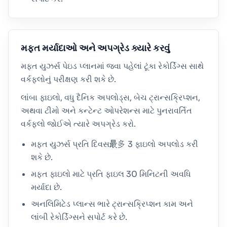
મફત મર્યાદાઓ અને અપગ્રેડ ક્યારે કરવું
મફત યુઝર્સ પેઇડ પ્લાનમાં જવા પહેલાં ટૂંકા રેકોર્ડિંગ્સ સાથે
વર્કફ્લોનું પરીક્ષણ કરી શકે છે.
લાંબા ફાઇલો, વધુ દૈનિક અપલોડ્સ, બેચ ટ્રાન્સક્રિપ્શન,
અથવા ટીમો અને કન્ટેન્ટ ઓપરેશન્સ માટે પુનરાવર્તિત
વર્કફ્લો જોઈએ ત્યારે અપગ્રેડ કરો.
મફત યુઝર્સ પ્રતિ દિવસ最多 3 ફાઇલો અપલોડ કરી
શકે છે.
મફત ફાઇલો માટે પ્રતિ ફાઇલ 30 મિનિટની અવધિ
મર્યાદા છે.
અનલિમિટેડ પ્લાન્સ ભારે ટ્રાન્સક્રિપ્શન કામ અને
લાંબી રેકોર્ડિંગ્સને સપોર્ટ કરે છે.