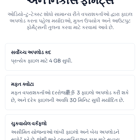
અને નિકાસ ફોર્મેટ્સ
ઓડિયો-ટુ-ટેક્સ્ટ શોધો સામાન્ય રીતે વપરાશકર્તાઓ દ્વારા ફાઇલ
અપલોડ કરતા પહેલા મર્યાદાઓ, મુક્ત ઉપયોગ અને આઉટપુટ
ફોર્મેટ્સની તુલના કરવા માટે કરવામાં આવે છે.
સર્વોચ્ચ અપલોડ કદ
પ્રત્યેક ફાઇલ માટે 4 GB સુધી.
મફત ક્વોટા
મફત વપરાશકર્તાઓ દરરોજ最多 3 ફાઇલો અપલોડ કરી શકે
છે, અને દરેક ફાઇલની અવધિ 30 મિનિટ સુધી મર્યાદિત છે.
ચુકવાયેલ વર્કફ્લો
અસીમિત યોજનાઓ લાંબી ફાઇલો અને બેચ અપલોડને
સપોર્ટ કરે છે, જેથી ભારે ટ્રાન્સક્રિપ્શન કામ માટે સહાય