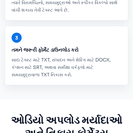
ત્યારે વિરામચિહ્નો, સમયમુદ્રાઓ અને સ્પીકર વિકલ્પો સાથે
વાંચી શકાય તેવી ટેક્સ્ટ આપે છે.
તમને જરૂરી ફોર્મેટ ડાઉનલોડ કરો
સાદા ટેક્સ્ટ માટે TXT, સંપાદન અને શેરિંગ માટે DOCX,
કૅપ્શન માટે SRT, અથવા સમીક્ષા વર્કફ્લો માટે
સમયમુદ્રાવાળા TXT નિકાસ કરો.
ઓડિયો અપલોડ મર્યાદાઓ