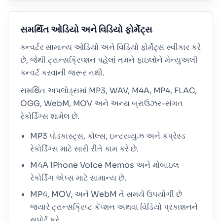
સમર્થિત ઓડિયો અને વિડિયો ફોર્મેટ્સ
કન્વર્ટર સામાન્ય ઓડિયો અને વિડિયો ફોર્મેટ્સ સ્વીકાર કરે
છે, જેથી ટ્રાન્સક્રિપ્શન પહેલાં તમને ફાઇલોને મેન્યુઅલી
કન્વર્ટ કરવાની જરૂર નથી.
સમર્થિત અપલોડ્સમાં MP3, WAV, M4A, MP4, FLAC,
OGG, WebM, MOV અને અન્ય બ્રાઉઝર-સંગત
રેકોર્ડિંગ્સ શામેલ છે.
MP3 પોડકાસ્ટ્સ, કૉલ્સ, ઇન્ટરવ્યુઝ અને કંપ્રેસ્ડ
રેકોર્ડિંગ્સ માટે સારી રીતે કામ કરે છે.
M4A iPhone Voice Memos અને મોબાઇલ
રેકોર્ડિંગ એપ્સ માટે સામાન્ય છે.
MP4, MOV, અને WebM તે સમયે ઉપયોગી છે
જ્યારે ટ્રાન્સક્રિપ્ટ કૅપ્શન અથવા વિડિયો પ્રકાશનને
સપોર્ટ કરે.