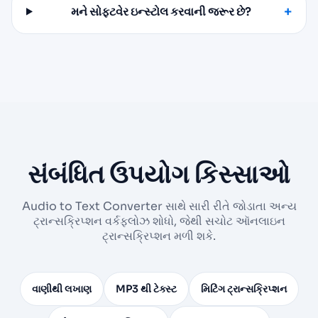
મને સોફ્ટવેર ઇન્સ્ટોલ કરવાની જરૂર છે?
સંબંધિત ઉપયોગ કિસ્સાઓ
Audio to Text Converter સાથે સારી રીતે જોડાતા અન્ય
ટ્રાન્સક્રિપ્શન વર્કફ્લોઝ શોધો, જેથી સચોટ ઑનલાઇન
ટ્રાન્સક્રિપ્શન મળી શકે.
વાણીથી લખાણ
MP3 થી ટેક્સ્ટ
મિટિંગ ટ્રાન્સક્રિપ્શન