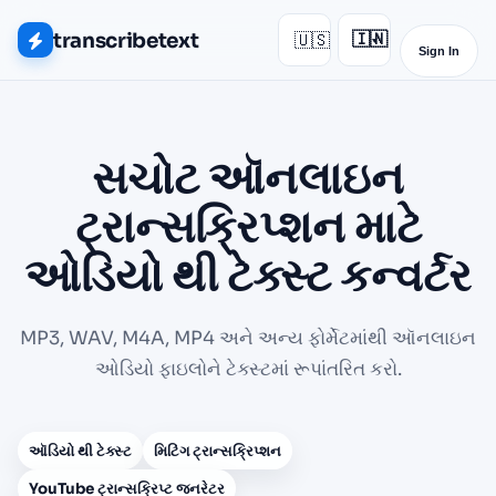
transcribetext
🇺🇸
🇮🇳
▾
Sign In
સચોટ ઑનલાઇન
ટ્રાન્સક્રિપ્શન માટે
ઓડિયો થી ટેક્સ્ટ કન્વર્ટર
MP3, WAV, M4A, MP4 અને અન્ય ફોર્મેટમાંથી ઑનલાઇન
ઓડિયો ફાઇલોને ટેક્સ્ટમાં રૂપાંતરિત કરો.
ઑડિયો થી ટેક્સ્ટ
મિટિંગ ટ્રાન્સક્રિપ્શન
YouTube ટ્રાન્સક્રિપ્ટ જનરેટર