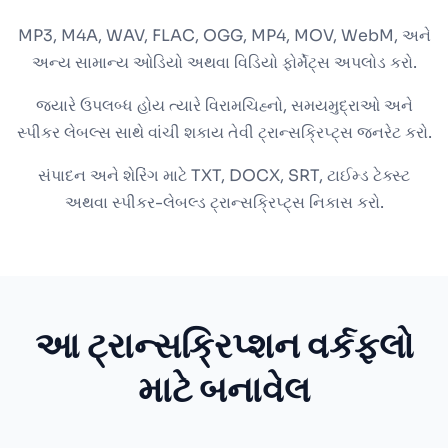
MP3, M4A, WAV, FLAC, OGG, MP4, MOV, WebM, અને
અન્ય સામાન્ય ઓડિયો અથવા વિડિયો ફોર્મેટ્સ અપલોડ કરો.
જ્યારે ઉપલબ્ધ હોય ત્યારે વિરામચિહ્નો, સમયમુદ્રાઓ અને
સ્પીકર લેબલ્સ સાથે વાંચી શકાય તેવી ટ્રાન્સક્રિપ્ટ્સ જનરેટ કરો.
સંપાદન અને શેરિંગ માટે TXT, DOCX, SRT, ટાઈમ્ડ ટેક્સ્ટ
અથવા સ્પીકર-લેબલ્ડ ટ્રાન્સક્રિપ્ટ્સ નિકાસ કરો.
આ ટ્રાન્સક્રિપ્શન વર્કફ્લો
માટે બનાવેલ