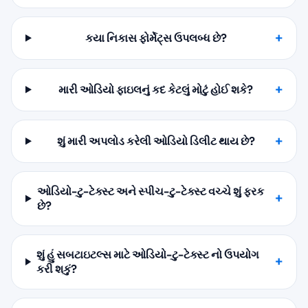
કયા નિકાસ ફોર્મેટ્સ ઉપલબ્ધ છે?
મારી ઓડિયો ફાઇલનું કદ કેટલું મોટું હોઈ શકે?
શું મારી અપલોડ કરેલી ઓડિયો ડિલીટ થાય છે?
ઓડિયો-ટુ-ટેક્સ્ટ અને સ્પીચ-ટુ-ટેક્સ્ટ વચ્ચે શું ફરક
છે?
શું હું સબટાઇટલ્સ માટે ઓડિયો-ટુ-ટેક્સ્ટ નો ઉપયોગ
કરી શકું?