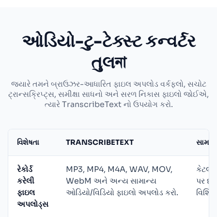
ઓડિયો-ટુ-ટેક્સ્ટ કન્વર્ટર
તુલনা
જ્યારે તમને બ્રાઉઝર-આધારિત ફાઇલ અપલોડ વર્કફ્લો, સચોટ
ટ્રાન્સક્રિપ્ટ્સ, સમીક્ષા સાધનો અને સરળ નિકાસ ફાઇલો જોઈએ,
ત્યારે TranscribeText નો ઉપયોગ કરો.
વિશેષતા
TRANSCRIBETEXT
સામાન્
રેકોર્ડ
MP3, MP4, M4A, WAV, MOV,
કેટલાક
કરેલી
WebM અને અન્ય સામાન્ય
પર ધ્ય
ફાઇલ
ઓડિયો/વિડિયો ફાઇલો અપલોડ કરો.
વિશિષ્
અપલોડ્સ