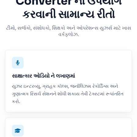
Converter નો ઉપયોગ
કરવાની સામાન્ય રીતો
ટીમો, સર્જકો, સંશોધકો, શિક્ષકો અને ઓપરેશન્સ યુઝર્સ માટે ખાસ
વર્કફ્લોઝ.
સાક્ષાત્કાર ઓડિયો ને લખાણમાં
યુઝર ઇન્ટરવ્યુ, ગ્રાહક કૉલ્સ, જર્નાલિઝમ રેકોર્ડિંગ્સ અને
ગુણાત્મક રિસર્ચ સેશનને શોધી શકાય તેવી ટેક્સ્ટમાં રૂપાંતરિત
કરો.