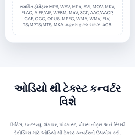
સમર્થિત ફોર્મેટ્સ: MP3, WAV, MP4, AVI, MOV, MKV,
FLAC, AIFF/AIF, WEBM, M4V, 3GP, AAC/AACP,
CAF, OGG, OPUS, MPEG, WMA, WMV, FLV,
TS/M2TS/MTS, MKA. મહત્તમ ફાઇલ સાઇઝ: 4GB.
ઓડિયો થી ટેક્સ્ટ કન્વર્ટર
વિશે
મિટિંગ, ઇન્ટરવ્યુ, લેકચર, પોડકાસ્ટ, વોઇસ નોટ્સ અને રિસર્ચ
રેકોર્ડિંગ્સ માટે ઓડિયો થી ટેક્સ્ટ કન્વર્ટરનો ઉપયોગ કરો.