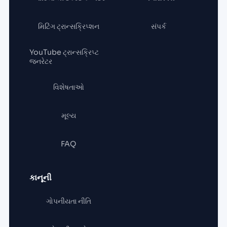
મિટિંગ ટ્રાન્સક્રિપ્શન
સંપર્ક
YouTube ટ્રાન્સક્રિપ્ટ
જનરેટર
વિશેષતાઓ
મૂલ્ય
FAQ
કાનૂની
ગોપનીયતા નીતિ