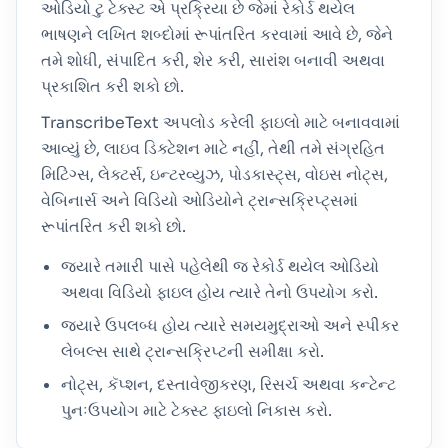
ઓડિયો ટુ ટેક્સ્ટ એ પ્રક્રિયા છે જેમાં રેકોર્ડ થયેલ
ભાષણને લખિત શબ્દોમાં રૂપાંતરિત કરવામાં આવે છે, જેને
તમે શોધી, સંપાદિત કરી, શેર કરી, સારાંશ બનાવી અથવા
પ્રકાશિત કરી શકો છો.
TranscribeText અપલોડ કરેલી ફાઇલો માટે બનાવવામાં
આવ્યું છે, લાઇવ ડિક્ટેશન માટે નહીં, તેથી તમે સંગ્રહિત
મિટિંગ્સ, લેક્ટર્સ, ઇન્ટરવ્યુઝ, પોડકાસ્ટ્સ, વોઇસ નોટ્સ,
વેબિનાર્સ અને વિડિયો ઓડિયોને ટ્રાન્સક્રિપ્ટ્સમાં
રૂપાંતરિત કરી શકો છો.
જ્યારે તમારી પાસે પહેલેથી જ રેકોર્ડ થયેલ ઓડિયો
અથવા વિડિયો ફાઇલ હોય ત્યારે તેનો ઉપયોગ કરો.
જ્યારે ઉપલબ્ધ હોય ત્યારે સમયમુદ્રાઓ અને સ્પીકર
લેબલ્સ સાથે ટ્રાન્સક્રિપ્ટની સમીક્ષા કરો.
નોટ્સ, કૅપ્શન, દસ્તાવેજીકરણ, રિસર્ચ અથવા કન્ટેન્ટ
પુનઃઉપયોગ માટે ટેક્સ્ટ ફાઇલો નિકાસ કરો.