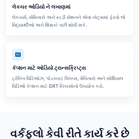
લેકચર ઓડિયો ને લખાણમાં
લેકચર્સ, સેમિનારો અને સ્ટડી સેશનને એવા નોટ્સમાં ફેરવો જે
વિદ્યાર્થીઓ અને શિક્ષકો પછી શોધી શકે.
કૅપ્શન માટે ઓડિયો ટ્રાન્સક્રિપ્ટ્સ
ટ્રેનિંગ વિડિઓઝ, પોડકાસ્ટ ક્લિપ્સ, વેબિનારો અને સોશિયલ
વિડિઓ કૅપ્શન માટે SRT નિકાસોનો ઉપયોગ કરો.
વર્કફ્લો કેવી રીતે કાર્ય કરે છે