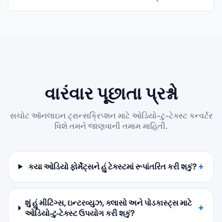
વારંવાર પૂછાતા પ્રશ્નો
સચોટ ઑનલાઇન ટ્રાન્સક્રિપ્શન માટે ઓડિયો-ટુ-ટેક્સ્ટ કન્વર્ટર
વિશે તમને જાણવાની તમામ માહિતી.
કયા ઓડિયો ફોર્મેટ્સને હું ટેક્સ્ટમાં રૂપાંતરિત કરી શકું?
શું હું મીટિંગ્સ, ઇન્ટરવ્યુઝ, ક્લાસો અને પોડકાસ્ટ્સ માટે
ઓડિયો‑ટુ‑ટેક્સ્ટ ઉપયોગ કરી શકું?