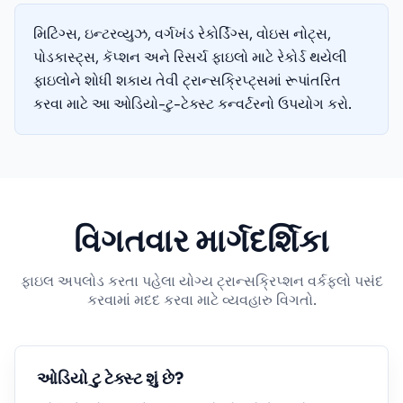
મિટિંગ્સ, ઇન્ટરવ્યુઝ, વર્ગખંડ રેકોર્ડિંગ્સ, વોઇસ નોટ્સ,
પોડકાસ્ટ્સ, કૅપ્શન અને રિસર્ચ ફાઇલો માટે રેકોર્ડ થયેલી
ફાઇલોને શોધી શકાય તેવી ટ્રાન્સક્રિપ્ટ્સમાં રૂપાંતરિત
કરવા માટે આ ઓડિયો-ટુ-ટેક્સ્ટ કન્વર્ટરનો ઉપયોગ કરો.
વિગતવાર માર્ગદર્શિકા
ફાઇલ અપલોડ કરતા પહેલા યોગ્ય ટ્રાન્સક્રિપ્શન વર્કફ્લો પસંદ
કરવામાં મદદ કરવા માટે વ્યવહારુ વિગતો.
ઓડિયો ટુ ટેક્સ્ટ શું છે?