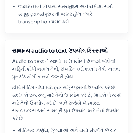
જ્યારે તમને નિકાસ, સમયમુદ્રા અને સમીક્ષા સાથે
સંપૂર્ણ ટ્રાન્સક્રિપ્ટની જરૂર હોય ત્યારે
transcription પસંદ કરો.
સામાન્ય audio to text ઉપયોગ કિસ્સાઓ
Audio to text તે સ્થળો પર ઉપયોગી છે જ્યાં બોલેલી
માહિતી શોધી શકાય તેવી, સંપાદિત કરી શકાય તેવી અથવા
પુનઃઉપયોગી બનવી જરૂરી હોય.
ટીમો મીટિંગ નોંધો માટે ટ્રાન્સક્રિપ્ટ્સનો ઉપયોગ કરે છે,
સંશોધકો ઇન્ટરવ્યુ માટે તેનો ઉપયોગ કરે છે, શિક્ષકો લેક્ટર્સ
માટે તેનો ઉપયોગ કરે છે, અને સર્જકો પોડકાસ્ટ,
સબટાઇટલ્સ અને સામગ્રી પુનઃઉપયોગ માટે તેનો ઉપયોગ
કરે છે.
મીટિંગ્સ: નિર્ણય, ક્રિયાઓ અને ચર્ચા સંદર્ભને કૅપ્ચર